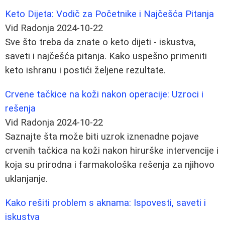
Keto Dijeta: Vodič za Početnike i Najčešća Pitanja
Vid Radonja
2024-10-22
Sve što treba da znate o keto dijeti - iskustva,
saveti i najčešća pitanja. Kako uspešno primeniti
keto ishranu i postići željene rezultate.
Crvene tačkice na koži nakon operacije: Uzroci i
rešenja
Vid Radonja
2024-10-22
Saznajte šta može biti uzrok iznenadne pojave
crvenih tačkica na koži nakon hirurške intervencije i
koja su prirodna i farmakološka rešenja za njihovo
uklanjanje.
Kako rešiti problem s aknama: Ispovesti, saveti i
iskustva