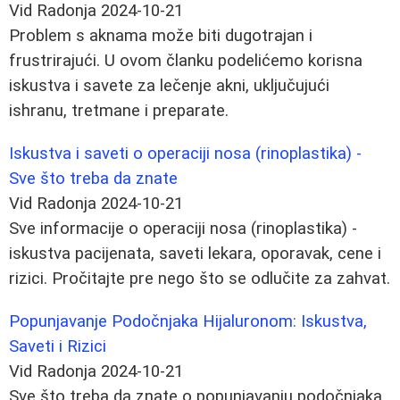
Vid Radonja
2024-10-21
Problem s aknama može biti dugotrajan i
frustrirajući. U ovom članku podelićemo korisna
iskustva i savete za lečenje akni, uključujući
ishranu, tretmane i preparate.
Iskustva i saveti o operaciji nosa (rinoplastika) -
Sve što treba da znate
Vid Radonja
2024-10-21
Sve informacije o operaciji nosa (rinoplastika) -
iskustva pacijenata, saveti lekara, oporavak, cene i
rizici. Pročitajte pre nego što se odlučite za zahvat.
Popunjavanje Podočnjaka Hijaluronom: Iskustva,
Saveti i Rizici
Vid Radonja
2024-10-21
Sve što treba da znate o popunjavanju podočnjaka