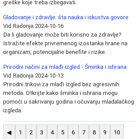
greške koje treba izbegavati.
Gladovanje i zdravlje: šta nauka i iskustva govore
Vid Radonja
2024-10-16
Da li gladovanje može biti korisno za zdravlje?
Istražite efekte privremenog izostanka hrane na
organizam, potencijalne benefite i rizike.
Prirodni načini za mlađi izgled - Šminka i ishrana
Vid Radonja
2024-10-13
Prirodni trikovi za mlađi izgled bez agresivnih
metoda. Otkrijte kako šminka i ishrana mogu
pomoći u sakrivanju godina i očuvanju mladalačkog
izgleda.
◀
1
2
3
4
5
6
7
8
9
10