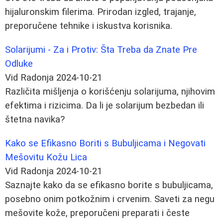
hijaluronskim filerima. Prirodan izgled, trajanje,
preporučene tehnike i iskustva korisnika.
Solarijumi - Za i Protiv: Šta Treba da Znate Pre
Odluke
Vid Radonja
2024-10-21
Različita mišljenja o korišćenju solarijuma, njihovim
efektima i rizicima. Da li je solarijum bezbedan ili
štetna navika?
Kako se Efikasno Boriti s Bubuljicama i Negovati
Mešovitu Kožu Lica
Vid Radonja
2024-10-21
Saznajte kako da se efikasno borite s bubuljicama,
posebno onim potkožnim i crvenim. Saveti za negu
mešovite kože, preporučeni preparati i česte