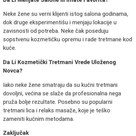
Neke žene su verni klijenti istog salona godinama,
dok druge eksperimentišu i menjaju lokacije u
zavisnosti od potreba. Neke čak poseduju
sopstvenu kozmetičku opremu i rade tretmane kod
kuće.
Da Li Kozmetički Tretmani Vrede Uloženog
Novca?
Iako neke žene smatraju da su kućni tretmani
dovoljni, većina se slaže da profesionalna nega
pruža bolje rezultate. Posebno su popularni
tretmani lica i relaks masaže, koje je teško
zameniti kućnim metodama.
Zaključak