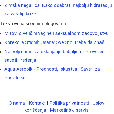
Zimska nega lica: Kako odabrati najbolju hidrataciju
za vaš tip kože
Tekstovi na srodnim blogovima
Mitovi o veličini vagine i seksualnom zadovoljstvu
Korekcija Stidnih Usana: Sve Što Treba da Znaš
Najbolji načini za uklanjanje bubuljica - Provereni
saveti i rešenja
Aqua Aerobik - Prednosti, Iskustva i Saveti za
Početnike
O nama
|
Kontakt
|
Politika privatnosti
|
Uslovi
korišćenja
|
Marketinški servisi