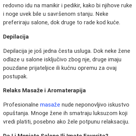
redovno idu na manikir i pedikir, kako bi njihove ruke
i noge uvek bile u savršenom stanju. Neke
preferiraju salone, dok druge to rade kod kuće.
Depilacija
Depilacija je još jedna česta usluga. Dok neke žene
odlaze u salone isključivo zbog nje, druge imaju
pouzdane prijateljice ili kućnu opremu za ovaj
postupak.
Relaks Masaže i Aromaterapija
Profesionalne
masaže
nude neponovljivo iskustvo
opuštanja. Mnoge žene ih smatraju luksuzom koji
vredi platiti, posebno ako žele potpunu relaksaciju.
Da Li Menjate Salone Ili Imate Favorita?