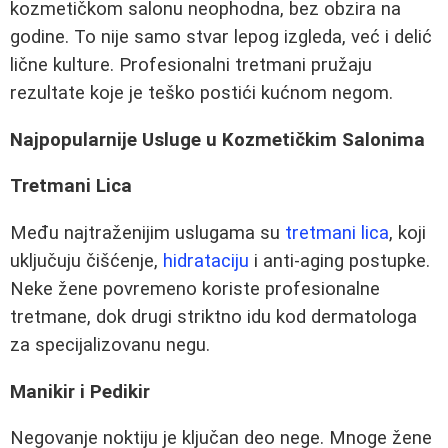
kozmetičkom salonu neophodna, bez obzira na
godine. To nije samo stvar lepog izgleda, već i delić
lične kulture. Profesionalni tretmani pružaju
rezultate koje je teško postići kućnom negom.
Najpopularnije Usluge u Kozmetičkim Salonima
Tretmani Lica
Među najtraženijim uslugama su
tretmani lica
, koji
uključuju čišćenje,
hidrataciju
i anti-aging postupke.
Neke žene povremeno koriste profesionalne
tretmane, dok drugi striktno idu kod dermatologa
za specijalizovanu negu.
Manikir i Pedikir
Negovanje noktiju je ključan deo nege. Mnoge žene