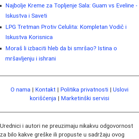
Najbolje Kreme za Topljenje Sala: Guam vs Eveline -
Iskustva i Saveti
LPG Tretman Protiv Celulita: Kompletan Vodič i
Iskustva Korisnica
Moraš li izbaciti hleb da bi smršao? Istina o
mršavljenju i ishrani
O nama
|
Kontakt
|
Politika privatnosti
|
Uslovi
korišćenja
|
Marketinški servisi
Urednici i autori ne preuzimaju nikakvu odgovornost
za bilo kakve greške ili propuste u sadržaju ovog