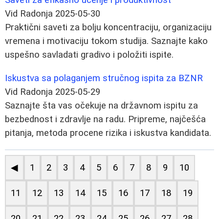
Vid Radonja
2025-05-30
Praktični saveti za bolju koncentraciju, organizaciju
vremena i motivaciju tokom studija. Saznajte kako
uspešno savladati gradivo i položiti ispite.
Iskustva sa polaganjem stručnog ispita za BZNR
Vid Radonja
2025-05-29
Saznajte šta vas očekuje na državnom ispitu za
bezbednost i zdravlje na radu. Pripreme, najčešća
pitanja, metoda procene rizika i iskustva kandidata.
◀
1
2
3
4
5
6
7
8
9
10
11
12
13
14
15
16
17
18
19
20
21
22
23
24
25
26
27
28