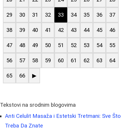
29
30
31
32
33
34
35
36
37
38
39
40
41
42
43
44
45
46
47
48
49
50
51
52
53
54
55
56
57
58
59
60
61
62
63
64
65
66
▶
Tekstovi na srodnim blogovima
Anti Celulit Masaža i Estetski Tretmani: Sve Što
Treba Da Znate