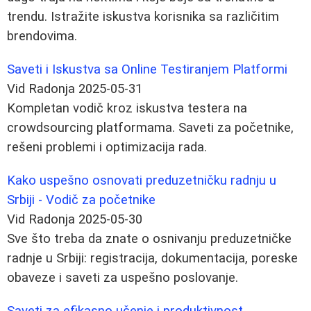
trendu. Istražite iskustva korisnika sa različitim
brendovima.
Saveti i Iskustva sa Online Testiranjem Platformi
Vid Radonja
2025-05-31
Kompletan vodič kroz iskustva testera na
crowdsourcing platformama. Saveti za početnike,
rešeni problemi i optimizacija rada.
Kako uspešno osnovati preduzetničku radnju u
Srbiji - Vodič za početnike
Vid Radonja
2025-05-30
Sve što treba da znate o osnivanju preduzetničke
radnje u Srbiji: registracija, dokumentacija, poreske
obaveze i saveti za uspešno poslovanje.
Saveti za efikasno učenje i produktivnost