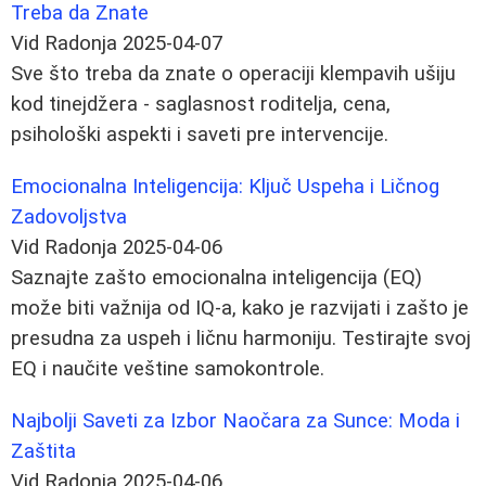
Treba da Znate
Vid Radonja
2025-04-07
Sve što treba da znate o operaciji klempavih ušiju
kod tinejdžera - saglasnost roditelja, cena,
psihološki aspekti i saveti pre intervencije.
Emocionalna Inteligencija: Ključ Uspeha i Ličnog
Zadovoljstva
Vid Radonja
2025-04-06
Saznajte zašto emocionalna inteligencija (EQ)
može biti važnija od IQ-a, kako je razvijati i zašto je
presudna za uspeh i ličnu harmoniju. Testirajte svoj
EQ i naučite veštine samokontrole.
Najbolji Saveti za Izbor Naočara za Sunce: Moda i
Zaštita
Vid Radonja
2025-04-06