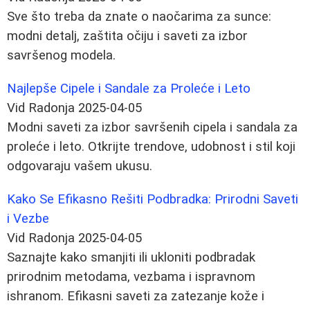
Sve što treba da znate o naočarima za sunce:
modni detalj, zaštita očiju i saveti za izbor
savršenog modela.
Najlepše Cipele i Sandale za Proleće i Leto
Vid Radonja
2025-04-05
Modni saveti za izbor savršenih cipela i sandala za
proleće i leto. Otkrijte trendove, udobnost i stil koji
odgovaraju vašem ukusu.
Kako Se Efikasno Rešiti Podbradka: Prirodni Saveti
i Vezbe
Vid Radonja
2025-04-05
Saznajte kako smanjiti ili ukloniti podbradak
prirodnim metodama, vezbama i ispravnom
ishranom. Efikasni saveti za zatezanje kože i