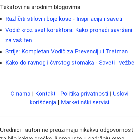
Tekstovi na srodnim blogovima
Različiti stilovi i boje kose - Inspiracija i saveti
Vodič kroz svet korektora: Kako pronaći savršeni
za vaš ten
Strije: Kompletan Vodič za Prevenciju i Tretman
Kako do ravnog i čvrstog stomaka - Saveti i vežbe
O nama
|
Kontakt
|
Politika privatnosti
|
Uslovi
korišćenja
|
Marketinški servisi
Urednici i autori ne preuzimaju nikakvu odgovornost
za bilo kakve greške ili propuste u sadržaju ovog