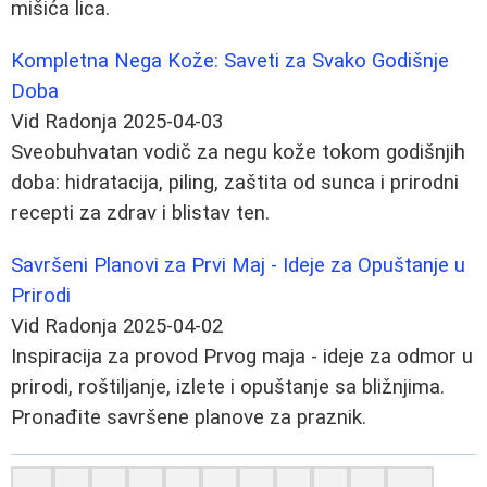
mišića lica.
Kompletna Nega Kože: Saveti za Svako Godišnje
Doba
Vid Radonja
2025-04-03
Sveobuhvatan vodič za negu kože tokom godišnjih
doba: hidratacija, piling, zaštita od sunca i prirodni
recepti za zdrav i blistav ten.
Savršeni Planovi za Prvi Maj - Ideje za Opuštanje u
Prirodi
Vid Radonja
2025-04-02
Inspiracija za provod Prvog maja - ideje za odmor u
prirodi, roštiljanje, izlete i opuštanje sa bližnjima.
Pronađite savršene planove za praznik.