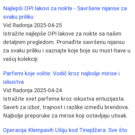
Najlepši OPI lakovi za nokte - Savršene nijanse za
svaku priliku
Vid Radonja
2025-04-25
Istražite najlepše OPI lakove za nokte sa našim
detaljnim pregledom. Pronađite savršenu nijansu
za svaku priliku i saznajte koje boje su must-have u
vašoj kolekciji.
Parfemi koje volite: Vodič kroz najbolje mirise i
iskustva
Vid Radonja
2025-04-24
Istražite svet parfema kroz iskustva entuzijasta.
Saveti za izbor, trajnost i razlike između brendova.
Najbolje preporuke za mirise koji ostavljaju utisak.
Operacija Klempavih Ušiju kod Tinejdžera: Sve što