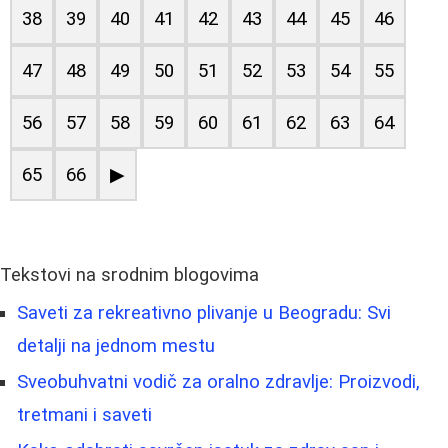
38
39
40
41
42
43
44
45
46
47
48
49
50
51
52
53
54
55
56
57
58
59
60
61
62
63
64
65
66
▶
Tekstovi na srodnim blogovima
Saveti za rekreativno plivanje u Beogradu: Svi
detalji na jednom mestu
Sveobuhvatni vodič za oralno zdravlje: Proizvodi,
tretmani i saveti