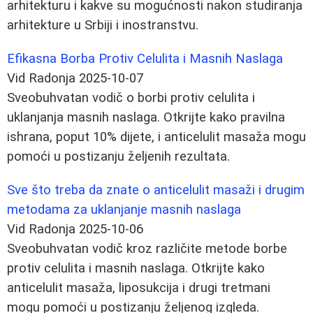
arhitekturu i kakve su mogućnosti nakon studiranja
arhitekture u Srbiji i inostranstvu.
Efikasna Borba Protiv Celulita i Masnih Naslaga
Vid Radonja
2025-10-07
Sveobuhvatan vodič o borbi protiv celulita i
uklanjanja masnih naslaga. Otkrijte kako pravilna
ishrana, poput 10% dijete, i anticelulit masaža mogu
pomoći u postizanju željenih rezultata.
Sve što treba da znate o anticelulit masaži i drugim
metodama za uklanjanje masnih naslaga
Vid Radonja
2025-10-06
Sveobuhvatan vodič kroz različite metode borbe
protiv celulita i masnih naslaga. Otkrijte kako
anticelulit masaža, liposukcija i drugi tretmani
mogu pomoći u postizanju željenog izgleda.