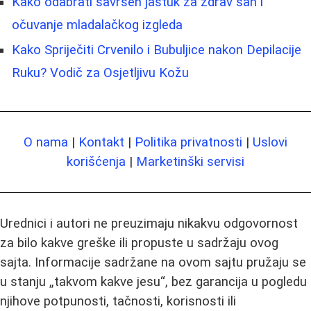
Kako odabrati savršen jastuk za zdrav san i
očuvanje mladalačkog izgleda
Kako Spriječiti Crvenilo i Bubuljice nakon Depilacije
Ruku? Vodič za Osjetljivu Kožu
O nama
|
Kontakt
|
Politika privatnosti
|
Uslovi
korišćenja
|
Marketinški servisi
Urednici i autori ne preuzimaju nikakvu odgovornost
za bilo kakve greške ili propuste u sadržaju ovog
sajta. Informacije sadržane na ovom sajtu pružaju se
u stanju „takvom kakve jesu“, bez garancija u pogledu
njihove potpunosti, tačnosti, korisnosti ili