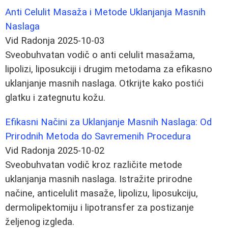
Anti Celulit Masaža i Metode Uklanjanja Masnih
Naslaga
Vid Radonja
2025-10-03
Sveobuhvatan vodič o anti celulit masažama,
lipolizi, liposukciji i drugim metodama za efikasno
uklanjanje masnih naslaga. Otkrijte kako postići
glatku i zategnutu kožu.
Efikasni Načini za Uklanjanje Masnih Naslaga: Od
Prirodnih Metoda do Savremenih Procedura
Vid Radonja
2025-10-02
Sveobuhvatan vodič kroz različite metode
uklanjanja masnih naslaga. Istražite prirodne
načine, anticelulit masaže, lipolizu, liposukciju,
dermolipektomiju i lipotransfer za postizanje
željenog izgleda.