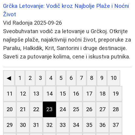
Grčka Letovanje: Vodič kroz Najbolje Plaže i Noćni
Život
Vid Radonja
2025-09-26
Sveobuhvatan vodič za letovanje u Grčkoj. Otkrijte
najlepše plaže, najaktivniji noćni život, preporuke za
Paraliu, Halkidik, Krit, Santorini i druge destinacije.
Saveti za putovanje kolima, cene i iskustva putnika.
◀
1
2
3
4
5
6
7
8
9
10
11
12
13
14
15
16
17
18
19
20
21
22
23
24
25
26
27
28
29
30
31
32
33
34
35
36
37