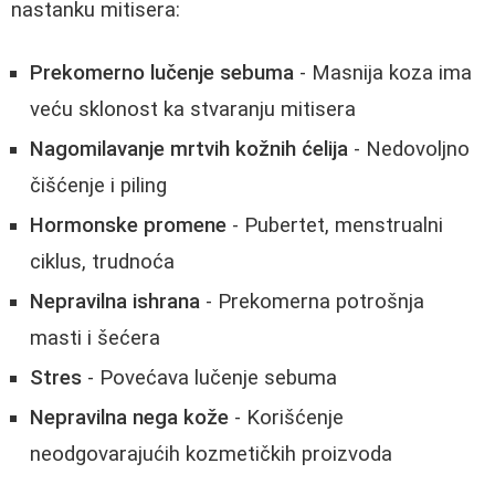
nastanku mitisera:
Prekomerno lučenje sebuma
- Masnija koza ima
veću sklonost ka stvaranju mitisera
Nagomilavanje mrtvih kožnih ćelija
- Nedovoljno
čišćenje i piling
Hormonske promene
- Pubertet, menstrualni
ciklus, trudnoća
Nepravilna ishrana
- Prekomerna potrošnja
masti i šećera
Stres
- Povećava lučenje sebuma
Nepravilna nega kože
- Korišćenje
neodgovarajućih kozmetičkih proizvoda