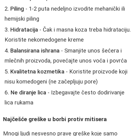
Piling
- 1-2 puta nedeljno izvodite mehanički ili
hemijski piling
Hidratacija
- Čak i masna koza treba hidrataciju.
Koristite nekomedogene kreme
Balansirana ishrana
- Smanjite unos šećera i
mlečnih proizvoda, povećajte unos voća i povrća
Kvalitetna kozmetika
- Koristite proizvode koji
nisu komedogeni (ne začepljuju pore)
Ne diranje lica
- Izbegavajte često dodirivanje
lica rukama
Najčešće greške u borbi protiv mitisera
Mnogi ljudi nesvesno prave greške koje samo