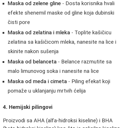
Maska od zelene gline
- Dosta korisnika hvali
efekte shenemil maske od gline koja dubinski
čisti pore
Maska od zelatina i mleka
- Toplite kašičicu
zelatina sa kašičicom mleka, nanesite na lice i
skinite nakon sušenja
Maska od belanceta
- Belance razmutite sa
malo limunovog soka i nanesite na lice
Maska od meda i cimeta
- Piling efekat koji
pomaže u uklanjanju mrtvih ćelija
4. Hemijski pilingovi
Proizvodi sa AHA (alfa-hidroksi kiseline) i BHA