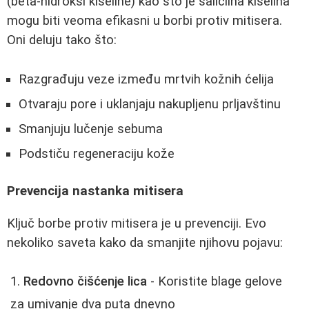
(beta-hidroksi kiseline) kao što je salicilna kiselina
mogu biti veoma efikasni u borbi protiv mitisera.
Oni deluju tako što:
Razgrađuju veze između mrtvih kožnih ćelija
Otvaraju pore i uklanjaju nakupljenu prljavštinu
Smanjuju lučenje sebuma
Podstiču regeneraciju kože
Prevencija nastanka mitisera
Ključ borbe protiv mitisera je u prevenciji. Evo
nekoliko saveta kako da smanjite njihovu pojavu:
Redovno čišćenje lica
- Koristite blage gelove
za umivanje dva puta dnevno