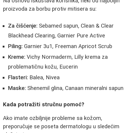
Na osnovu iskustava korisnika, neki od najboljih
proizvoda za borbu protiv mitisera su:
Za čišćenje:
Sebamed sapun, Clean & Clear
Blackhead Clearing, Garnier Pure Active
Piling:
Garnier 3u1, Freeman Apricot Scrub
Kreme:
Vichy Normaderm, Lilly krema za
problematičnu kožu, Eucerin
Flasteri:
Balea, Nivea
Maske:
Shenemil glina, Canaan mineralni sapun
Kada potražiti stručnu pomoć?
Ako imate ozbiljnije probleme sa kožom,
preporučuje se poseta dermatologu u sledećim