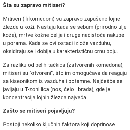
Šta su zapravo mitiseri?
Mitiseri (ili komedoni) su zapravo zapušene lojne
žlezde u koži. Nastaju kada se sebum (prirodno ulje
kože), mrtve kožne ćelije i druge nečistoće nakupe
u porama. Kada se ovi ostaci izlože vazduhu,
oksidiraju se i dobijaju karakterističnu crnu boju.
Za razliku od belih tačkica (zatvorenih komedona),
mitiseri su "otvoreni", što im omogućava da reaguju
sa kiseonikom iz vazduha i potamne. Najčešće se
javljaju u T-zoni lica (nos, čelo i brada), gde je
koncentracija lojnih žlezda najveća.
Zašto se mitiseri pojavljuju?
Postoji nekoliko ključnih faktora koji doprinose