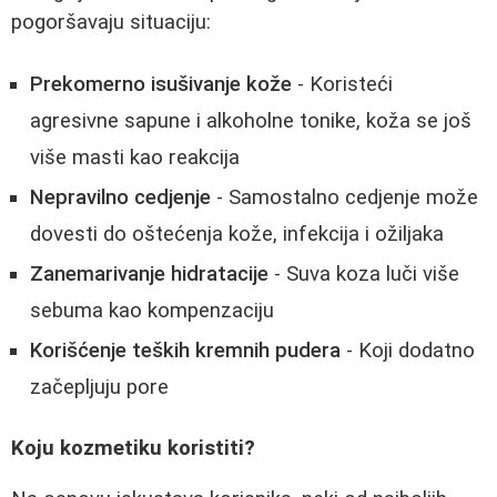
pogoršavaju situaciju:
Prekomerno isušivanje kože
- Koristeći
agresivne sapune i alkoholne tonike, koža se još
više masti kao reakcija
Nepravilno cedjenje
- Samostalno cedjenje može
dovesti do oštećenja kože, infekcija i ožiljaka
Zanemarivanje hidratacije
- Suva koza luči više
sebuma kao kompenzaciju
Korišćenje teških kremnih pudera
- Koji dodatno
začepljuju pore
Koju kozmetiku koristiti?