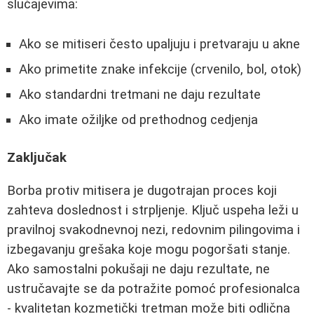
slučajevima:
Ako se mitiseri često upaljuju i pretvaraju u akne
Ako primetite znake infekcije (crvenilo, bol, otok)
Ako standardni tretmani ne daju rezultate
Ako imate ožiljke od prethodnog cedjenja
Zaključak
Borba protiv mitisera je dugotrajan proces koji
zahteva doslednost i strpljenje. Ključ uspeha leži u
pravilnoj svakodnevnoj nezi, redovnim pilingovima i
izbegavanju grešaka koje mogu pogoršati stanje.
Ako samostalni pokušaji ne daju rezultate, ne
ustručavajte se da potražite pomoć profesionalca
- kvalitetan kozmetički tretman može biti odlična