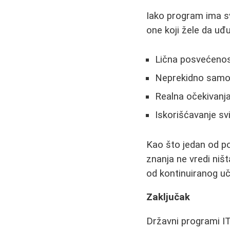
Iako program ima sv
one koji žele da uđ
Lična posvećenos
Neprekidno samos
Realna očekivanj
Iskorišćavanje sv
Kao što jedan od pol
znanja ne vredi ništ
od kontinuiranog uč
Zaključak
Državni programi IT 