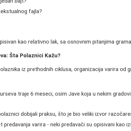
 jedan bajt?
tekstualnog fajla?
pisivan kao relativno lak, sa osnovnim pitanjima gramat
va: Šta Polaznici Kažu?
laznika iz prethodnih ciklusa, organizacija varira od g
urseva traje 6 meseci, osim Jave koja u nekim gradov
olaznici dobijali praksu, što je bio veliki izvor razočare
t predavanja varira - neki predavači su opisivani kao 