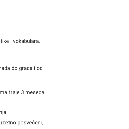
ike i vokabulara.
rada do grada i od
ima traje 3 meseca
nja.
izuzetno posvećeni,