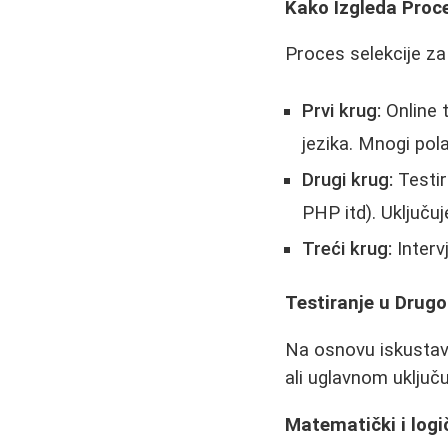
Kako Izgleda Proce
Proces selekcije za 
Prvi krug:
Online 
jezika. Mnogi pola
Drugi krug:
Testir
PHP itd). Uključu
Treći krug:
Interv
Testiranje u Drug
Na osnovu iskustava
ali uglavnom uključu
Matematički i logi