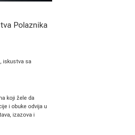
ustva Polaznika
z, iskustva sa
a koji žele da
je i obuke odvija u
ava, izazova i