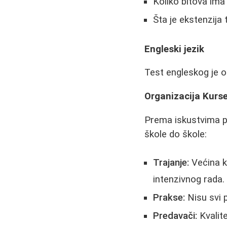
Koliko bitova ima
Šta je ekstenzija 
Engleski jezik
Test engleskog je o
Organizacija Kurse
Prema iskustvima po
škole do škole:
Trajanje:
Većina k
intenzivnog rada.
Prakse:
Nisu svi p
Predavači:
Kvalite