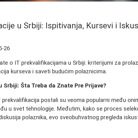
acije u Srbiji: Ispitivanja, Kursevi i Isk
5-26
te o IT prekvalifikacijama u Srbiji: kriterijumi za prola
cija kurseva i saveti budućim polaznicima.
 u Srbiji: Šta Treba da Znate Pre Prijave?
 prekvalifikacija postali su veoma popularni među onim
uđu u svet tehnologije. Međutim, kako se proces selekci
iskusija polaznika, evo sveobuhvatnog pregleda iskust