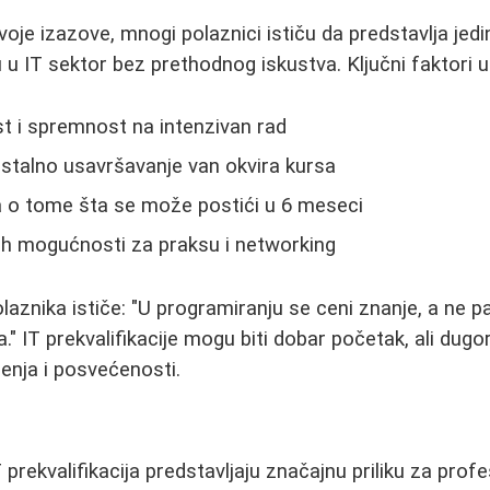
oje izazove, mnogi polaznici ističu da predstavlja jedi
u u IT sektor bez prethodnog iskustva. Ključni faktori 
t i spremnost na intenzivan rad
talno usavršavanje van okvira kursa
a o tome šta se može postići u 6 meseci
ih mogućnosti za praksu i networking
aznika ističe: "U programiranju se ceni znanje, a ne pa
a." IT prekvalifikacije mogu biti dobar početak, ali dug
enja i posvećenosti.
prekvalifikacija predstavljaju značajnu priliku za prof