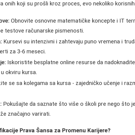
 onih koji su prošli kroz proces, evo nekoliko korisnih
ove:
Obnovite osnovne matematičke koncepte i IT term
ine testove računarske pismenosti.
:
Kursevi su intenzivni i zahtevaju puno vremena i tru
erti za 3-6 meseci.
je:
Iskoristite besplatne online resurse da nadoknadite
u okviru kursa.
te se sa kolegama sa kursa - zajedničko učenje i ra
:
Pokušajte da saznate što više o školi pre nego što je
že značajno varirati.
lifikacije Prava Šansa za Promenu Karijere?