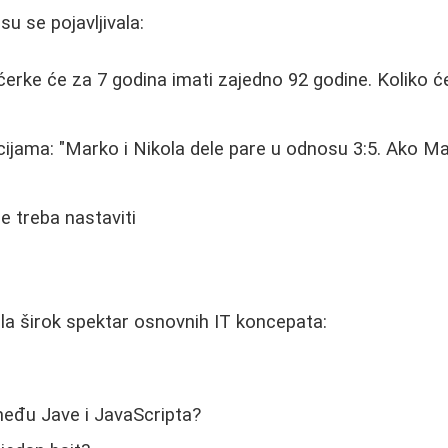
su se pojavljivala:
 ćerke će za 7 godina imati zajedno 92 godine. Koliko ć
ijama: "Marko i Nikola dele pare u odnosu 3:5. Ako Ma
e treba nastaviti
la širok spektar osnovnih IT koncepata:
zmeđu Jave i JavaScripta?