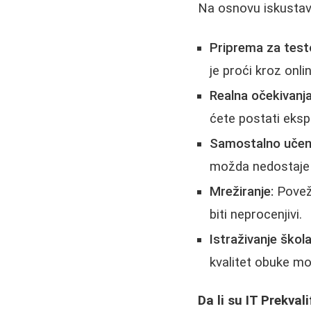
Na osnovu iskustava
Priprema za test
je proći kroz onl
Realna očekivanja
ćete postati eksp
Samostalno učen
možda nedostaje 
Mrežiranje:
Poveži
biti neprocenjivi.
Istraživanje škola
kvalitet obuke mo
Da li su IT Prekva