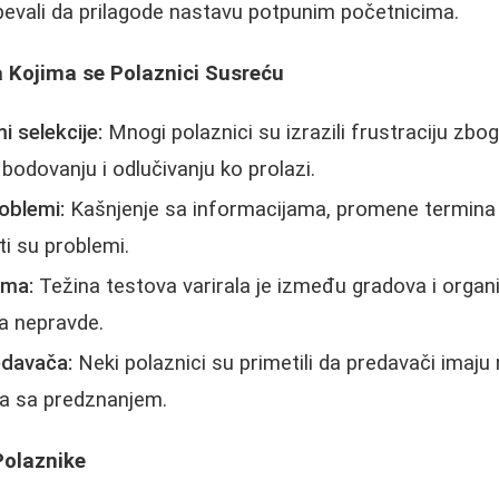
pevali da prilagode nastavu potpunim početnicima.
a Kojima se Polaznici Susreću
i selekcije:
Mnogi polaznici su izrazili frustraciju zbo
bodovanju i odlučivanju ko prolazi.
oblemi:
Kašnjenje sa informacijama, promene termina 
i su problemi.
ima:
Težina testova varirala je između gradova i organi
a nepravde.
edavača:
Neki polaznici su primetili da predavači imaju 
ma sa predznanjem.
Polaznike