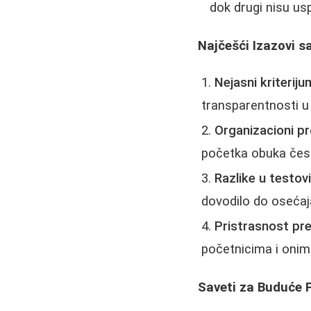
dok drugi nisu us
Najčešći Izazovi s
Nejasni kriterijum
transparentnosti u 
Organizacioni pr
početka obuka čest
Razlike u testov
dovodilo do osećaj
Pristrasnost pr
početnicima i oni
Saveti za Buduće 