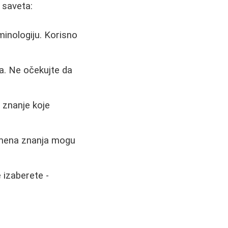
 saveta:
inologiju. Korisno
da. Ne očekujte da
 znanje koje
zmena znanja mogu
 izaberete -