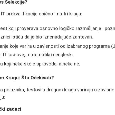
s Selekcije?
IT prekvalifikacije obično ima tri kruga:
test koji proverava osnovno logičko razmišljanje i poz
znici ističu da je bio iznenadujuće zahtevan.
anje koje varira u zavisnosti od izabranog programa (
je IT osnove, matematiku i engleski.
ju koji neke škole sprovode, a neke ne.
om Krugu: Šta Očekivati?
 polaznika, testovi u drugom krugu variraju u zavisno
ju:
čki zadaci