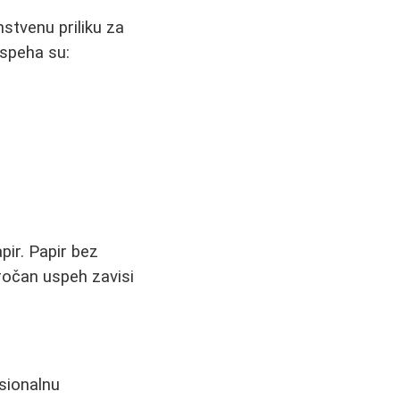
nstvenu priliku za
uspeha su:
pir. Papir bez
oročan uspeh zavisi
esionalnu