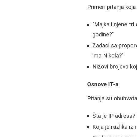
Primeri pitanja koja 
"Majka i njene tri
godine?"
Zadaci sa proporc
ima Nikola?"
Nizovi brojeva koj
Osnove IT-a
Pitanja su obuhvata
Šta je IP adresa?
Koja je razlika i