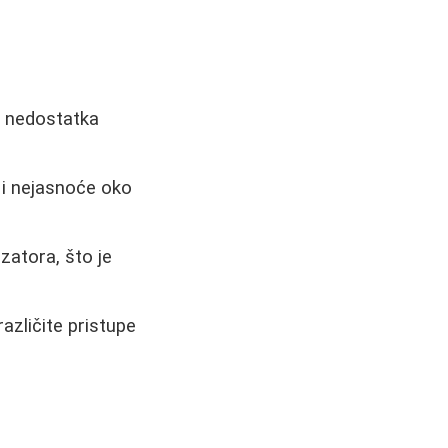
g nedostatka
i nejasnoće oko
zatora, što je
različite pristupe