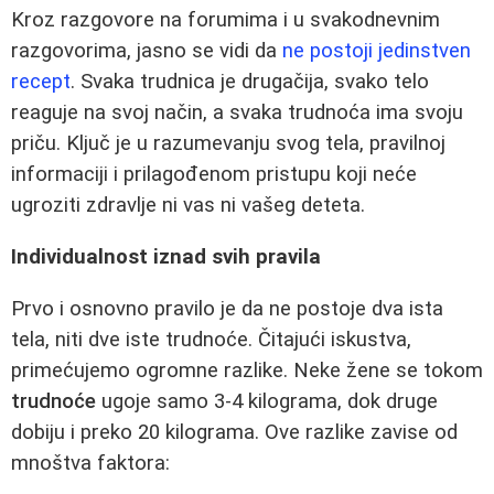
Kroz razgovore na forumima i u svakodnevnim
razgovorima, jasno se vidi da
ne postoji jedinstven
recept
. Svaka trudnica je drugačija, svako telo
reaguje na svoj način, a svaka trudnoća ima svoju
priču. Ključ je u razumevanju svog tela, pravilnoj
informaciji i prilagođenom pristupu koji neće
ugroziti zdravlje ni vas ni vašeg deteta.
Individualnost iznad svih pravila
Prvo i osnovno pravilo je da ne postoje dva ista
tela, niti dve iste trudnoće. Čitajući iskustva,
primećujemo ogromne razlike. Neke žene se tokom
trudnoće
ugoje samo 3-4 kilograma, dok druge
dobiju i preko 20 kilograma. Ove razlike zavise od
mnoštva faktora: