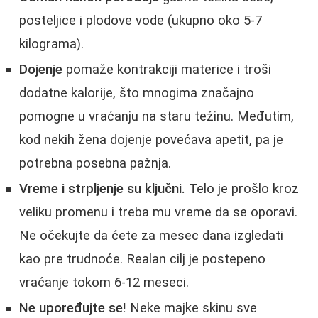
posteljice i plodove vode (ukupno oko 5-7
kilograma).
Dojenje
pomaže kontrakciji materice i troši
dodatne kalorije, što mnogima značajno
pomogne u vraćanju na staru težinu. Međutim,
kod nekih žena dojenje povećava apetit, pa je
potrebna posebna pažnja.
Vreme i strpljenje su ključni.
Telo je prošlo kroz
veliku promenu i treba mu vreme da se oporavi.
Ne očekujte da ćete za mesec dana izgledati
kao pre trudnoće. Realan cilj je postepeno
vraćanje tokom 6-12 meseci.
Ne upoređujte se!
Neke majke skinu sve