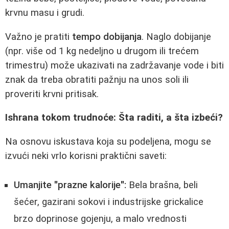
krvnu masu i grudi.
Važno je pratiti
tempo dobijanja
. Naglo dobijanje
(npr. više od 1 kg nedeljno u drugom ili trećem
trimestru) može ukazivati na zadržavanje vode i biti
znak da treba obratiti pažnju na unos soli ili
proveriti krvni pritisak.
Ishrana tokom trudnoće: Šta raditi, a šta izbeći?
Na osnovu iskustava koja su podeljena, mogu se
izvući neki vrlo korisni praktični saveti:
Umanjite "prazne kalorije":
Bela brašna, beli
šećer, gazirani sokovi i industrijske grickalice
brzo doprinose gojenju, a malo vrednosti