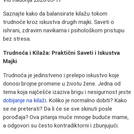
Saznajte kako da balansirate kilažu tokom
trudnoće kroz iskustva drugih majki. Saveti o
ishrani, zdravim navikama i psihološkom pristupu
bez stresa.
Trudnoća i Kilaža: Praktični Saveti i Iskustva
Majki
Trudnoća je jedinstveno i prelepo iskustvo koje
donosi brojne promene u životu žene. Jedna od
tema koja najčešće izaziva brigu i nesigurnost jeste
dobijanje na kilaži
. Koliko je normalno dobiti? Kako
se ne preterati? Da li će se sve skinuti posle
porođaja? Ova pitanja muče mnoge buduće mame,
a odgovori su često kontradiktorni i zbunjujući.