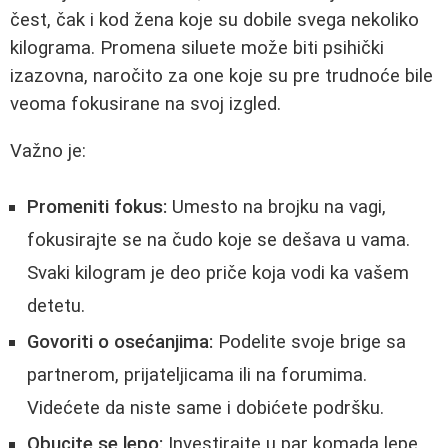
čest, čak i kod žena koje su dobile svega nekoliko
kilograma. Promena siluete može biti psihički
izazovna, naročito za one koje su pre trudnoće bile
veoma fokusirane na svoj izgled.
Važno je:
Promeniti fokus:
Umesto na brojku na vagi,
fokusirajte se na čudo koje se dešava u vama.
Svaki kilogram je deo priče koja vodi ka vašem
detetu.
Govoriti o osećanjima:
Podelite svoje brige sa
partnerom, prijateljicama ili na forumima.
Videćete da niste same i dobićete podršku.
Obucite se lepo:
Investirajte u par komada lepe,