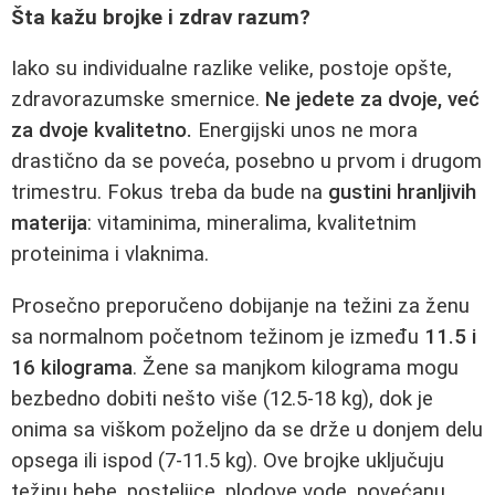
Šta kažu brojke i zdrav razum?
Iako su individualne razlike velike, postoje opšte,
zdravorazumske smernice.
Ne jedete za dvoje, već
za dvoje kvalitetno.
Energijski unos ne mora
drastično da se poveća, posebno u prvom i drugom
trimestru. Fokus treba da bude na
gustini hranljivih
materija
: vitaminima, mineralima, kvalitetnim
proteinima i vlaknima.
Prosečno preporučeno dobijanje na težini za ženu
sa normalnom početnom težinom je između
11.5 i
16 kilograma
. Žene sa manjkom kilograma mogu
bezbedno dobiti nešto više (12.5-18 kg), dok je
onima sa viškom poželjno da se drže u donjem delu
opsega ili ispod (7-11.5 kg). Ove brojke uključuju
težinu bebe, posteljice, plodove vode, povećanu