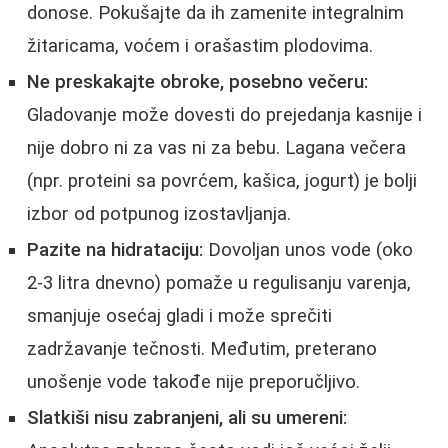
donose. Pokušajte da ih zamenite integralnim
žitaricama, voćem i orašastim plodovima.
Ne preskakajte obroke, posebno večeru:
Gladovanje može dovesti do prejedanja kasnije i
nije dobro ni za vas ni za bebu. Lagana večera
(npr. proteini sa povrćem, kašica, jogurt) je bolji
izbor od potpunog izostavljanja.
Pazite na hidrataciju:
Dovoljan unos vode (oko
2-3 litra dnevno) pomaže u regulisanju varenja,
smanjuje osećaj gladi i može sprečiti
zadržavanje tečnosti. Međutim, preterano
unošenje vode takođe nije preporučljivo.
Slatkiši nisu zabranjeni, ali su umereni: