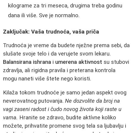
kilograme za tri meseca, drugima treba godinu
dana ili više. Sve je normalno.
Zaključak: Vaša trudnoća, vaša priča
Trudnoća je vreme da budete nježne prema sebi, da
slušate svoje telo i da verujete svom lekaru.
Balansirana ishrana
i
umerena aktivnost
su stubovi
zdravlja, ali rigidna pravila i preterana kontrola
mogu naneti više štete nego koristi.
Kilaža tokom trudnoće je samo jedan aspekt ovog
neverovatnog putovanja.
Ne dozvolite da broj na
vagi zaseni radost i čudo novog života koji raste u
vama.
Hranite se zdravo, budite aktívne koliko
možete, prihvatite promene svog tela sa ljubavlju i