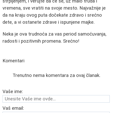
strpljenjem, i verujte da će se, uz malo truda i
vremena, sve vratiti na svoje mesto. Najvažnije je
da na kraju ovog puta dočekate zdravo i srećno
dete, a vi ostanete zdrave i ispunjene majke.
Neka je ova trudnoća za vas period samoćuvanja,
radosti i pozitivnih promena. Srećno!
Komentari
Trenutno nema komentara za ovaj članak.
Vaše ime:
Vaš email: