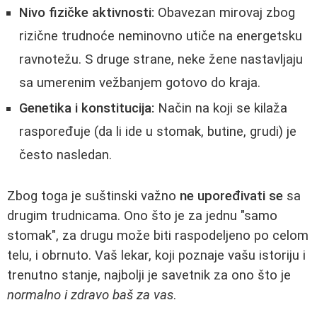
Nivo fizičke aktivnosti:
Obavezan mirovaj zbog
rizične trudnoće neminovno utiče na energetsku
ravnotežu. S druge strane, neke žene nastavljaju
sa umerenim vežbanjem gotovo do kraja.
Genetika i konstitucija:
Način na koji se kilaža
raspoređuje (da li ide u stomak, butine, grudi) je
često nasledan.
Zbog toga je suštinski važno
ne upoređivati se
sa
drugim trudnicama. Ono što je za jednu "samo
stomak", za drugu može biti raspodeljeno po celom
telu, i obrnuto. Vaš lekar, koji poznaje vašu istoriju i
trenutno stanje, najbolji je savetnik za ono što je
normalno i zdravo baš za vas
.