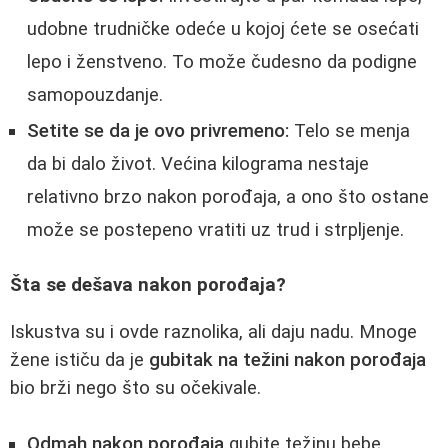
udobne trudničke odeće u kojoj ćete se osećati
lepo i ženstveno. To može čudesno da podigne
samopouzdanje.
Setite se da je ovo privremeno:
Telo se menja
da bi dalo život. Većina kilograma nestaje
relativno brzo nakon porođaja, a ono što ostane
može se postepeno vratiti uz trud i strpljenje.
Šta se dešava nakon porođaja?
Iskustva su i ovde raznolika, ali daju nadu. Mnoge
žene ističu da je
gubitak na težini nakon porođaja
bio brži nego što su očekivale.
Odmah nakon porođaja
gubite težinu bebe,