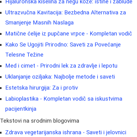
Hijaluronska kiselina za negu kože: istine i zablude
Ultrazvučna Kavitacija: Bezbedna Alternativa za
Smanjenje Masnih Naslaga
Matične ćelije iz pupčane vrpce - Kompletan vodič
Kako Se Ugojiti Prirodno: Saveti za Povećanje
Telesne Težine
Med i cimet - Prirodni lek za zdravlje i lepotu
Uklanjanje oziljaka: Najbolje metode i saveti
Estetska hirurgija: Za i protiv
Labioplastika - Kompletan vodič sa iskustvima
pacijentkinja
Tekstovi na srodnim blogovima
Zdrava vegetarijanska ishrana - Saveti i jelovnici