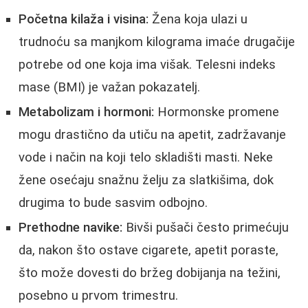
Početna kilaža i visina:
Žena koja ulazi u
trudnoću sa manjkom kilograma imaće drugačije
potrebe od one koja ima višak. Telesni indeks
mase (BMI) je važan pokazatelj.
Metabolizam i hormoni:
Hormonske promene
mogu drastično da utiču na apetit, zadržavanje
vode i način na koji telo skladišti masti. Neke
žene osećaju snažnu želju za slatkišima, dok
drugima to bude sasvim odbojno.
Prethodne navike:
Bivši pušači često primećuju
da, nakon što ostave cigarete, apetit poraste,
što može dovesti do bržeg dobijanja na težini,
posebno u prvom trimestru.