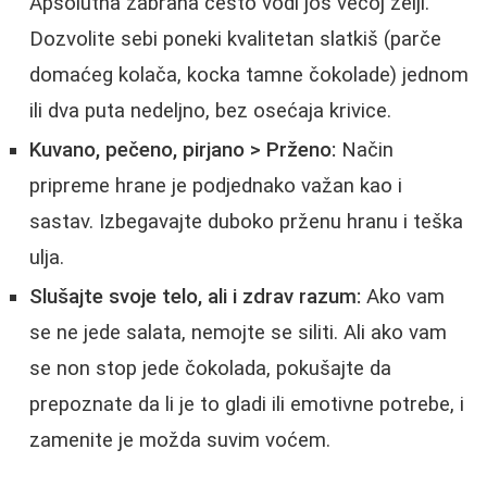
Apsolutna zabrana često vodi još većoj želji.
Dozvolite sebi poneki kvalitetan slatkiš (parče
domaćeg kolača, kocka tamne čokolade) jednom
ili dva puta nedeljno, bez osećaja krivice.
Kuvano, pečeno, pirjano > Prženo:
Način
pripreme hrane je podjednako važan kao i
sastav. Izbegavajte duboko prženu hranu i teška
ulja.
Slušajte svoje telo, ali i zdrav razum:
Ako vam
se ne jede salata, nemojte se siliti. Ali ako vam
se non stop jede čokolada, pokušajte da
prepoznate da li je to gladi ili emotivne potrebe, i
zamenite je možda suvim voćem.