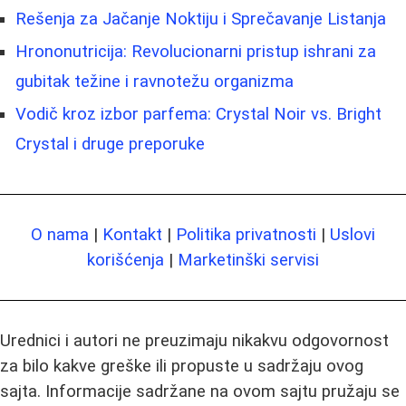
Rešenja za Jačanje Noktiju i Sprečavanje Listanja
Hrononutricija: Revolucionarni pristup ishrani za
gubitak težine i ravnotežu organizma
Vodič kroz izbor parfema: Crystal Noir vs. Bright
Crystal i druge preporuke
O nama
|
Kontakt
|
Politika privatnosti
|
Uslovi
korišćenja
|
Marketinški servisi
Urednici i autori ne preuzimaju nikakvu odgovornost
za bilo kakve greške ili propuste u sadržaju ovog
sajta. Informacije sadržane na ovom sajtu pružaju se