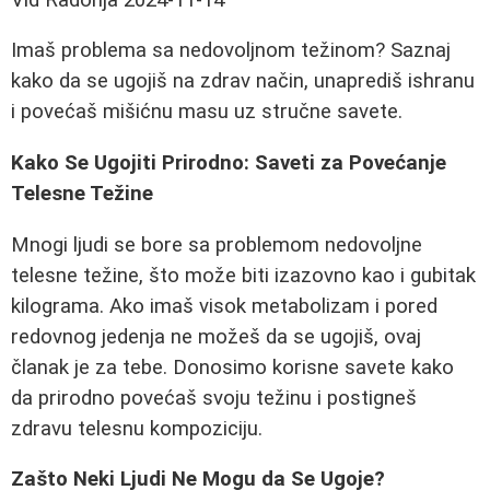
Imaš problema sa nedovoljnom težinom? Saznaj
kako da se ugojiš na zdrav način, unaprediš ishranu
i povećaš mišićnu masu uz stručne savete.
Kako Se Ugojiti Prirodno: Saveti za Povećanje
Telesne Težine
Mnogi ljudi se bore sa problemom nedovoljne
telesne težine, što može biti izazovno kao i gubitak
kilograma. Ako imaš visok metabolizam i pored
redovnog jedenja ne možeš da se ugojiš, ovaj
članak je za tebe. Donosimo korisne savete kako
da prirodno povećaš svoju težinu i postigneš
zdravu telesnu kompoziciju.
Zašto Neki Ljudi Ne Mogu da Se Ugoje?