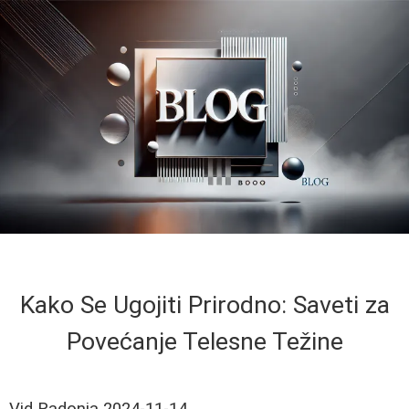
Kako Se Ugojiti Prirodno: Saveti za
Povećanje Telesne Težine
Vid Radonja
2024-11-14