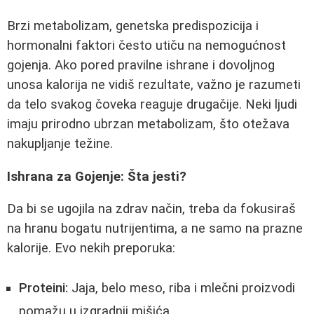
Brzi metabolizam, genetska predispozicija i
hormonalni faktori često utiču na nemogućnost
gojenja. Ako pored pravilne ishrane i dovoljnog
unosa kalorija ne vidiš rezultate, važno je razumeti
da telo svakog čoveka reaguje drugačije. Neki ljudi
imaju prirodno ubrzan metabolizam, što otežava
nakupljanje težine.
Ishrana za Gojenje: Šta jesti?
Da bi se ugojila na zdrav način, treba da fokusiraš
na hranu bogatu nutrijentima, a ne samo na prazne
kalorije. Evo nekih preporuka:
Proteini:
Jaja, belo meso, riba i mlečni proizvodi
pomažu u izgradnji mišića.