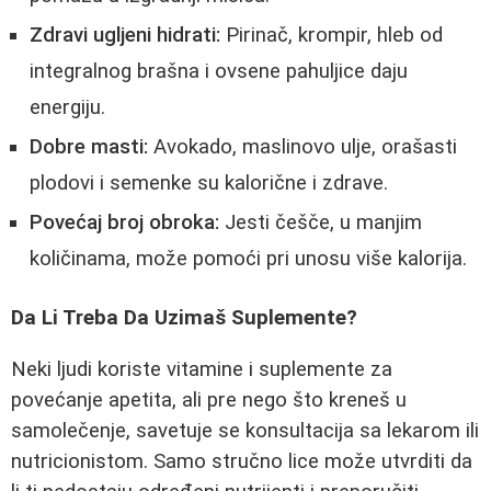
Zdravi ugljeni hidrati:
Pirinač, krompir, hleb od
integralnog brašna i ovsene pahuljice daju
energiju.
Dobre masti:
Avokado, maslinovo ulje, orašasti
plodovi i semenke su kalorične i zdrave.
Povećaj broj obroka:
Jesti češče, u manjim
količinama, može pomoći pri unosu više kalorija.
Da Li Treba Da Uzimaš Suplemente?
Neki ljudi koriste vitamine i suplemente za
povećanje apetita, ali pre nego što kreneš u
samolečenje, savetuje se konsultacija sa lekarom ili
nutricionistom. Samo stručno lice može utvrditi da