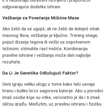
li ti nedostaju određeni nutrijenti i preporučiti
odgovarajuće dodatke ishrani.
Vežbanje za Povećanje Mišićne Mase
Ako želiš da se ugojiš, ali ne želiš da dobiješ višak
masnog tkiva, vežbanje je ključno. Trening snage,
poput dizanja tegova ili vežbi sa sopstvenom
težinom, stimuliše rast mišića. Kombinacija
pravilne ishrane i vežbanja može dati najbolje
rezultate.
Da Li Je Genetika Odlučujući Faktor?
Geni igraju veliku ulogu u tome kako telo usvaja
hranu i koliko brzo sagoreva kalorije. Ako u porodici
imaš osobe koje su vitke, verovatno je da i ti imaš
sličnu građu. Međutim, uz pravilnu ishranu i fizičku