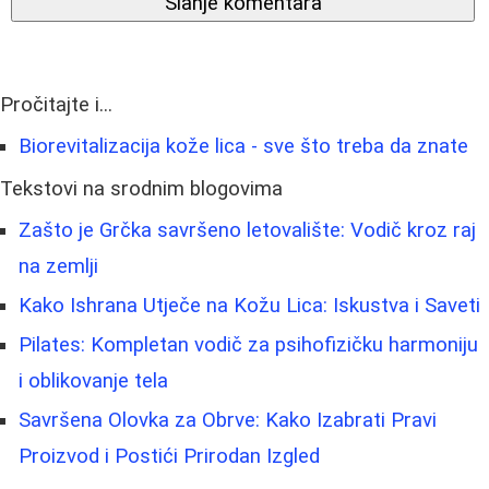
Slanje komentara
Pročitajte i...
Biorevitalizacija kože lica - sve što treba da znate
Tekstovi na srodnim blogovima
Zašto je Grčka savršeno letovalište: Vodič kroz raj
na zemlji
Kako Ishrana Utječe na Kožu Lica: Iskustva i Saveti
Pilates: Kompletan vodič za psihofizičku harmoniju
i oblikovanje tela
Savršena Olovka za Obrve: Kako Izabrati Pravi
Proizvod i Postići Prirodan Izgled