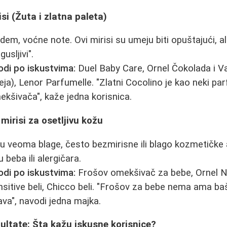
risi (Žuta i zlatna paleta)
dem, voćne note. Ovi mirisi su umeju biti opuštajući, al
gusljivi".
odi po iskustvima:
Duel Baby Care, Ornel Čokolada i Va
ideja), Lenor Parfumelle. "Zlatni Cocolino je kao neki pa
ekšivača", kaže jedna korisnica.
 mirisi za osetljivu kožu
u veoma blage, često bezmirisne ili blago kozmetičke 
žu beba ili alergičara.
odi po iskustvima:
Frošov omekšivač za bebe, Ornel Na
sitive beli, Chicco beli. "Frošov za bebe nema ama baš 
va", navodi jedna majka.
zultate: Šta kažu iskusne korisnice?