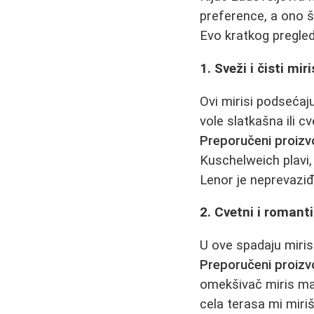
preference, a ono š
Evo kratkog pregled
1. Sveži i čisti mir
Ovi mirisi podsećaju
vole slatkašna ili c
Preporučeni proizv
Kuschelweich plavi,
Lenor je neprevaziđe
2. Cvetni i romanti
U ove spadaju mirisi
Preporučeni proizv
omekšivač miris mag
cela terasa mi miriš