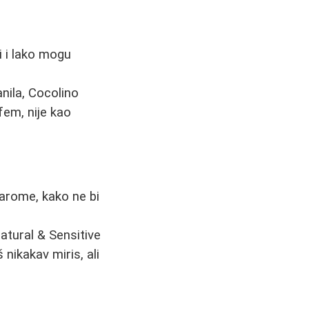
i i lako mogu
nila, Cocolino
rfem, nije kao
arome, kako ne bi
tural & Sensitive
nikakav miris, ali