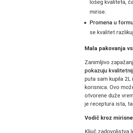
lošeg kvaliteta, č
mirise.
Promena u formul
se kvalitet razlik
Mala pakovanja vs. 
Zanimljivo zapažanj
pokazuju kvalitetni
puta sam kupila 2L i
korisnica. Ovo može
otvorene duže vreme,
je receptura ista, t
Vodič kroz mirisne
Ključ zadovoljstva l