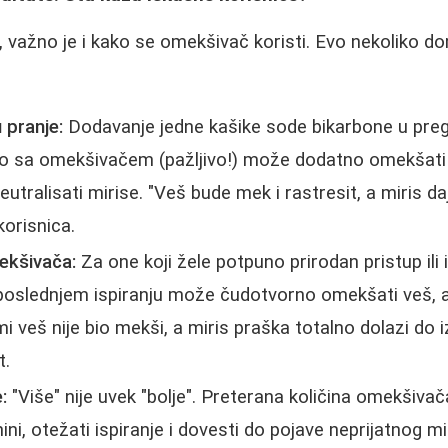
 važno je i kako se omekšivač koristi. Evo nekoliko do
 pranje:
Dodavanje jedne kašike sode bikarbone u preg
edno sa omekšivačem (pažljivo!) može dodatno omekšati 
eutralisati mirise. "Veš bude mek i rastresit, a miris d
korisnica.
ekšivača:
Za one koji žele potpuno prirodan pristup ili i
poslednjem ispiranju može čudotvorno omekšati veš, a
 mi veš nije bio mekši, a miris praška totalno dolazi do i
t.
:
"Više" nije uvek "bolje". Preterana količina omekšiva
ni, otežati ispiranje i dovesti do pojave neprijatnog mi