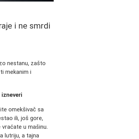
aje i ne smrdi
rzo nestanu, zašto
iti mekanim i
 izneveri
pite omekšivač sa
tao ili, još gore,
e vraćate u mašinu.
lutriju, a tajna