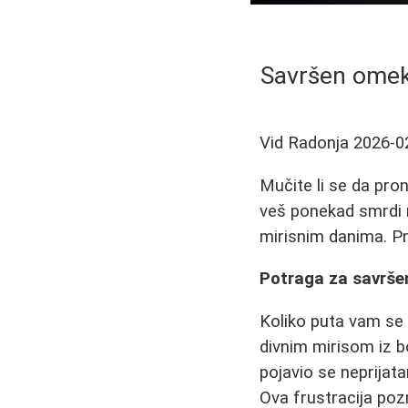
Savršen omekš
Vid Radonja
2026-0
Mučite li se da pro
veš ponekad smrdi n
mirisnim danima. Pra
Potraga za savršen
Koliko puta vam se
divnim mirisom iz bo
pojavio se neprijat
Ova frustracija poz