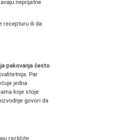
žavaju neprijatne
recepturu ili da
ja pakovanja često
valitetnija. Par
ećuje jedna
ocama koje stoje
roizvodnje govori da
ju različite