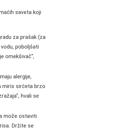
maćih saveta koji
radu za prašak (za
vodu, poboljšati
aje omekšivač",
maju alergije,
 miris sirćeta brzo
zražaja", hvali se
ča može ostaviti
risa. Držite se