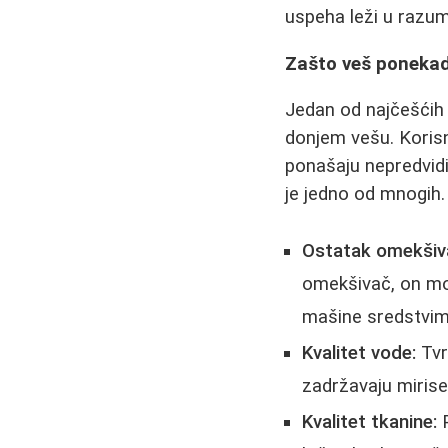
uspeha leži u razum
Zašto veš ponekad
Jedan od najčešćih 
donjem vešu. Korisn
ponašaju nepredvidi
je jedno od mnogih.
Ostatak omekšiva
omekšivač, on mož
mašine sredstvima
Kvalitet vode:
Tvr
zadržavaju miris
Kvalitet tkanine:
P