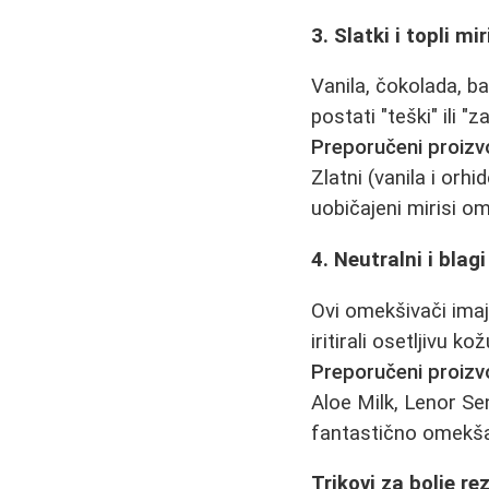
3. Slatki i topli mi
Vanila, čokolada, ba
postati "teški" ili "za
Preporučeni proizv
Zlatni (vanila i orh
uobičajeni mirisi om
4. Neutralni i blagi
Ovi omekšivači imaj
iritirali osetljivu ko
Preporučeni proizv
Aloe Milk, Lenor Sen
fantastično omekša
Trikovi za bolje re