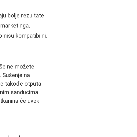
ju bolje rezultate
 marketinga,
 nisu kompatibilni.
više ne možete
. Sušenje na
je takođe otputa
renim sanducima
 tkanina će uvek