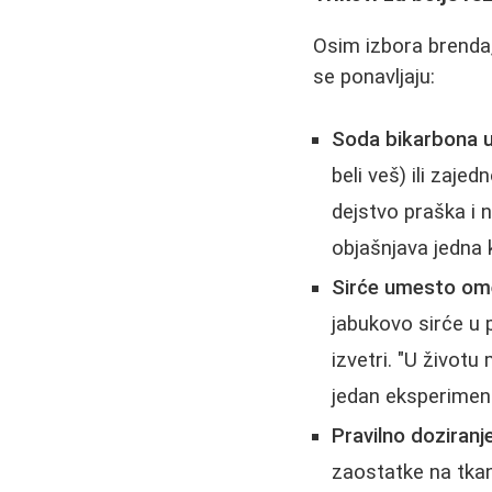
Osim izbora brenda,
se ponavljaju:
Soda bikarbona u
beli veš) ili zaj
dejstvo praška i n
objašnjava jedna 
Sirće umesto om
jabukovo sirće u 
izvetri. "U životu
jedan eksperimen
Pravilno doziranje
zaostatke na tkani