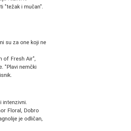
ti "težak i mučan".
ni su za one koji ne
h of Fresh Air",
. "Plavi nemčki
snik.
 intenzivni.
nor Floral, Dobro
nolije je odličan,