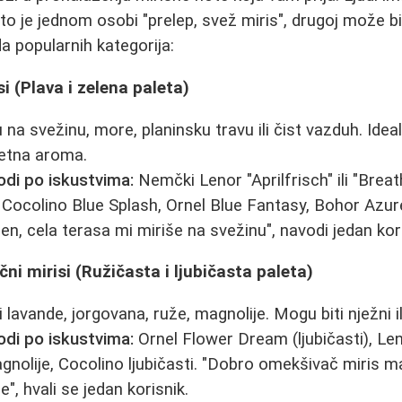
to je jednom osobi "prelep, svež miris", drugoj može bi
a popularnih kategorija:
isi (Plava i zelena paleta)
 na svežinu, more, planinsku travu ili čist vazduh. Ideal
vetna aroma.
odi po iskustvima:
Nemčki Lenor "Aprilfrisch" ili "Breat
 Cocolino Blue Splash, Ornel Blue Fantasy, Bohor Azure
n, cela terasa mi miriše na svežinu", navodi jedan kori
čni mirisi (Ružičasta i ljubičasta paleta)
 lavande, jorgovana, ruže, magnolije. Mogu biti nježni ili
odi po iskustvima:
Ornel Flower Dream (ljubičasti), Le
nolije, Cocolino ljubičasti. "Dobro omekšivač miris mag
e", hvali se jedan korisnik.