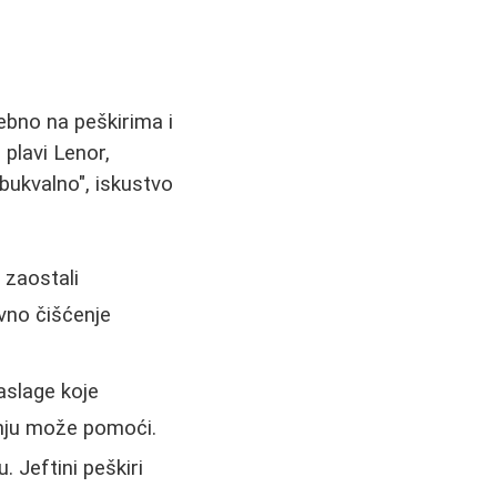
sebno na peškirima i
plavi Lenor,
bukvalno", iskustvo
 zaostali
vno čišćenje
aslage koje
anju može pomoći.
Jeftini peškiri