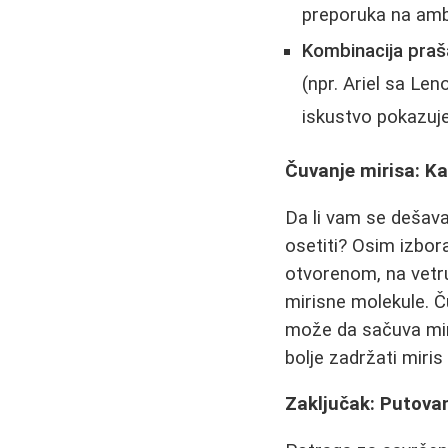
preporuka na amb
Kombinacija pra
(npr. Ariel sa Le
iskustvo pokazuje
Čuvanje mirisa: K
Da li vam se dešav
osetiti? Osim izbor
otvorenom, na vetru
mirisne molekule. 
može da sačuva miri
bolje zadržati miris 
Zaključak: Putovan