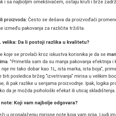
ak i sa najboljim omekšivačem, ostaju kruti i brže zadr
i proizvoda:
Često se dešava da proizvođači promene 
uje između pakovanja za različita tržišta.
velika: Da li postoji razlika u kvalitetu?
e koje se provlači kroz iskustva korisnika je da se
man
jima
. "Primetila sam da su manja pakovanja efektnija i k
 nije mi tako dobar kao 1L, ista marka, ista boja", prim
 biti posledica bržeg "izvetrivanja" mirisa u velikim b
 ili pak razlike u serijama proizvodnje. Ipak, logika p
ako da je možda psihološki efekat ili uticaj skladištenja.
 note: Koji vam najbolje odgovara?
eži u pronalaženju mirisne note koja vam prija. Ljudi ima