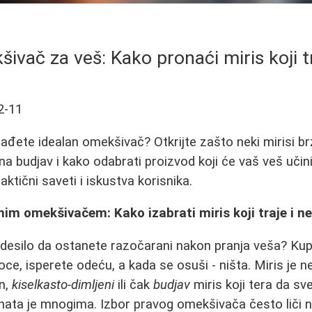
ivač za veš: Kako pronaći miris koji tr
2-11
nađete idealan omekšivač? Otkrijte zašto neki mirisi b
a budjav i kako odabrati proizvod koji će vaš veš učin
ktični saveti i iskustva korisnika.
im omekšivačem: Kako izabrati miris koji traje i ne
 desilo da ostanete razočarani nakon pranja veša? Ku
ce, isperete odeću, a kada se osuši - ništa. Miris je nes
an,
kiselkasto-dimljeni
ili čak
budjav
miris koji tera da sv
nata je mnogima. Izbor pravog omekšivača često liči na 