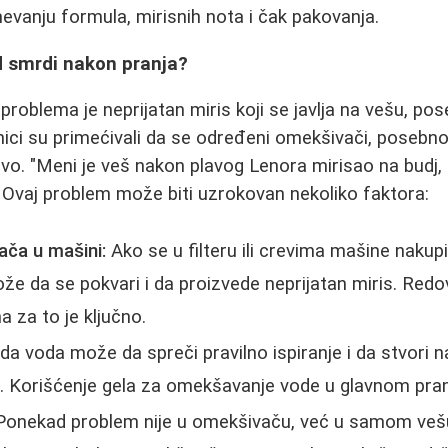
evanju formula, mirisnih nota i čak pakovanja.
 smrdi nakon pranja?
problema je neprijatan miris koji se javlja na vešu, po
ici su primećivali da se određeni omekšivači, posebno 
vo. "Meni je veš nakon plavog Lenora mirisao na budj, 
 Ovaj problem može biti uzrokovan nekoliko faktora:
ča u mašini:
Ako se u filteru ili crevima mašine nakupi
e da se pokvari i da proizvede neprijatan miris. Redo
 za to je ključno.
da voda može da spreči pravilno ispiranje i da stvori n
e. Korišćenje gela za omekšavanje vode u glavnom pr
onekad problem nije u omekšivaču, već u samom vešu. 