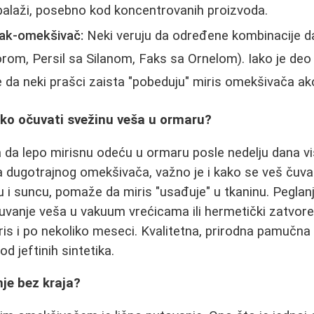
alaži, posebno kod koncentrovanih proizvoda.
šak-omekšivač:
Neki veruju da određene kombinacije da
norom, Persil sa Silanom, Faks sa Ornelom). Iako je deo
 da neki prašci zaista "pobeduju" miris omekšivača ako
ako očuvati svežinu veša u ormaru?
a da lepo mirisnu odeću u ormaru posle nedelju dana 
a dugotrajnog omekšivača, važno je i kako se veš čuva
 i suncu, pomaže da miris "usađuje" u tkaninu. Peglan
Čuvanje veša u vakuum vrećicama ili hermetički zatvo
s i po nekoliko meseci. Kvalitetna, prirodna pamučna
od jeftinih sintetika.
je bez kraja?