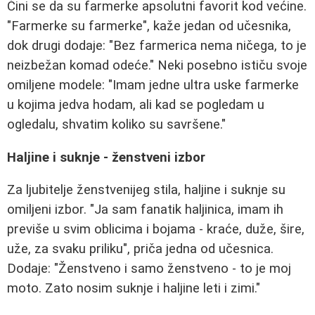
Čini se da su farmerke apsolutni favorit kod većine.
"Farmerke su farmerke", kaže jedan od učesnika,
dok drugi dodaje: "Bez farmerica nema ničega, to je
neizbežan komad odeće." Neki posebno ističu svoje
omiljene modele: "Imam jedne ultra uske farmerke
u kojima jedva hodam, ali kad se pogledam u
ogledalu, shvatim koliko su savršene."
Haljine i suknje - ženstveni izbor
Za ljubitelje ženstvenijeg stila, haljine i suknje su
omiljeni izbor. "Ja sam fanatik haljinica, imam ih
previše u svim oblicima i bojama - kraće, duže, šire,
uže, za svaku priliku", priča jedna od učesnica.
Dodaje: "Ženstveno i samo ženstveno - to je moj
moto. Zato nosim suknje i haljine leti i zimi."