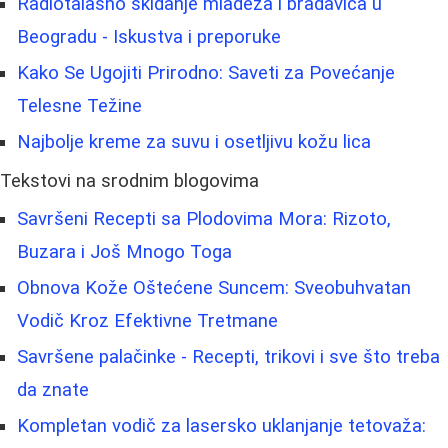
Radiotalasno skidanje mladeža i bradavica u
Beogradu - Iskustva i preporuke
Kako Se Ugojiti Prirodno: Saveti za Povećanje
Telesne Težine
Najbolje kreme za suvu i osetljivu kožu lica
Tekstovi na srodnim blogovima
Savršeni Recepti sa Plodovima Mora: Rizoto,
Buzara i Još Mnogo Toga
Obnova Kože Oštećene Suncem: Sveobuhvatan
Vodič Kroz Efektivne Tretmane
Savršene palačinke - Recepti, trikovi i sve što treba
da znate
Kompletan vodič za lasersko uklanjanje tetovaža: