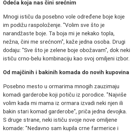
Odeća koja nas čini srećnim
Mnogi ističu da posebno vole određene boje koje
im podižu raspoloženje. "Volim sve što je
narandžaste boje. Ta boja mi je nekako topla,
nežna, čini me srećnom", kaže jedna osoba. Drugi
dodaju: "Sve što je zelene boje obožavam", dok neki
ističu crno-belu kombinaciju kao svoj omiljeni izbor.
Od majčinih i bakinih komada do novih kupovina
Posebno mesto u ormarima mnogih zauzimaju
komadi garderobe koji potiču iz porodice. "Najviše
volim kada mi mama iz ormara izvadi neki njen ili
bakin stari komad garderobe", priča jedna devojka.
S druge strane, neki ističu svoje nove omiljene
komade: "Nedavno sam kupila crne farmerice i