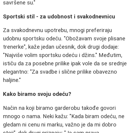
savršene su."
Sportski stil - za udobnost i svakodnevnicu
Za svakodnevnu upotrebu, mnogi preferiraju
udobnu sportsku odeću. "Obožavam svoje plisane
trenerke", kaže jedan učesnik, dok drugi dodaje:
"Najviše volim sportsku odeću i džins." Međutim,
ističu da za posebne prilike ipak vole da se srednje
elegantno: "Za svadbe i slične prilike obavezno
haljine."
Kako biramo svoju odeću?
Način na koji biramo garderobu takođe govori
mnogo o nama. Neki kažu: "Kada biram odeću, ne
gledam ni cenu ni marku, važno je da mi dobro
stoji", dok drugi priznaju: "Ja sam prava