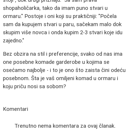
shopaholičarka, tako da imam puno stvari u
ormaru." Postoje i oni koji su praktičniji: "Počela
sam da kupujem stvari u paru, sačekam malo dok
skupim više novca i onda kupim 2-3 stvari koje idu
zajedno."
Bez obzira na stil i preferencije, svako od nas ima
one posebne komade garderobe u kojima se
osećamo najbolje - i to je ono što zaista čini odeću
posebnom. Šta je vaš omiljeni komad u ormaru i
koju priču nosi sa sobom?
Komentari
Trenutno nema komentara za ovaj članak.