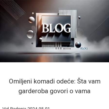
Omiljeni komadi odeće: Šta vam
garderoba govori o vama
Vid Radonja
2024-05-01