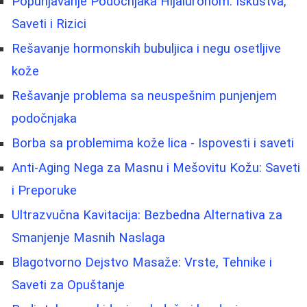
Popunjavanje Podočnjaka Hijaluronom: Iskustva,
Saveti i Rizici
Rešavanje hormonskih bubuljica i negu osetljive
kože
Rešavanje problema sa neuspešnim punjenjem
podočnjaka
Borba sa problemima kože lica - Ispovesti i saveti
Anti-Aging Nega za Masnu i Mešovitu Kožu: Saveti
i Preporuke
Ultrazvučna Kavitacija: Bezbedna Alternativa za
Smanjenje Masnih Naslaga
Blagotvorno Dejstvo Masaže: Vrste, Tehnike i
Saveti za Opuštanje