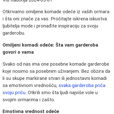
Otkrivamo omiljene komade odeće iz vaših ormara
i šta oni znače za vas. Pročitajte iskrena iskustva
ljubitelja mode i pronađite inspiraciju za svoju
garderobu.
Omiljeni komadi odeće: Šta vam garderoba
govori o vama
Svako od nas ima one posebne komade garderobe
koje nosimo sa posebnim uživanjem. Bez obzira da
li su skupe markirane stvari ili jednostavni komadi
sa emotivnom vrednošću,
svaka garderoba priča
svoju priču
. Otkrili smo šta ljudi najviše vole u
svojim ormarima i zašto.
Emotivna vrednost odeće