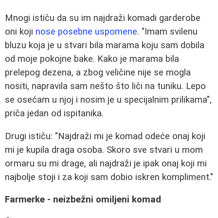
Mnogi ističu da su im najdraži komadi garderobe
oni koji
nose posebne uspomene
. "Imam svilenu
bluzu koja je u stvari bila marama koju sam dobila
od moje pokojne bake. Kako je marama bila
prelepog dezena, a zbog veličine nije se mogla
nositi, napravila sam nešto što liči na tuniku. Lepo
se osećam u njoj i nosim je u specijalnim prilikama",
priča jedan od ispitanika.
Drugi ističu: "Najdraži mi je komad odeće onaj koji
mi je kupila draga osoba. Skoro sve stvari u mom
ormaru su mi drage, ali najdraži je ipak onaj koji mi
najbolje stoji i za koji sam dobio iskren kompliment."
Farmerke - neizbežni omiljeni komad