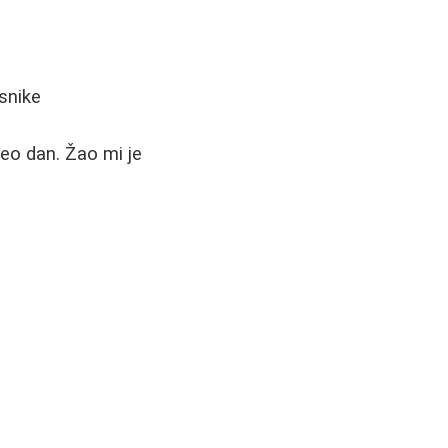
snike
ceo dan. Žao mi je