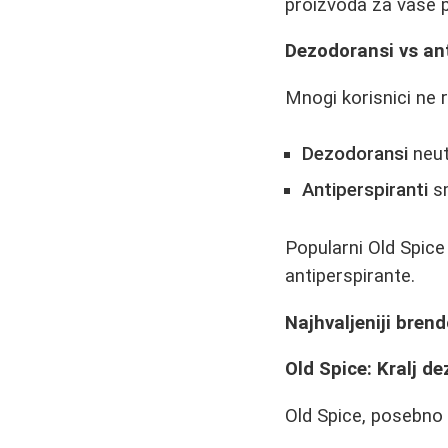
proizvoda za vaše 
Dezodoransi vs ant
Mnogi korisnici ne r
Dezodoransi
neut
Antiperspiranti
sm
Popularni Old Spice
antiperspirante.
Najhvaljeniji brend
Old Spice: Kralj d
Old Spice, posebno v