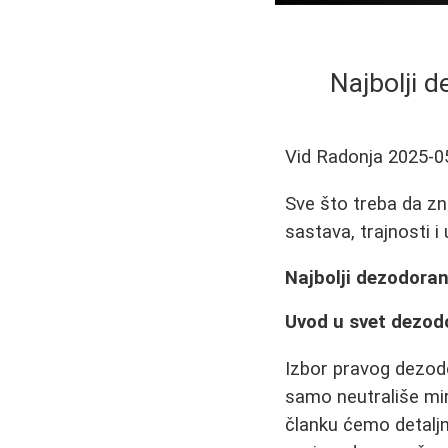
Najbolji d
Vid Radonja
2025-0
Sve što treba da zn
sastava, trajnosti i 
Najbolji dezodorans
Uvod u svet dezod
Izbor pravog dezodo
samo neutrališe miri
članku ćemo detaljno