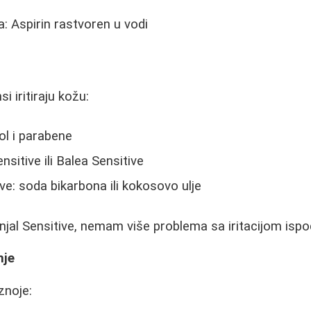
a: Aspirin rastvoren u vodi
 iritiraju kožu:
ol i parabene
nsitive ili Balea Sensitive
ve: soda bikarbona ili kokosovo ulje
njal Sensitive, nemam više problema sa iritacijom ispo
nje
znoje: