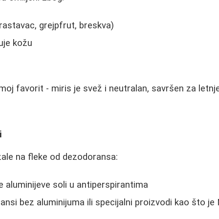
krastavac, grejpfrut, breskva)
uje kožu
oj favorit - miris je svež i neutralan, savršen za letnj
i
žale na fleke od dezodoransa:
 aluminijeve soli u antiperspirantima
nsi bez aluminijuma ili specijalni proizvodi kao što je