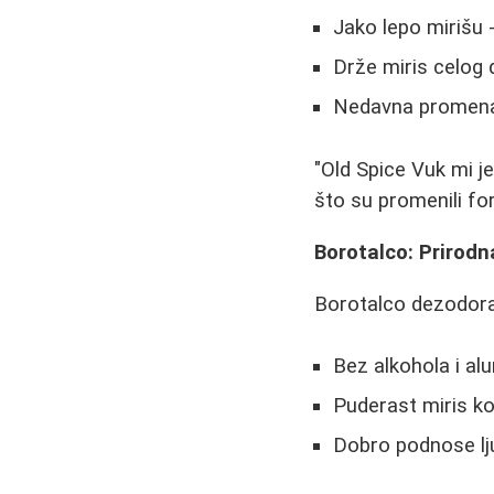
Jako lepo mirišu 
Drže miris celog
Nedavna promena 
"Old Spice Vuk mi je
što su promenili for
Borotalco: Prirodn
Borotalco dezodora
Bez alkohola i al
Puderast miris k
Dobro podnose lj