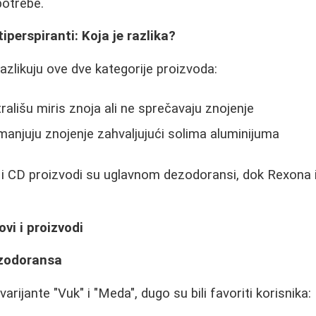
potrebe.
iperspiranti: Koja je razlika?
azlikuju ove dve kategorije proizvoda:
rališu miris znoja ali ne sprečavaju znojenje
anjuju znojenje zahvaljujući solima aluminijuma
 i CD proizvodi su uglavnom dezodoransi, dok Rexona i
ovi i proizvodi
ezodoransa
arijante "Vuk" i "Meda", dugo su bili favoriti korisnika: