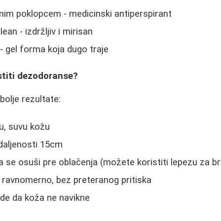
nim poklopcem - medicinski antiperspirant
an - izdržljiv i mirisan
- gel forma koja dugo traje
stiti dezodoranse?
bolje rezultate:
u, suvu kožu
udaljenosti 15cm
da se osuši pre oblačenja (možete koristiti lepezu za b
 ravnomerno, bez preteranog pritiska
ode da koža ne navikne