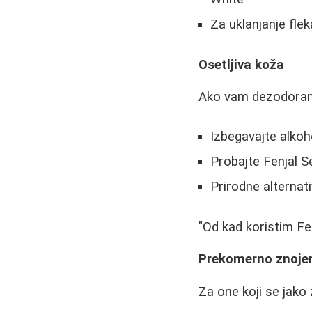
Za uklanjanje flek
Osetljiva koža
Ako vam dezodoransi
Izbegavajte alkoh
Probajte Fenjal Se
Prirodne alternati
"Od kad koristim Fe
Prekomerno znoje
Za one koji se jako 