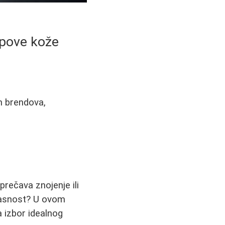
tipove kože
h brendova,
prečava znojenje ili
fikasnost? U ovom
a izbor idealnog