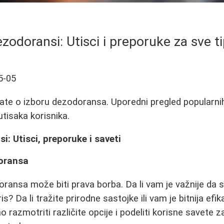
ezodoransi: Utisci i preporuke za sve 
5-05
ate o izboru dezodoransa. Uporedni pregled popularni
utisaka korisnika.
i: Utisci, preporuke i saveti
oransa
ransa može biti prava borba. Da li vam je važnije da s
s? Da li tražite prirodne sastojke ili vam je bitnija e
 razmotriti različite opcije i podeliti korisne savete z