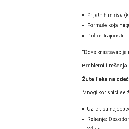
Prijatnih mirisa (
Formule koja neg
Dobre trajnosti
"Dove krastavac je m
Problemi i rešenja
Žute fleke na odeć
Mnogi korisnici se 
Uzrok su najčešće
Rešenje: Dezodora
White