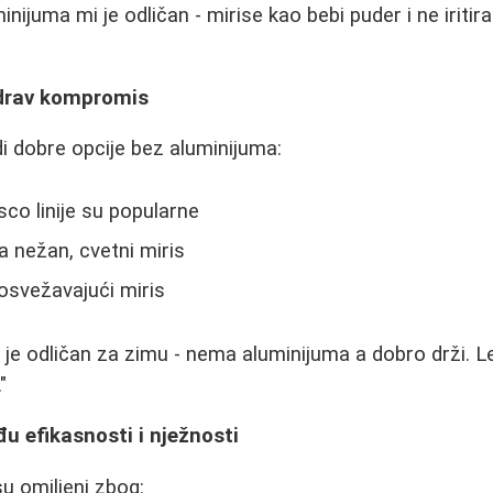
nijuma mi je odličan - mirise kao bebi puder i ne iritira
Zdrav kompromis
 dobre opcije bez aluminijuma:
co linije su popularne
a nežan, cvetni miris
osvežavajući miris
e odličan za zimu - nema aluminijuma a dobro drži. Let
"
u efikasnosti i nježnosti
u omiljeni zbog: