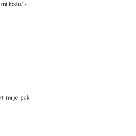
 mi kožu." -
i mi je ipak