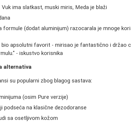
- Vuk ima slatkast, muski miris, Meda je blaži
 dana
formule (dodat aluminijum) razocarala je mnoge kori
 bio apsolutni favorit - mirisao je fantastično i držao 
mulu." - iskustvo korisnika
a alternativa
nsi su popularni zbog blagog sastava:
uminijuma (osim Pure verzije)
oji podseća na klasične dezodoranse
udi sa osetljivom kožom