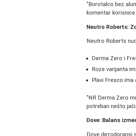
"Borotalco bez alumi
komentar korisnice
Neutro Roberts: 
Neutro Roberts nudi
Derma Zero i Fres
Roze varijanta im
Plavi Fresco ima 
"NR Derma Zero mi j
potreban nešto jači.
Dove: Balans izmeđ
Dove dezodoransi s