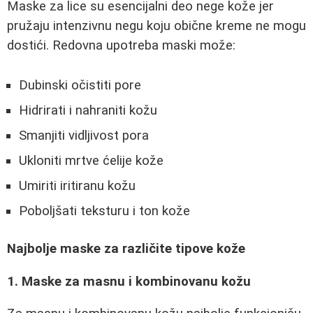
Maske za lice su esencijalni deo nege kože jer
pružaju intenzivnu negu koju obične kreme ne mogu
dostići. Redovna upotreba maski može:
Dubinski očistiti pore
Hidrirati i nahraniti kožu
Smanjiti vidljivost pora
Ukloniti mrtve ćelije kože
Umiriti iritiranu kožu
Poboljšati teksturu i ton kože
Najbolje maske za različite tipove kože
1. Maske za masnu i kombinovanu kožu