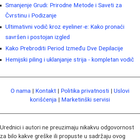
Smanjenje Grudi: Prirodne Metode i Saveti za
Čvrstinu i Podizanje
Ultimativni vodič kroz eyeliner-e: Kako pronaći
savršen i postojan izgled
Kako Prebroditi Period Između Dve Depilacije
Hemijski piling i uklanjanje strija - kompletan vodič
O nama
|
Kontakt
|
Politika privatnosti
|
Uslovi
korišćenja
|
Marketinški servisi
Urednici i autori ne preuzimaju nikakvu odgovornost
za bilo kakve greške ili propuste u sadržaju ovog