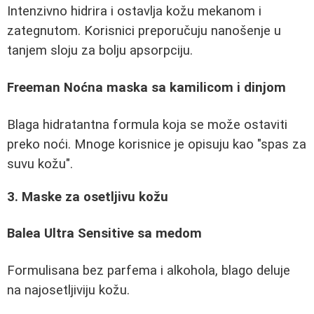
Intenzivno hidrira i ostavlja kožu mekanom i
zategnutom. Korisnici preporučuju nanošenje u
tanjem sloju za bolju apsorpciju.
Freeman Noćna maska sa kamilicom i dinjom
Blaga hidratantna formula koja se može ostaviti
preko noći. Mnoge korisnice je opisuju kao "spas za
suvu kožu".
3. Maske za osetljivu kožu
Balea Ultra Sensitive sa medom
Formulisana bez parfema i alkohola, blago deluje
na najosetljiviju kožu.