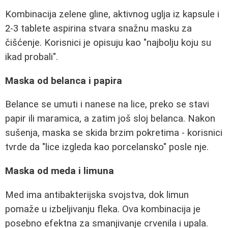
Kombinacija zelene gline, aktivnog uglja iz kapsule i
2-3 tablete aspirina stvara snažnu masku za
čišćenje. Korisnici je opisuju kao "najbolju koju su
ikad probali".
Maska od belanca i papira
Belance se umuti i nanese na lice, preko se stavi
papir ili maramica, a zatim još sloj belanca. Nakon
sušenja, maska se skida brzim pokretima - korisnici
tvrde da "lice izgleda kao porcelansko" posle nje.
Maska od meda i limuna
Med ima antibakterijska svojstva, dok limun
pomaže u izbeljivanju fleka. Ova kombinacija je
posebno efektna za smanjivanje crvenila i upala.