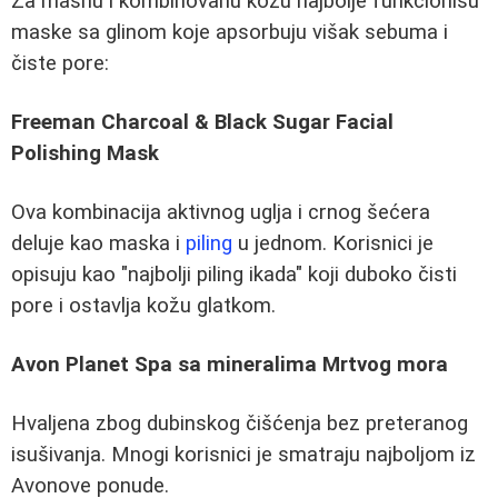
Za masnu i kombinovanu kožu najbolje funkcionišu
maske sa glinom koje apsorbuju višak sebuma i
čiste pore:
Freeman Charcoal & Black Sugar Facial
Polishing Mask
Ova kombinacija aktivnog uglja i crnog šećera
deluje kao maska i
piling
u jednom. Korisnici je
opisuju kao "najbolji piling ikada" koji duboko čisti
pore i ostavlja kožu glatkom.
Avon Planet Spa sa mineralima Mrtvog mora
Hvaljena zbog dubinskog čišćenja bez preteranog
isušivanja. Mnogi korisnici je smatraju najboljom iz
Avonove ponude.