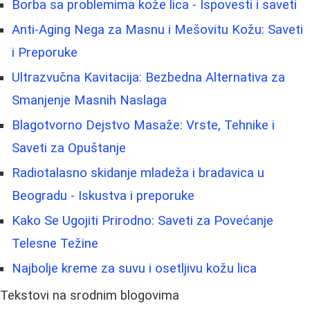
Borba sa problemima kože lica - Ispovesti i saveti
Anti-Aging Nega za Masnu i Mešovitu Kožu: Saveti
i Preporuke
Ultrazvučna Kavitacija: Bezbedna Alternativa za
Smanjenje Masnih Naslaga
Blagotvorno Dejstvo Masaže: Vrste, Tehnike i
Saveti za Opuštanje
Radiotalasno skidanje mladeža i bradavica u
Beogradu - Iskustva i preporuke
Kako Se Ugojiti Prirodno: Saveti za Povećanje
Telesne Težine
Najbolje kreme za suvu i osetljivu kožu lica
Tekstovi na srodnim blogovima