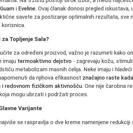
emama. Na tržištu postoji širok izbor, a među najčeš
a
Guam
i
Eveline
. Ovaj članak donosi pregled iskustava,
aktične savete za postizanje optimalnih rezultata, sve 
 korisnica.
i za Topljenje Sala?
učite za određeni proizvod, važno je razumeti kako on
e imaju
termoaktivno dejstvo
- zagrevaju kožu, stimuli
podstiču metabolizam masnih ćelija. Neke imaju i
hladeći
 napomenuti da njihova efikasnost
značajno raste kada
 i redovnom fizičkom aktivnošću
. One nije čarobna re
oja mogu ubrzati i podržati proces.
lavne Varijante
 najviše se raspravlja o dve kreme namenjene redukciji