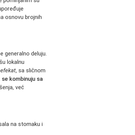
će pominjanim su
 upoređuje
na osnovu brojnih
e generalno deluju.
šu lokalnu
 efekat
, sa sličnom
 se kombinuju sa
šenja, već
 sala na stomaku i