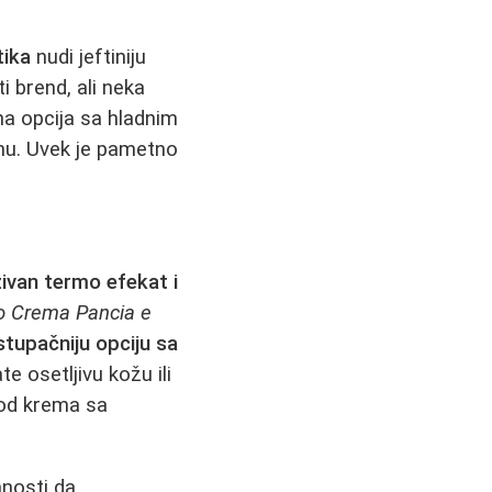
ika
nudi jeftiniju
i brend, ali neka
na opcija sa hladnim
menu. Uvek je pametno
zivan termo efekat i
o Crema Pancia e
stupačniju opciju sa
te osetljivu kožu ili
 od krema sa
nosti da