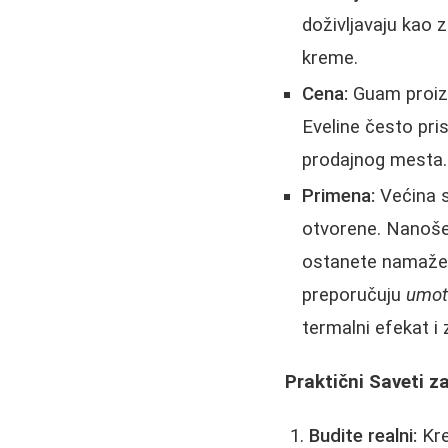
doživljavaju kao z
kreme.
Cena:
Guam proizv
Eveline često pri
prodajnog mesta.
Primena:
Većina s
otvorene. Nanoše
ostanete namažen
preporučuju
umota
termalni efekat i 
Praktični Saveti z
Budite realni:
Kre