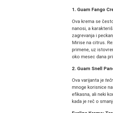
1. Guam Fango Cre
Ova krema se čest
nanosi, a karakteri
zagrevanja i peckan
Mirise na citrus. Re
primene, uz istovre
oko mesec dana pri
2. Guam Snell Panc
Ova varijanta je
teč
mnoge korisnice nav
efikasna, ali neki 
kada je reč o smanj