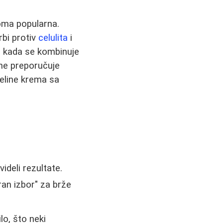
eoma popularna.
rbi protiv
celulita
i
o kada se kombinuje
ne preporučuje
eline krema sa
ideli rezultate.
an izbor" za brže
lo, što neki