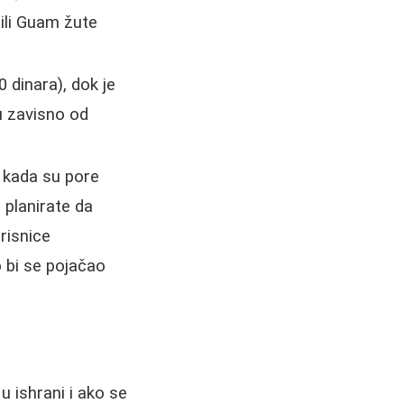
 ili Guam žute
 dinara), dok je
u zavisno od
, kada su pore
planirate da
risnice
 bi se pojačao
 ishrani i ako se