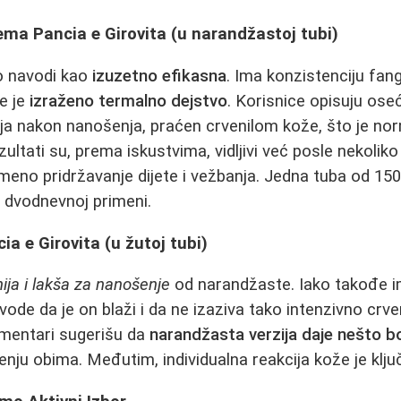
ma Pancia e Girovita (u narandžastoj tubi)
o navodi kao
izuzetno efikasna
. Ima konzistenciju fang
še je
izraženo termalno dejstvo
. Korisnice opisuju ose
ja nakon nanošenja, praćen crvenilom kože, što je nor
zultati su, prema iskustvima, vidljivi već posle nekolik
meno pridržavanje dijete i vežbanja. Jedna tuba od 15
 dvodnevnoj primeni.
ia e Girovita (u žutoj tubi)
nija i lakša za nanošenje
od narandžaste. Iako takođe i
ode da je on blaži i da ne izaziva tako intenzivno crve
komentari sugerišu da
narandžasta verzija daje nešto bo
enju obima. Međutim, individualna reakcija kože je klju