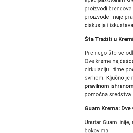
specijalizovanim kr
proizvodi brendov
proizvode i naje pr
diskusija i iskustava
Šta Tražiti u Krem
Pre nego što se odl
Ove kreme najčešć
cirkulaciju i time 
svrhom. Ključno je
pravilnom ishranom
pomoćna sredstva k
Guam Krema: Dve G
Unutar Guam linije,
bokovima: