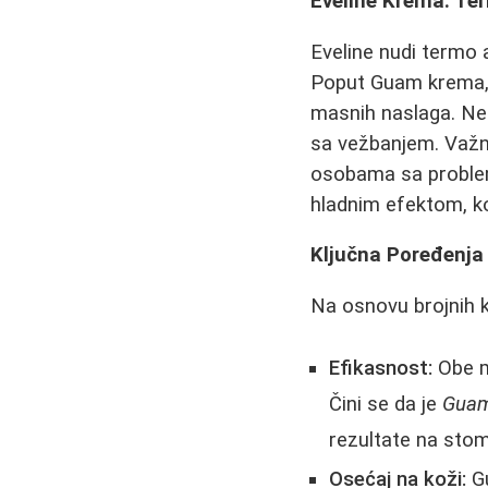
Eveline Krema: Ter
Eveline nudi termo 
Poput Guam krema, o
masnih naslaga. Nek
sa vežbanjem. Važn
osobama sa problem
hladnim efektom, koj
Ključna Poređenja 
Na osnovu brojnih k
Efikasnost:
Obe ma
Čini se da je
Guam
rezultate na sto
Osećaj na koži:
Gu