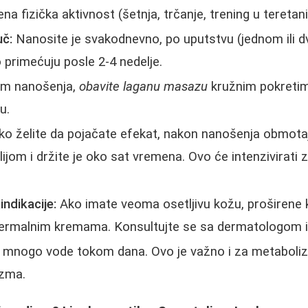
a fizička aktivnost (šetnja, trčanje, trening u teretani
uč:
Nanosite je svakodnevno, po uputstvu (jednom ili d
 primećuju posle 2-4 nedelje.
om nanošenja,
obavite laganu masazu
kružnim pokreti
u.
o želite da pojačate efekat, nakon nanošenja obmota
jom i držite je oko sat vremena. Ovo će intenzivirati z
indikacije:
Ako imate veoma osetljivu kožu, proširene ka
 termalnim kremama. Konsultujte se sa dermatologom 
e mnogo vode tokom dana. Ovo je važno i za metaboliz
izma.