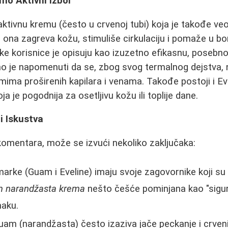
mo Aktivni Izbor
aktivnu kremu (često u crvenoj tubi) koja je takođe v
na zagreva kožu, stimuliše cirkulaciju i pomaže u bo
e korisnice je opisuju kao izuzetno efikasnu, posebn
o je napomenuti da se, zbog svog termalnog dejstva, 
ima proširenih kapilara i venama. Takođe postoji i Ev
a je pogodnija za osetljivu kožu ili toplije dane.
i Iskustva
omentara, može se izvući nekoliko zaključaka:
rke (Guam i Eveline) imaju svoje zagovornike koji su v
 narandžasta krema
nešto češće pominjana kao "sigur
maku.
am (narandžasta) često izaziva jače peckanje i crveni