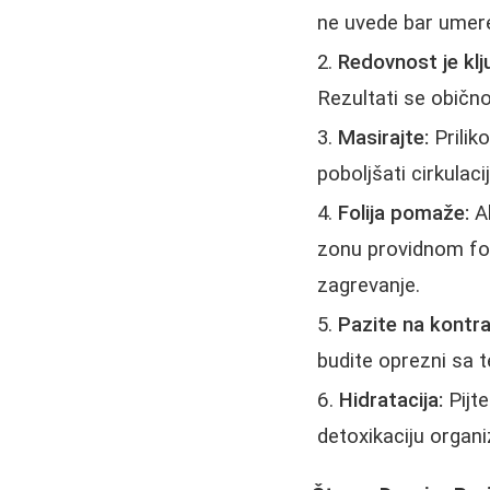
ne uvede bar umeren
Redovnost je klj
Rezultati se obično
Masirajte:
Prilik
poboljšati cirkulacij
Folija pomaže:
Ak
zonu providnom foli
zagrevanje.
Pazite na kontra
budite oprezni sa
Hidratacija:
Pijt
detoxikaciju organ