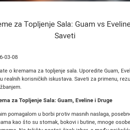
eme za Topljenje Sala: Guam vs Eveline 
Saveti
6-03-08
ate o kremama za topljenje sala. Uporedite Guam, Evel
 realnih korisničkih iskustava. Saveti za primenu, rezu
ežbanjem.
ema za Topljenje Sala: Guam, Eveline i Druge
snim pomagalom u borbi protiv masnih naslaga, posebn
ama kao što su stomak, bokovi i butine, mnoge osob