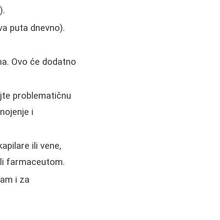
).
va puta dnevno).
ma. Ovo će dodatno
jte problematičnu
nojenje i
pilare ili vene,
ili farmaceutom.
am i za