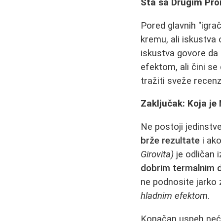
Šta sa Drugim Pro
Pored glavnih "igrač
kremu, ali iskustva 
iskustva govore da r
efektom, ali čini se
tražiti sveže recenz
Zaključak: Koja je
Ne postoji jedinstv
brže rezultate
i ak
Girovita)
je odličan i
dobrim termalnim 
ne podnosite jarko
hladnim efektom
.
Konačan uspeh neće