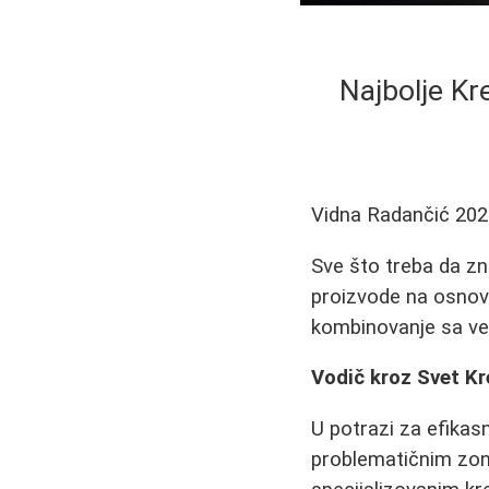
Najbolje Kr
Vidna Radančić
202
Sve što treba da zn
proizvode na osnovu
kombinovanje sa v
Vodič kroz Svet Kr
U potrazi za efika
problematičnim zon