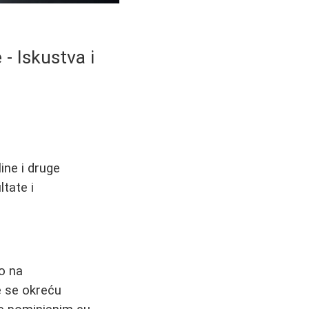
- Iskustva i
ine i druge
ltate i
o na
e se okreću