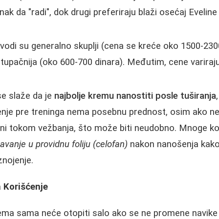
nak da "radi", dok drugi preferiraju blaži osećaj Eveline
odi su generalno skuplji (cena se kreće oko 1500-2300
stupačnija (oko 600-700 dinara). Međutim, cene variraj
e slaže da je
najbolje kremu nanostiti posle tuširanja
nje pre treninga nema posebnu prednost, osim ako ne 
i tokom vežbanja, što može biti neudobno. Mnoge ko
vanje u providnu foliju (celofan)
nakon nanošenja kako
znojenje.
a Korišćenje
ma sama neće otopiti salo ako se ne promene navike u