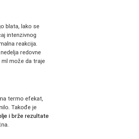
o blata, lako se
ćaj intenzivnog
malna reakcija.
o nedelja redovne
0 ml može da traje
ma termo efekat,
nilo. Takođe je
lje i brže rezultate
čna.