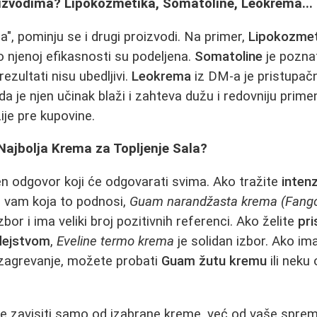
izvodima? Lipokozmetika, Somatoline, Leokrema...
a", pominju se i drugi proizvodi. Na primer,
Lipokozmet
o njenoj efikasnosti su podeljena.
Somatoline
je poznat
ezultati nisu ubedljivi.
Leokrema
iz DM-a je pristupač
 da je njen učinak blaži i zahteva dužu i redovniju pri
ije pre kupovine.
 Najbolja Krema za Topljenje Sala?
en odgovor koji će odgovarati svima. Ako tražite
inten
o vam koja to podnosi,
Guam narandžasta krema (Fang
zbor i ima veliki broj pozitivnih referenci. Ako želite
pri
dejstvom
,
Eveline termo krema
je solidan izbor. Ako ima
 zagrevanje, možete probati
Guam žutu kremu
ili neku
 zavisiti samo od izabrane kreme, već od vaše sprem