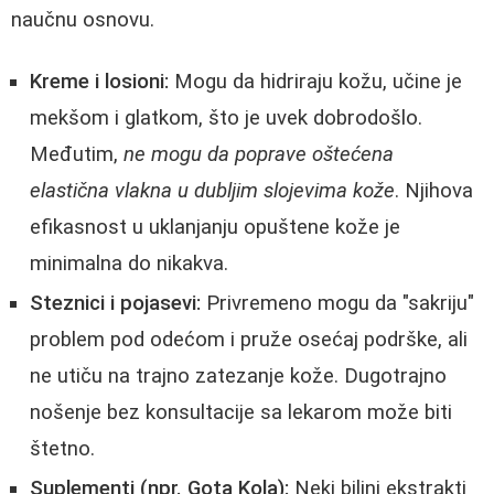
naučnu osnovu.
Kreme i losioni:
Mogu da hidriraju kožu, učine je
mekšom i glatkom, što je uvek dobrodošlo.
Međutim,
ne mogu da poprave oštećena
elastična vlakna u dubljim slojevima kože
. Njihova
efikasnost u uklanjanju opuštene kože je
minimalna do nikakva.
Steznici i pojasevi:
Privremeno mogu da "sakriju"
problem pod odećom i pruže osećaj podrške, ali
ne utiču na trajno zatezanje kože. Dugotrajno
nošenje bez konsultacije sa lekarom može biti
štetno.
Suplementi (npr. Gota Kola):
Neki biljni ekstrakti