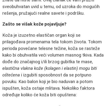
sveobuhvatan uvid u temu, od uzroka do mogućih
rešenja, pružajući realne savete i podršku.
Zašto se višak kože pojavljuje?
Koža je izuzetno elastičan organ koji se
prilagođava promenama tela tokom života. Tokom
perioda povećane telesne težine, koža se rasteže
kako bi obuhvatila veći volumen masnog tkiva. Kada
dođe do značajnog i/ili brzog gubitka te mase,
elastična vlakna kože (kolagen i elastin) mogu biti
oštećena
i izgubiti sposobnost da se potpuno
povuku. Kao balon koji je bio naduvan a potom
ispušten, koža ostaje mlitava. Nekoliko faktora
određuje koliko će koža biti opuštena: