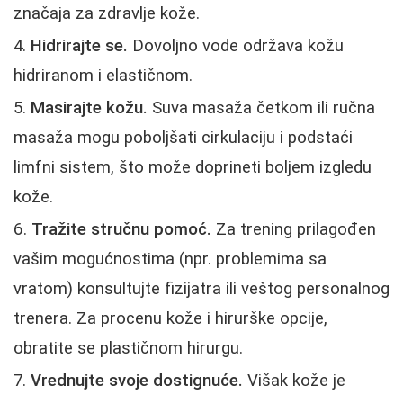
značaja za zdravlje kože.
Hidrirajte se.
Dovoljno vode održava kožu
hidriranom i elastičnom.
Masirajte kožu.
Suva masaža četkom ili ručna
masaža mogu poboljšati cirkulaciju i podstaći
limfni sistem, što može doprineti boljem izgledu
kože.
Tražite stručnu pomoć.
Za trening prilagođen
vašim mogućnostima (npr. problemima sa
vratom) konsultujte fizijatra ili veštog personalnog
trenera. Za procenu kože i hirurške opcije,
obratite se plastičnom hirurgu.
Vrednujte svoje dostignuće.
Višak kože je