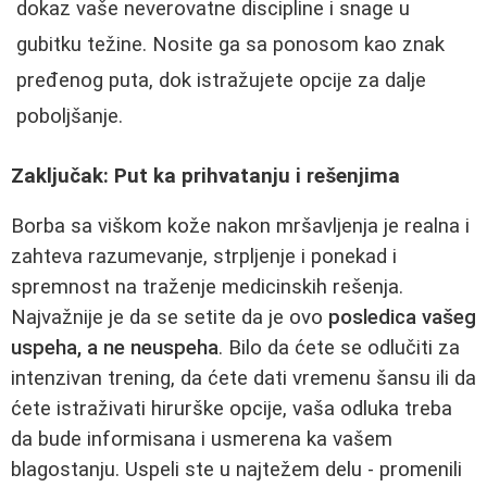
dokaz vaše neverovatne discipline i snage u
gubitku težine. Nosite ga sa ponosom kao znak
pređenog puta, dok istražujete opcije za dalje
poboljšanje.
Zaključak: Put ka prihvatanju i rešenjima
Borba sa viškom kože nakon mršavljenja je realna i
zahteva razumevanje, strpljenje i ponekad i
spremnost na traženje medicinskih rešenja.
Najvažnije je da se setite da je ovo
posledica vašeg
uspeha, a ne neuspeha
. Bilo da ćete se odlučiti za
intenzivan trening, da ćete dati vremenu šansu ili da
ćete istraživati hirurške opcije, vaša odluka treba
da bude informisana i usmerena ka vašem
blagostanju. Uspeli ste u najtežem delu - promenili