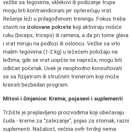
vežbe sa tegovima, sklekovi ili podizanje trupa
mogu biti kontraindicirani jer opterećuju vrat.
Rešenje leži u prilagođenom treningu. Fokus treba
staviti na
izolovane pokrete
koji aktiviraju mišiće
ruku (biceps, triceps) ili ramena, a da pri tome glava
i vrat miruju na podlozi ili osloncu. Vežbe sa vrlo
malim tegovima (1-2 kg) u ležećem položaju na
leđima, gde se vrat uopšte ne napreže, mogu biti
odličan početak. Uvek je neophodno konsultovati
se sa fizijatrom ili stručnim trenerom koji može
kreirati bezbedan program.
Mitovi i činjenice: Kreme, pojasevi i suplementi
Tržište je preplavljeno proizvodima koji obećavaju
čuda - kreme za "zatezanje", pojas za stomak, razni
suplementi. Nažalost, većina ovih tvrdnji nema