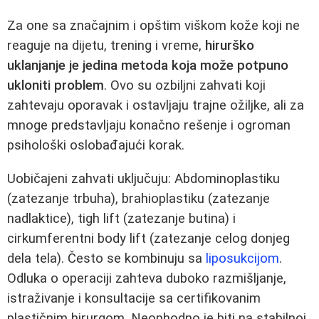
Za one sa značajnim i opštim viškom kože koji ne
reaguje na dijetu, trening i vreme,
hirurško
uklanjanje je jedina metoda koja može potpuno
ukloniti problem
. Ovo su ozbiljni zahvati koji
zahtevaju oporavak i ostavljaju trajne ožiljke, ali za
mnoge predstavljaju konačno rešenje i ogroman
psihološki oslobađajući korak.
Uobičajeni zahvati uključuju: Abdominoplastiku
(zatezanje trbuha), brahioplastiku (zatezanje
nadlaktice), tigh lift (zatezanje butina) i
cirkumferentni body lift (zatezanje celog donjeg
dela tela). Često se kombinuju sa
liposukcijom
.
Odluka o operaciji zahteva duboko razmišljanje,
istraživanje i konsultacije sa certifikovanim
plastičnim hirurgom. Neophodno je biti na stabilnoj