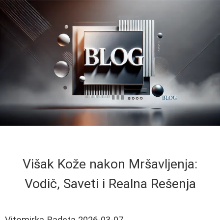
Višak Kože nakon Mršavljenja:
Vodič, Saveti i Realna Rešenja
Vitomirka Radeta
2026-03-07