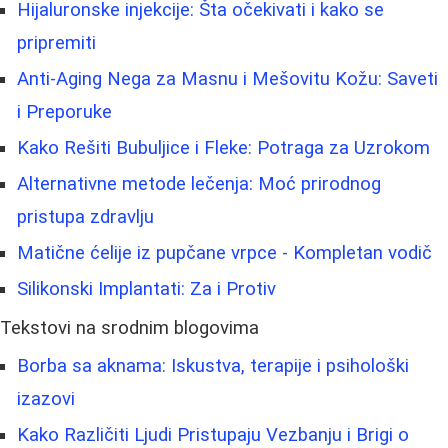
Hijaluronske injekcije: Šta očekivati i kako se
pripremiti
Anti-Aging Nega za Masnu i Mešovitu Kožu: Saveti
i Preporuke
Kako Rešiti Bubuljice i Fleke: Potraga za Uzrokom
Alternativne metode lečenja: Moć prirodnog
pristupa zdravlju
Matične ćelije iz pupčane vrpce - Kompletan vodič
Silikonski Implantati: Za i Protiv
Tekstovi na srodnim blogovima
Borba sa aknama: Iskustva, terapije i psihološki
izazovi
Kako Različiti Ljudi Pristupaju Vezbanju i Brigi o