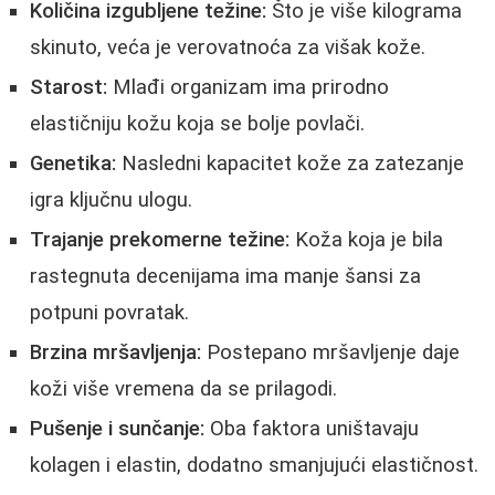
Količina izgubljene težine:
Što je više kilograma
skinuto, veća je verovatnoća za višak kože.
Starost:
Mlađi organizam ima prirodno
elastičniju kožu koja se bolje povlači.
Genetika:
Nasledni kapacitet kože za zatezanje
igra ključnu ulogu.
Trajanje prekomerne težine:
Koža koja je bila
rastegnuta decenijama ima manje šansi za
potpuni povratak.
Brzina mršavljenja:
Postepano mršavljenje daje
koži više vremena da se prilagodi.
Pušenje i sunčanje:
Oba faktora uništavaju
kolagen i elastin, dodatno smanjujući elastičnost.