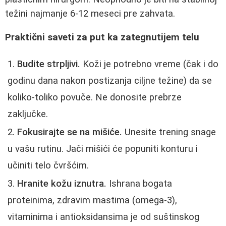
težini najmanje 6-12 meseci pre zahvata.
Praktični saveti za put ka zategnutijem telu
Budite strpljivi.
Koži je potrebno vreme (čak i do
godinu dana nakon postizanja ciljne težine) da se
koliko-toliko povuče. Ne donosite prebrze
zaključke.
Fokusirajte se na mišiće.
Unesite trening snage
u vašu rutinu. Jači mišići će popuniti konturu i
učiniti telo čvršćim.
Hranite kožu iznutra.
Ishrana bogata
proteinima, zdravim mastima (omega-3),
vitaminima i antioksidansima je od suštinskog