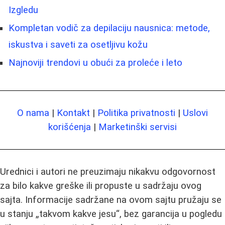
Izgledu
Kompletan vodič za depilaciju nausnica: metode,
iskustva i saveti za osetljivu kožu
Najnoviji trendovi u obući za proleće i leto
O nama
|
Kontakt
|
Politika privatnosti
|
Uslovi
korišćenja
|
Marketinški servisi
Urednici i autori ne preuzimaju nikakvu odgovornost
za bilo kakve greške ili propuste u sadržaju ovog
sajta. Informacije sadržane na ovom sajtu pružaju se
u stanju „takvom kakve jesu“, bez garancija u pogledu