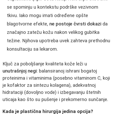
se spominju u kontekstu podrške vezivnom
tkivu. Iako mogu imati određene opšte
blagotvorne efekte,
ne postoje čvrsti dokazi
da
značajno zatežu kožu nakon velikog gubitka
težine. Njihova upotreba uvek zahteva prethodnu
konsultaciju sa lekarom.
Ključ za poboljšanje kvaliteta kože leži u
unutrašnjoj negi
: balansiranoj ishrani bogatoj
proteinima i vitaminima (posebno vitaminom C, koji
je kofaktor za sintezu kolagena), adekvatnoj
hidrataciji (dovoljno vode) i izbegavanju štetnih
uticaja kao što su pušenje i prekomerno sunčanje.
Kada je plastična hirurgija jedina opcija?