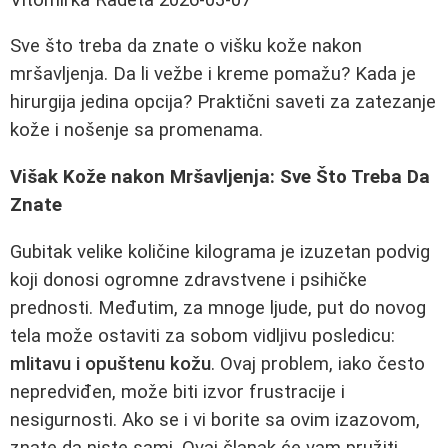
Sve što treba da znate o višku kože nakon
mršavljenja. Da li vežbe i kreme pomažu? Kada je
hirurgija jedina opcija? Praktični saveti za zatezanje
kože i nošenje sa promenama.
Višak Kože nakon Mršavljenja: Sve Što Treba Da
Znate
Gubitak velike količine kilograma je izuzetan podvig
koji donosi ogromne zdravstvene i psihičke
prednosti. Međutim, za mnoge ljude, put do novog
tela može ostaviti za sobom vidljivu posledicu:
mlitavu i opuštenu kožu
. Ovaj problem, iako često
nepredviđen, može biti izvor frustracije i
nesigurnosti. Ako se i vi borite sa ovim izazovom,
znate da niste sami. Ovaj članak će vam pružiti