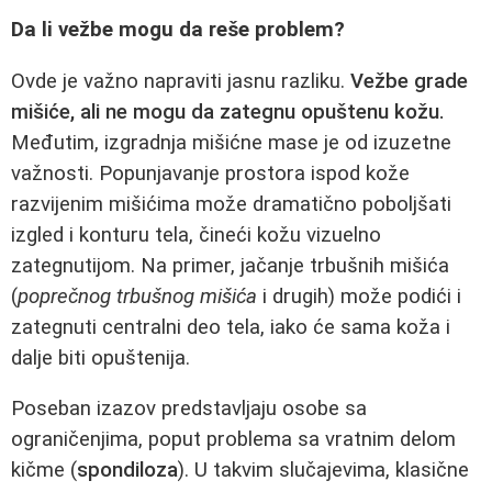
Da li vežbe mogu da reše problem?
Ovde je važno napraviti jasnu razliku.
Vežbe grade
mišiće, ali ne mogu da zategnu opuštenu kožu.
Međutim, izgradnja mišićne mase je od izuzetne
važnosti. Popunjavanje prostora ispod kože
razvijenim mišićima može dramatično poboljšati
izgled i konturu tela, čineći kožu vizuelno
zategnutijom. Na primer, jačanje trbušnih mišića
(
poprečnog trbušnog mišića
i drugih) može podići i
zategnuti centralni deo tela, iako će sama koža i
dalje biti opuštenija.
Poseban izazov predstavljaju osobe sa
ograničenjima, poput problema sa vratnim delom
kičme (
spondiloza
). U takvim slučajevima, klasične