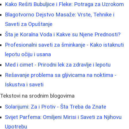
Kako Rešiti Bubuljice i Fleke: Potraga za Uzrokom
Blagotvorno Dejstvo Masaže: Vrste, Tehnike i
Saveti za Opuštanje
Šta je Koralna Voda i Kakve su Njene Prednosti?
Profesionalni saveti za šminkanje - Kako istaknuti
lepotu očiju i usana
Med i cimet - Prirodni lek za zdravlje i lepotu
Rešavanje problema sa gljivicama na noktima -
Iskustva i saveti
Tekstovi na srodnim blogovima
Solarijumi: Za i Protiv - Šta Treba da Znate
Svijet Parfema: Omiljeni Mirisi i Saveti za Njihovu
Upotrebu