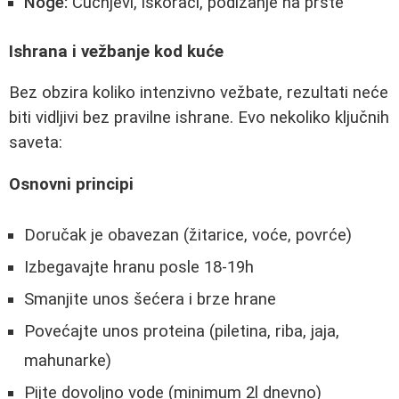
Noge:
Čučnjevi, iskoraci, podizanje na prste
Ishrana i vežbanje kod kuće
Bez obzira koliko intenzivno vežbate, rezultati neće
biti vidljivi bez pravilne ishrane. Evo nekoliko ključnih
saveta:
Osnovni principi
Doručak je obavezan (žitarice, voće, povrće)
Izbegavajte hranu posle 18-19h
Smanjite unos šećera i brze hrane
Povećajte unos proteina (piletina, riba, jaja,
mahunarke)
Pijte dovoljno vode (minimum 2l dnevno)