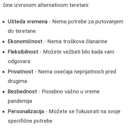
čine izvrsnom alternativom teretani:
Ušteda vremena
- Nema potrebe za putovanjem
do teretane
Ekonomičnost
- Nema troškova članarine
Fleksibilnost
- Možete vežbati bilo kada vam
odgovara
Privatnost
- Nema osećaja neprijatnosti pred
drugima
Bezbednost
- Posebno važno u vreme
pandemija
Personalizacija
- Možete se fokusirati na svoje
specifične potrebe