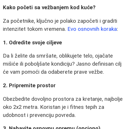
Kako početi sa vežbanjem kod kuće?
Za početnike, ključno je polako započeti i graditi
intenzitet tokom vremena.
Evo osnovnih koraka
:
1. Odredite svoje ciljeve
Da li želite da smršate, oblikujete telo, ojačate
mišiće ili poboljšate kondiciju? Jasno definisan cilj
će vam pomoći da odaberete prave vežbe.
2. Pripremite prostor
Obezbedite dovoljno prostora za kretanje, najbolje
oko 2x2 metra. Koristan je i fitnes tepih za
udobnost i prevenciju povreda.
3. Nabavite osnovnu opremu (opciono)