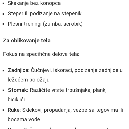
Skakanje bez konopca
Steper ili podizanje na stepenik
Plesni treningi (zumba, aerobik)
Za oblikovanje tela
Fokus na specifične delove tela:
Zadnjica:
Čučnjevi, iskoraci, podizanje zadnjice u
ležećem položaju
Stomak:
Različite vrste trbušnjaka, plank,
biciklići
Ruke:
Sklekovi, propadanja, vežbe sa tegovima ili
bocama vode