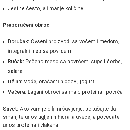
Jestite često, ali manje količine
Preporučeni obroci
Doručak:
Ovseni proizvodi sa voćem i medom,
integralni hleb sa povrćem
Ručak:
Pečeno meso sa povrćem, supe i čorbe,
salate
Užina:
Voće, orašasti plodovi, jogurt
Večera:
Lagani obroci sa malo proteina i povrća
Savet:
Ako vam je cilj mršavljenje, pokušajte da
smanjite unos ugljenih hidrata uveče, a povećate
unos proteina i vlakana.