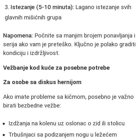
Istezanje (5-10 minuta):
Lagano istezanje svih
glavnih mišićnih grupa
Napomena:
Počnite sa manjim brojem ponavljanja i
serija ako vam je preteško. Ključno je polako graditi
kondiciju i izdržljivost.
Vežbanje kod kuće za posebne potrebe
Za osobe sa diskus hernijom
Ako imate probleme sa kičmom, posebno je važno
birati bezbedne vežbe:
Izdžanja na kolenu uz oslonac o zid ili stolicu
Trbušnjaci sa podizanjem nogu u ležećem