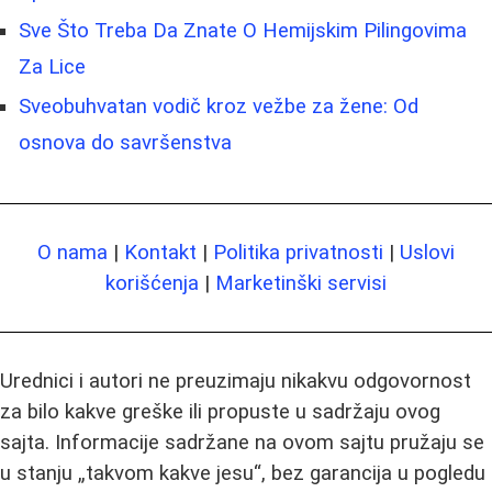
Sve Što Treba Da Znate O Hemijskim Pilingovima
Za Lice
Sveobuhvatan vodič kroz vežbe za žene: Od
osnova do savršenstva
O nama
|
Kontakt
|
Politika privatnosti
|
Uslovi
korišćenja
|
Marketinški servisi
Urednici i autori ne preuzimaju nikakvu odgovornost
za bilo kakve greške ili propuste u sadržaju ovog
sajta. Informacije sadržane na ovom sajtu pružaju se
u stanju „takvom kakve jesu“, bez garancija u pogledu