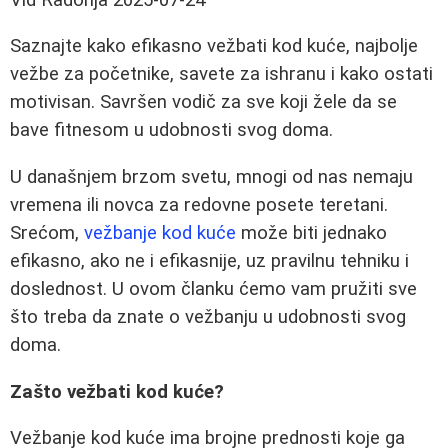
Saznajte kako efikasno vežbati kod kuće, najbolje
vežbe za početnike, savete za ishranu i kako ostati
motivisan. Savršen vodič za sve koji žele da se
bave fitnesom u udobnosti svog doma.
U današnjem brzom svetu, mnogi od nas nemaju
vremena ili novca za redovne posete teretani.
Srećom,
vežbanje kod kuće
može biti jednako
efikasno, ako ne i efikasnije, uz pravilnu tehniku i
doslednost. U ovom članku ćemo vam pružiti sve
što treba da znate o vežbanju u udobnosti svog
doma.
Zašto vežbati kod kuće?
Vežbanje kod kuće ima brojne prednosti koje ga