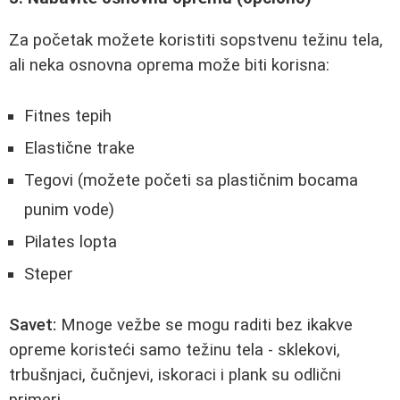
Za početak možete koristiti sopstvenu težinu tela,
ali neka osnovna oprema može biti korisna:
Fitnes tepih
Elastične trake
Tegovi (možete početi sa plastičnim bocama
punim vode)
Pilates lopta
Steper
Savet:
Mnoge vežbe se mogu raditi bez ikakve
opreme koristeći samo težinu tela - sklekovi,
trbušnjaci, čučnjevi, iskoraci i plank su odlični