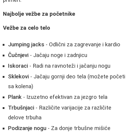
primeri.
Najbolje vežbe za početnike
Vežbe za celo telo
Jumping jacks
- Odlični za zagrevanje i kardio
Čučnjevi
- Jačaju noge i zadnjicu
Iskoraci
- Radi na ravnoteži i jačanju nogu
Sklekovi
- Jačaju gornji deo tela (možete početi
sa kolena)
Plank
- Izuzetno efektivan za jezgro tela
Trbušnjaci
- Različite varijacije za različite
delove trbuha
Podizanje nogu
- Za donje trbušne mišiće