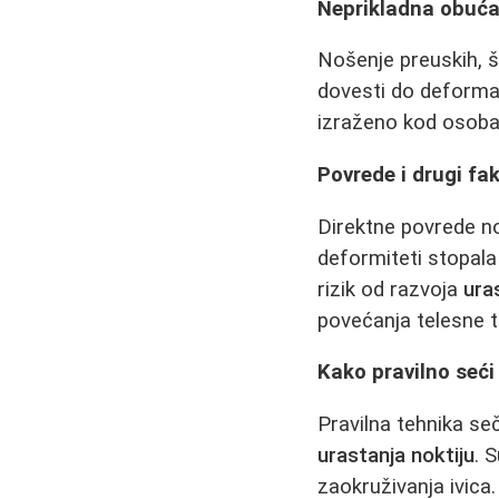
Neprikladna obuć
Nošenje preuskih, ši
dovesti do deformac
izraženo kod osoba 
Povrede i drugi fak
Direktne povrede nok
deformiteti stopal
rizik od razvoja
uras
povećanja telesne t
Kako pravilno seći
Pravilna tehnika seč
urastanja noktiju
. 
zaokruživanja ivica