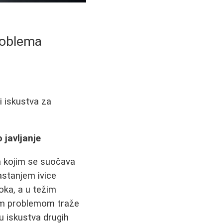
roblema
 i iskustva za
 javljanje
sa kojim se suočava
rastanjem ivice
oka, a u težim
vim problemom traže
u iskustva drugih