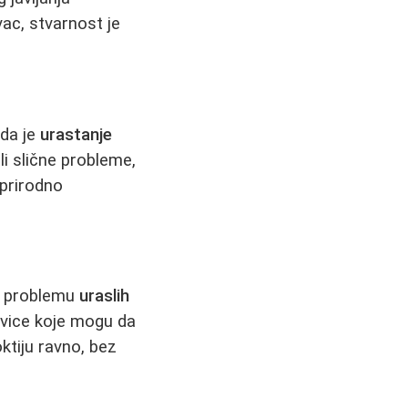
vac, stvarnost je
 da je
urastanje
ali slične probleme,
 prirodno
si problemu
uraslih
 ivice koje mogu da
ktiju ravno, bez