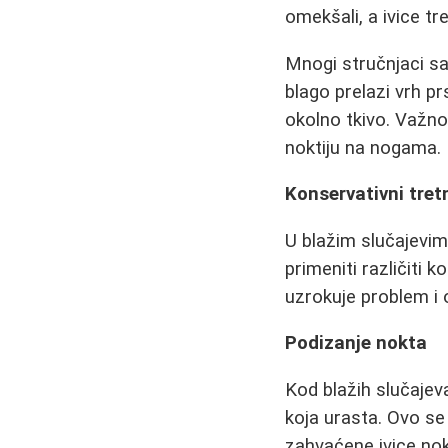
omekšali, a ivice tr
Mnogi stručnjaci sa
blago prelazi vrh p
okolno tkivo. Važno 
noktiju na nogama.
Konservativni tre
U blažim slučajevi
primeniti različiti 
uzrokuje problem i 
Podizanje nokta
Kod blažih slučaje
koja urasta. Ovo se 
zahvaćene ivice no