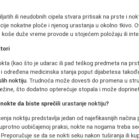
a
ljatih ili neudobnih cipela stvara pritisak na prste i n
ije nokatne ploče i njenog urastanja u okolno tkivo. 
koše duže vreme provode u stojećem položaju ili inte
tori
ta (kao što je udarac ili pad teškog predmeta na prst), 
a i određena medicinska stanja poput dijabetesa tako
lih noktiju
. Trudnoća može dovesti do promena u strukt
ežine, što dodatno opterećuje stopala i može doprinet
 nokte da biste sprečili
urastanje noktiju
?
enja noktiju predstavlja jedan od najefikasnijih načina 
Suprotno uobičajenoj praksi, nokte na nogama treba se
. Preporučuje se da se nokti seku nakon tuširanja ili k