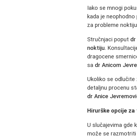
Iako se mnogi pok
kada je neophodno p
za probleme noktiju
Stručnjaci poput
dr
noktiju
. Konsultaci
dragocene smernice 
sa
dr Anicom Jevr
Ukoliko se odlučit
detaljnu procenu sta
dr Anice Jevremovi
Hirurške opcije za
U slučajevima gde ko
može se razmotriti h