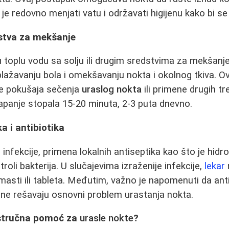
o je redovno menjati vatu i održavati higijenu kako bi se 
dstva za mekšanje
u toplu vodu sa solju ili drugim sredstvima za mekšan
lažavanju bola i omekšavanju nokta i okolnog tkiva. O
e pokušaja sečenja
uraslog nokta
ili primene drugih t
panje stopala 15-20 minuta, 2-3 puta dnevno.
a i antibiotika
infekcije, primena lokalnih antiseptika kao što je hidro
oli bakterija. U slučajevima izraženije infekcije,
lekar
 masti ili tableta. Međutim, važno je napomenuti da ant
 a ne rešavaju osnovni problem urastanja nokta.
 stručna pomoć za
urasle nokte
?