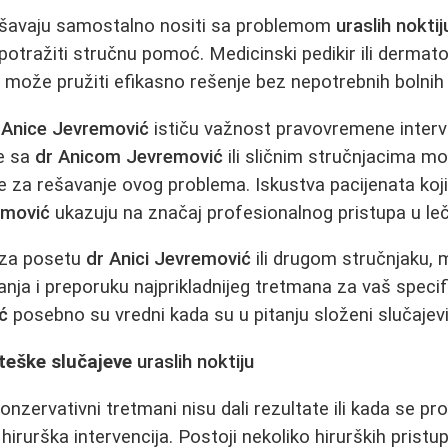
ušavaju samostalno nositi sa problemom
uraslih noktij
otražiti stručnu pomoć. Medicinski pedikir ili dermato
 može pružiti efikasno rešenje bez nepotrebnih bolnih
 Anice Jevremović
ističu važnost pravovremene interv
je sa
dr Anicom Jevremović
ili sličnim stručnjacima mo
za rešavanje ovog problema. Iskustva pacijenata koji
emović
ukazuju na značaj profesionalnog pristupa u le
e za posetu
dr Anici Jevremović
ili drugom stručnjaku, 
nja i preporuku najprikladnijeg tretmana za vaš specifi
ć
posebno su vredni kada su u pitanju složeni slučajev
 teške slučajeve
uraslih noktiju
nzervativni tretmani nisu dali rezultate ili kada se pr
irurška intervencija. Postoji nekoliko hirurških pristu