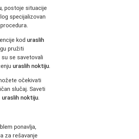
u
, postoje situacije
log specijalizovan
 procedura.
encije kod
uraslih
gu pružiti
 su se savetovali
čenju
uraslih noktiju
.
možete očekivati
čan slučaj. Saveti
i
uraslih noktiju
.
oblem ponavlja,
pa za rešavanje