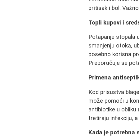
pritisak i bol. Važn
Topli kupovi i sre
Potapanje stopala 
smanjenju otoka, ub
posebno korisna pr
Preporučuje se pota
Primena antiseptik
Kod prisustva blage 
može pomoći u kontr
antibiotike u obliku
tretiraju infekciju,
Kada je potrebna