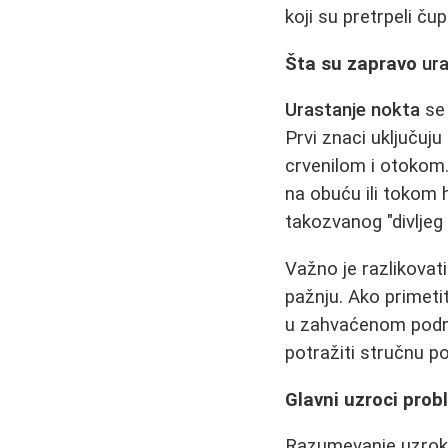
koji su pretrpeli ču
Šta su zapravo
ura
Urastanje nokta
se 
Prvi znaci uključuju
crvenilom i otokom.
na obuću ili tokom 
takozvanog "divljeg 
Važno je razlikovat
pažnju. Ako primetit
u zahvaćenom područ
potražiti stručnu 
Glavni uzroci pro
Razumevanje uzro