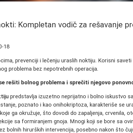
 nokti: Kompletan vodič za rešavanje p
0-18
ima, prevenciji i lečenju uraslih noktiju. Korisni saveti
nog problema bez nepotrebnih operacija.
se rešiti bolnog problema i sprečiti njegovo ponovno
tiju
predstavlja izuzetno neprijatno i bolno iskustvo 
vaj stanje, poznato i kao onihokriptoza, karakteriše se u
oje ga okružuje, što dovodi do zapaljenja, crvenila, ot
fekcije sa formiranjem gnoja. Mnogi koji se bore sa o
ez bolnih hirurških intervencija, posebno nakon što čuj