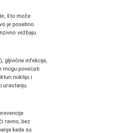
okte, što može
Ovo je posebno
nzivno vežbaju.
gljivične infekcije,
đe mogu povećati
uri noktiju i
i urastanju.
prevencije
ći ravno, bez
upanja kada su