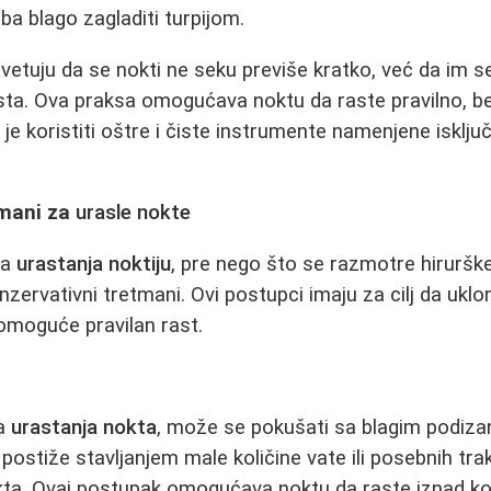
eba blago zagladiti turpijom.
vetuju da se nokti ne seku previše kratko, već da im s
rsta. Ova praksa omogućava noktu da raste pravilno, be
je koristiti oštre i čiste instrumente namenjene isklju
tmani za
urasle nokte
ma
urastanja noktiju
, pre nego što se razmotre hiruršk
konzervativni tretmani. Ovi postupci imaju za cilj da ukl
omoguće pravilan rast.
va
urastanja nokta
, može se pokušati sa blagim podiza
postiže stavljanjem male količine vate ili posebnih tra
kta. Ovaj postupak omogućava noktu da raste iznad ko