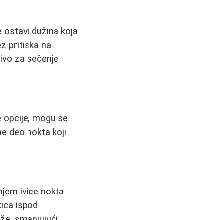
e ostavi dužina koja
z pritiska na
čivo za sečenje
e opcije, mogu se
one deo nokta koji
njem ivice nokta
kica ispod
že, smanjujući