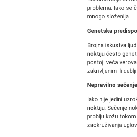
problema. Iako se č
mnogo složenija.
Genetska predispo
Brojna iskustva lju
noktiju
često genetsk
postoji veća verova
zakrivljenim ili deb
Nepravilno sečenje
Iako nije jedini uz
noktiju
. Sečenje nok
probiju kožu tokom 
zaokruživanja uglov