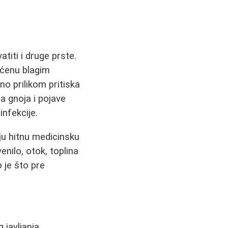
iti i druge prste.
raćenu blagim
no prilikom pritiska
a gnoja i pojave
infekcije.
ju hitnu medicinsku
enilo, otok, toplina
 je što pre
 javljanja