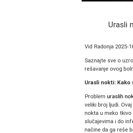
Urasli
Vid Radonja
2025-1
Saznajte sve o uzroc
rešavanje ovog bol
Urasli nokti: Kako 
Problem
uraslih nok
veliki broj ljudi. O
nokta u meko tkivo k
slučajevima i do in
načine da ga reše b