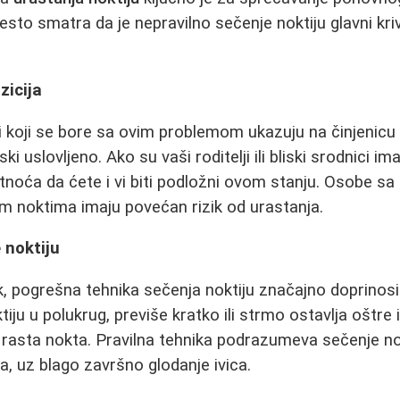
esto smatra da je nepravilno sečenje noktiju glavni kri
zicija
di koji se bore sa ovim problemom ukazuju na činjenicu
i uslovljeno. Ako su vaši roditelji ili bliski srodnici im
tnoća da ćete i vi biti podložni ovom stanju. Osobe sa
ljim noktima imaju povećan rizik od urastanja.
 noktiju
rok, pogrešna tehnika sečenja noktiju značajno doprino
tiju u polukrug, previše kratko ili strmo ostavlja oštre
rasta nokta. Pravilna tehnika podrazumeva sečenje no
a, uz blago završno glodanje ivica.