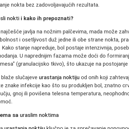
panje nokta bez zadovoljavajućih rezultata.
sli nokti
i kako ih prepoznati?
najčešće javlja na nožnim palčevima, mada može zahvat
 bolnost i osetljivost duž jedne ili obe strane nokta, p
 Kako stanje napreduje, bol postaje intenzivnija, poseb
hodanja. U naprednijim fazama može doći do formiranj
mesa" (granulacijsko tkivo), što ukazuje na postojanje 
i blaže slučajeve
urastanja noktiju
od onih koji zahteva
e znake infekcije kao što su produkljen bol, znatno crv
ju, gnoj ili povišena telesna temperatura, neophodno
pomoć.
blema sa
uraslim noktima
ka
urastanja noktiju
ključno je za sprečavanje ponovnog