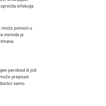
sprečila infekcija.
je može pomoći u
va metoda je
retmana.
gen peroksid ili jod
može prepisati
ibiotici samo