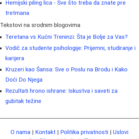
Hemijski piling lica - Sve što treba da znate pre
tretmana
Tekstovi na srodnim blogovima
Teretana vs Kućni Treninzi: Šta je Bolje za Vas?
Vodič za studente psihologije: Prijemni, studiranje i
karijera
Kruzeri kao Šansa: Sve o Poslu na Brodu i Kako
Doći Do Njega
Rezultati hrono ishrane: Iskustva i saveti za
gubitak težine
O nama
|
Kontakt
|
Politika privatnosti
|
Uslovi