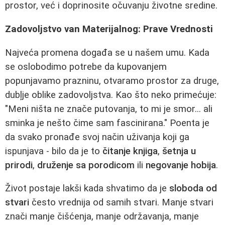
prostor, već i doprinosite očuvanju životne sredine.
Zadovoljstvo van Materijalnog: Prave Vrednosti
Najveća promena događa se u našem umu. Kada
se oslobodimo potrebe da kupovanjem
popunjavamo prazninu, otvaramo prostor za druge,
dubļje oblike zadovoljstva. Kao što neko primećuje:
"Meni ništa ne znače putovanja, to mi je smor... ali
sminka je nešto čime sam fascinirana." Poenta je
da svako pronađe svoj način uživanja koji ga
ispunjava - bilo da je to
čitanje knjiga
,
šetnja u
prirodi
,
druženje sa porodicom
ili
negovanje hobija
.
Život postaje lakši kada shvatimo da je
sloboda od
stvari
često vrednija od samih stvari. Manje stvari
znači manje čišćenja, manje održavanja, manje