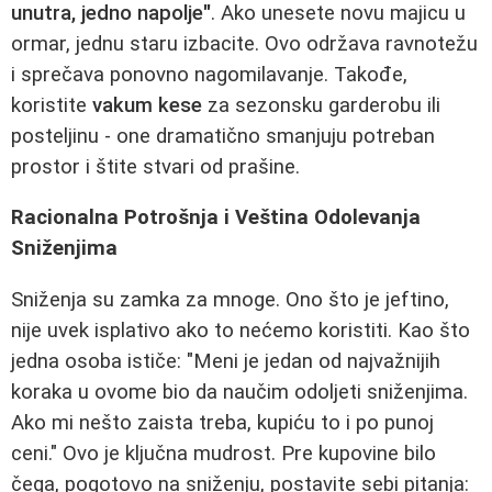
unutra, jedno napolje"
. Ako unesete novu majicu u
ormar, jednu staru izbacite. Ovo održava ravnotežu
i sprečava ponovno nagomilavanje. Takođe,
koristite
vakum kese
za sezonsku garderobu ili
posteljinu - one dramatično smanjuju potreban
prostor i štite stvari od prašine.
Racionalna Potrošnja i Veština Odolevanja
Sniženjima
Sniženja su zamka za mnoge. Ono što je jeftino,
nije uvek isplativo ako to nećemo koristiti. Kao što
jedna osoba ističe: "Meni je jedan od najvažnijih
koraka u ovome bio da naučim odoljeti sniženjima.
Ako mi nešto zaista treba, kupiću to i po punoj
ceni." Ovo je ključna mudrost. Pre kupovine bilo
čega, pogotovo na sniženju, postavite sebi pitanja: