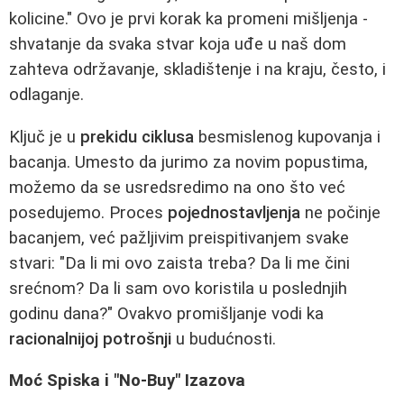
kolicine." Ovo je prvi korak ka promeni mišljenja -
shvatanje da svaka stvar koja uđe u naš dom
zahteva održavanje, skladištenje i na kraju, često, i
odlaganje.
Ključ je u
prekidu ciklusa
besmislenog kupovanja i
bacanja. Umesto da jurimo za novim popustima,
možemo da se usredsredimo na ono što već
posedujemo. Proces
pojednostavljenja
ne počinje
bacanjem, već pažljivim preispitivanjem svake
stvari: "Da li mi ovo zaista treba? Da li me čini
srećnom? Da li sam ovo koristila u poslednjih
godinu dana?" Ovakvo promišljanje vodi ka
racionalnijoj potrošnji
u budućnosti.
Moć Spiska i "No-Buy" Izazova