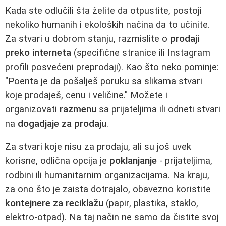
Kada ste odlučili šta želite da otpustite, postoji
nekoliko humanih i ekoloških načina da to učinite.
Za stvari u dobrom stanju, razmislite o
prodaji
preko interneta
(specifične stranice ili Instagram
profili posvećeni preprodaji). Kao što neko pominje:
"Poenta je da pošalješ poruku sa slikama stvari
koje prodaješ, cenu i veličine." Možete i
organizovati
razmenu
sa prijateljima ili odneti stvari
na
dogadjaje za prodaju
.
Za stvari koje nisu za prodaju, ali su još uvek
korisne, odlična opcija je
poklanjanje
- prijateljima,
rodbini ili humanitarnim organizacijama. Na kraju,
za ono što je zaista dotrajalo, obavezno koristite
kontejnere za reciklažu
(papir, plastika, staklo,
elektro-otpad). Na taj način ne samo da čistite svoj