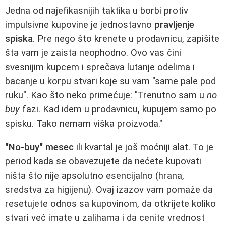
Jedna od najefikasnijih taktika u borbi protiv
impulsivne kupovine je jednostavno
pravljenje
spiska
. Pre nego što krenete u prodavnicu, zapišite
šta vam je zaista neophodno. Ovo vas čini
svesnijim kupcem i sprečava lutanje odelima i
bacanje u korpu stvari koje su vam "same pale pod
ruku". Kao što neko primećuje: "Trenutno sam u
no
buy
fazi. Kad idem u prodavnicu, kupujem samo po
spisku. Tako nemam viška proizvoda."
"No-buy" mesec
ili kvartal je još moćniji alat. To je
period kada se obavezujete da nećete kupovati
ništa što nije apsolutno esencijalno (hrana,
sredstva za higijenu). Ovaj izazov vam pomaže da
resetujete odnos sa kupovinom, da otkrijete koliko
stvari već imate u zalihama i da cenite vrednost