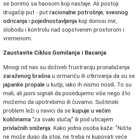
se borimo sa haosom koji nastaje. Ali postoji
drugačiji put - put
racionalne potrošnje
,
svesnog
odricanja
i
pojednostavljenja
koji donosi mir,
slobodu i kontrolu nad sopstvenim prostorom i
vremenom.
Zaustavite Ciklus Gomilanja i Bacanja
Mnogi od nas su doživeli frustraciju pronalaženja
zaraženog brašna
u ormariću ili otkrivanja da su se
japanke propale
u kutiji, iako ih nismo nosili. To su
mali, ali jasni signali da posedujemo više nego što
možemo da upotrebimo ili čuvamo. Suštinski
problem leži u navici da se
kupuje u većim
količinama
"za svaki slučaj" ili pod uticajem
privlačnih sniženja
. Kako jedna osoba kaže: "Ništa
ne može dugo da stoji, ne treba ni kupovati veće