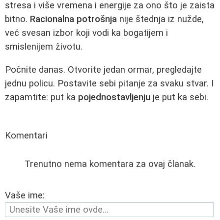
stresa i više vremena i energije za ono što je zaista
bitno.
Racionalna potrošnja
nije štednja iz nužde,
već svesan izbor koji vodi ka bogatijem i
smislenijem životu.
Počnite danas. Otvorite jedan ormar, pregledajte
jednu policu. Postavite sebi pitanje za svaku stvar. I
zapamtite: put ka
pojednostavljenju
je put ka sebi.
Komentari
Trenutno nema komentara za ovaj članak.
Vaše ime: