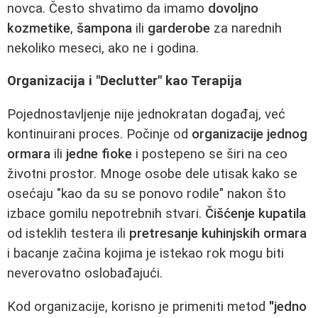
novca. Često shvatimo da imamo
dovoljno
kozmetike
,
šampona
ili
garderobe
za narednih
nekoliko meseci, ako ne i godina.
Organizacija i "Declutter" kao Terapija
Pojednostavljenje nije jednokratan događaj, već
kontinuirani proces. Počinje od
organizacije jednog
ormara
ili
jedne fioke
i postepeno se širi na ceo
životni prostor. Mnoge osobe dele utisak kako se
osećaju "kao da su se ponovo rodile" nakon što
izbace gomilu nepotrebnih stvari.
Čišćenje kupatila
od isteklih testera ili
pretresanje kuhinjskih ormara
i bacanje začina kojima je istekao rok mogu biti
neverovatno oslobađajući.
Kod organizacije, korisno je primeniti metod
"jedno