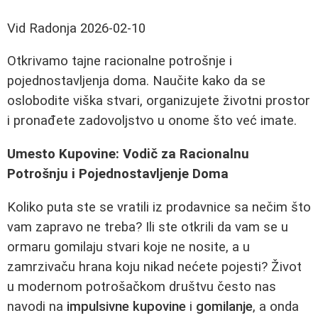
Vid Radonja
2026-02-10
Otkrivamo tajne racionalne potrošnje i
pojednostavljenja doma. Naučite kako da se
oslobodite viška stvari, organizujete životni prostor
i pronađete zadovoljstvo u onome što već imate.
Umesto Kupovine: Vodič za Racionalnu
Potrošnju i Pojednostavljenje Doma
Koliko puta ste se vratili iz prodavnice sa nečim što
vam zapravo ne treba? Ili ste otkrili da vam se u
ormaru gomilaju stvari koje ne nosite, a u
zamrzivaču hrana koju nikad nećete pojesti? Život
u modernom potrošačkom društvu često nas
navodi na
impulsivne kupovine
i
gomilanje
, a onda