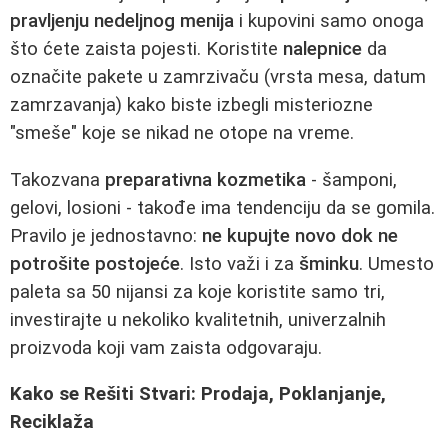
pravljenju nedeljnog menija
i kupovini samo onoga
što ćete zaista pojesti. Koristite
nalepnice
da
označite pakete u zamrzivaču (vrsta mesa, datum
zamrzavanja) kako biste izbegli misteriozne
"smeše" koje se nikad ne otope na vreme.
Takozvana
preparativna kozmetika
- šamponi,
gelovi, losioni - takođe ima tendenciju da se gomila.
Pravilo je jednostavno:
ne kupujte novo dok ne
potrošite postojeće
. Isto važi i za
šminku
. Umesto
paleta sa 50 nijansi za koje koristite samo tri,
investirajte u nekoliko kvalitetnih, univerzalnih
proizvoda koji vam zaista odgovaraju.
Kako se Rešiti Stvari: Prodaja, Poklanjanje,
Reciklaža