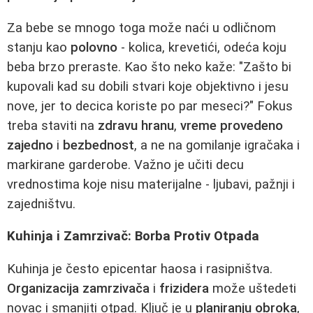
Za bebe se mnogo toga može naći u odličnom
stanju kao
polovno
- kolica, krevetići, odeća koju
beba brzo preraste. Kao što neko kaže: "Zašto bi
kupovali kad su dobili stvari koje objektivno i jesu
nove, jer to decica koriste po par meseci?" Fokus
treba staviti na
zdravu hranu
,
vreme provedeno
zajedno
i
bezbednost
, a ne na gomilanje igračaka i
markirane garderobe. Važno je učiti decu
vrednostima koje nisu materijalne - ljubavi, pažnji i
zajedništvu.
Kuhinja i Zamrzivač: Borba Protiv Otpada
Kuhinja je često epicentar haosa i rasipništva.
Organizacija zamrzivača
i
frizidera
može uštedeti
novac i smanjiti otpad. Ključ je u
planiranju obroka
,