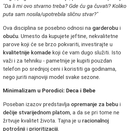
"Da li mi ovo stvarno treba? Gde ću ga čuvati? Koliko
puta sam nosila/upotrebila sličnu stvar?"
Ova disciplina se posebno odnosi na
garderobu
i
obuću
. Umesto da kupujete jeftine, nekvalitetne
parove koji će se brzo pokvariti, investirajte u
kvalitetnije komade
koji će vam dugo služiti. Isto
važi i za tehniku - pametnije je kupiti pouzdan
telefon po srednjoj ceni i koristiti ga godinama,
nego juriti najnoviji model svake sezone.
Minimalizam u Porodici: Deca i Bebe
Poseban izazov predstavlja
opremanje za bebu
i
dečije stvarijednom platom
, a da se pri tome ne
žrtvuje kvalitet života. Tajna je u
racionalnoj
potrošnji
i
prioritizaciji
.