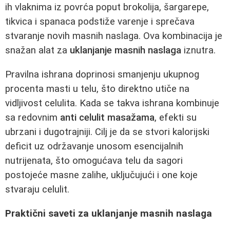
ih vlaknima iz povrća poput brokolija, šargarepe,
tikvica i spanaca podstiže varenje i sprečava
stvaranje novih masnih naslaga. Ova kombinacija je
snažan alat za
uklanjanje masnih naslaga
iznutra.
Pravilna ishrana doprinosi smanjenju ukupnog
procenta masti u telu, što direktno utiče na
vidljivost celulita. Kada se takva ishrana kombinuje
sa redovnim
anti celulit masažama
, efekti su
ubrzani i dugotrajniji. Cilj je da se stvori kalorijski
deficit uz održavanje unosom esencijalnih
nutrijenata, što omogućava telu da sagori
postojeće masne zalihe, uključujući i one koje
stvaraju celulit.
Praktični saveti za uklanjanje masnih naslaga