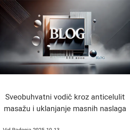
Sveobuhvatni vodič kroz anticelulit
masažu i uklanjanje masnih naslaga
Vid Radonja
2025-10-13