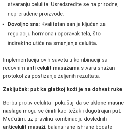
stvaranju celulita. Usredsredite se na prirodne,
nepreradene proizvode.
Dovoljno sna:
Kvalitetan san je ključan za
regulaciju hormona i oporavak tela, što
indirektno utiče na smanjenje celulita.
Implementacija ovih saveta u kombinaciji sa
redovnim
anti celulit masažama
stvara snažan
protokol za postizanje željenih rezultata.
Zaključak: put ka glatkoj koži je na dohvat ruke
Borba protiv celulita i pokušaji da se
uklone masne
naslage
mogu se činiti kao težak i dugotrajan put.
Međutim, uz pravilnu kombinaciju doslednih
anticelulit masaži
, balansirane ishrane bogate