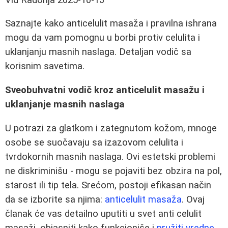
Saznajte kako anticelulit masaža i pravilna ishrana
mogu da vam pomognu u borbi protiv celulita i
uklanjanju masnih naslaga. Detaljan vodič sa
korisnim savetima.
Sveobuhvatni vodič kroz anticelulit masažu i
uklanjanje masnih naslaga
U potrazi za glatkom i zategnutom kožom, mnoge
osobe se suočavaju sa izazovom celulita i
tvrdokornih masnih naslaga. Ovi estetski problemi
ne diskriminišu - mogu se pojaviti bez obzira na pol,
starost ili tip tela. Srećom, postoji efikasan način
da se izborite sa njima:
anticelulit masaža
. Ovaj
članak će vas detailno uputiti u svet anti celulit
masaži, objasniti kako funkcioniše i
pružiti vredne