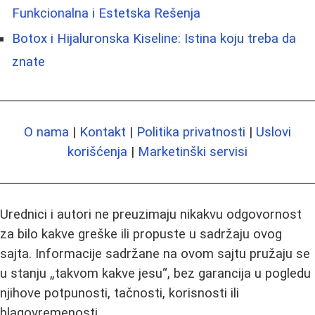
Funkcionalna i Estetska Rešenja
Botox i Hijaluronska Kiseline: Istina koju treba da
znate
O nama
|
Kontakt
|
Politika privatnosti
|
Uslovi
korišćenja
|
Marketinški servisi
Urednici i autori ne preuzimaju nikakvu odgovornost
za bilo kakve greške ili propuste u sadržaju ovog
sajta. Informacije sadržane na ovom sajtu pružaju se
u stanju „takvom kakve jesu“, bez garancija u pogledu
njihove potpunosti, tačnosti, korisnosti ili
blagovremenosti.