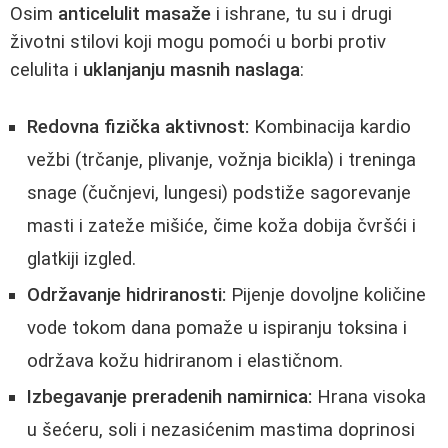
Osim
anticelulit masaže
i ishrane, tu su i drugi
životni stilovi koji mogu pomoći u borbi protiv
celulita i
uklanjanju masnih naslaga
:
Redovna fizička aktivnost:
Kombinacija kardio
vežbi (trčanje, plivanje, vožnja bicikla) i treninga
snage (čučnjevi, lungesi) podstiže sagorevanje
masti i zateže mišiće, čime koža dobija čvršći i
glatkiji izgled.
Održavanje hidriranosti:
Pijenje dovoljne količine
vode tokom dana pomaže u ispiranju toksina i
održava kožu hidriranom i elastičnom.
Izbegavanje preradenih namirnica:
Hrana visoka
u šećeru, soli i nezasićenim mastima doprinosi