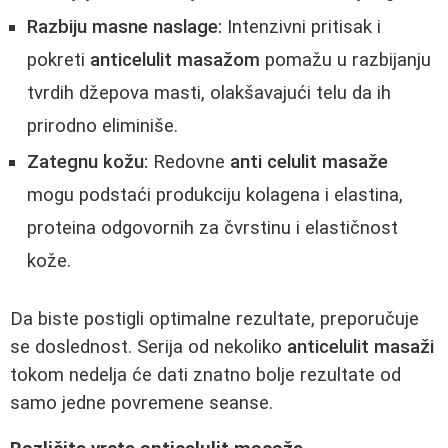
Razbiju masne naslage:
Intenzivni pritisak i
pokreti
anticelulit masažom
pomažu u razbijanju
tvrdih džepova masti, olakšavajući telu da ih
prirodno eliminiše.
Zategnu kožu:
Redovne
anti celulit masaže
mogu podstaći produkciju kolagena i elastina,
proteina odgovornih za čvrstinu i elastičnost
kože.
Da biste postigli optimalne rezultate, preporučuje
se doslednost. Serija od nekoliko
anticelulit masaži
tokom nedelja će dati znatno bolje rezultate od
samo jedne povremene seanse.