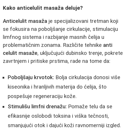
Kako anticelulit masaža deluje?
Anticelulit masaža
je specijalizovani tretman koji
se fokusira na poboljšanje cirkulacije, stimulaciju
limfnog sistema i razbijanje masnih čelija u
problematičnim zonama. Različite tehnike
anti
celulit masaže
, uključujući dubinsko trenje, pokrete
zavrtnjem i pritiske prstima, rade na tome da:
Poboljšaju krvotok:
Bolja cirkulacija donosi više
kiseonika i hranljivih materija do ćelija, što
pospešuje regeneraciju kože.
Stimulišu limfni drenažu:
Pomaže telu da se
efikasnije oslobodi toksina i viška tečnosti,
smanjujući otok i dajući koži ravnomerniji izgled.