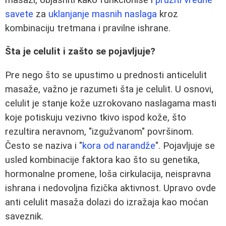
savete
za
uklanjanje masnih naslaga
kroz
kombinaciju tretmana i pravilne ishrane.
Šta je celulit i zašto se pojavljuje?
Pre nego što se upustimo u prednosti anticelulit
masaže, važno je razumeti šta je celulit. U osnovi,
celulit je stanje kože uzrokovano naslagama masti
koje potiskuju vezivno tkivo ispod kože, što
rezultira neravnom, "izgužvanom" površinom.
Često se naziva i "
kora od narandže
". Pojavljuje se
usled kombinacije faktora kao što su genetika,
hormonalne promene, loša cirkulacija, neispravna
ishrana i nedovoljna fizička aktivnost. Upravo ovde
anti celulit masaža dolazi do izražaja kao moćan
saveznik.