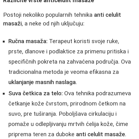
Različite vrste anticelulit masaže
Postoji nekoliko popularnih tehnika
anti celulit
masaži
, a neke od njih uključuju:
Ručna masaža:
Terapeut koristi svoje ruke,
prste, dlanove i podlaktice za primenu pritiska i
specifičnih pokreta na zahvaćena područja. Ova
tradicionalna metoda je veoma efikasna za
uklanjanje masnih naslaga
.
Suva četkica za telo:
Ova tehnika podrazumeva
četkanje kože čvrstom, prirodnom četkom na
suvo, pre tuširanja. Poboljšava cirkulaciju i
pomaže u odlepljivanju mrtvih ćelija kože, čime
priprema teren za duboke
anti celulit masaže
.