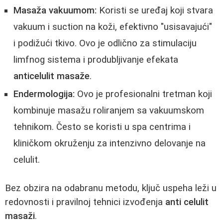
Masaža vakuumom:
Koristi se uređaj koji stvara
vakuum i suction na koži, efektivno "usisavajući"
i podižući tkivo. Ovo je odlično za stimulaciju
limfnog sistema i produbljivanje efekata
anticelulit masaže
.
Endermologija:
Ovo je profesionalni tretman koji
kombinuje masažu roliranjem sa vakuumskom
tehnikom. Često se koristi u spa centrima i
kliničkom okruženju za intenzivno delovanje na
celulit.
Bez obzira na odabranu metodu, ključ uspeha leži u
redovnosti i pravilnoj tehnici izvođenja
anti celulit
masaži
.