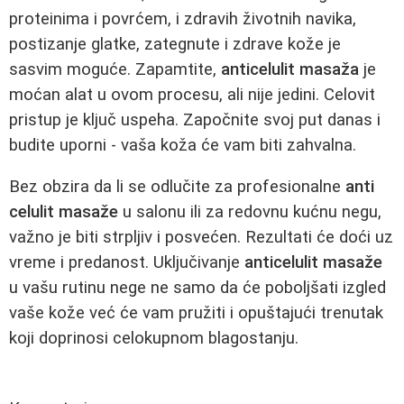
proteinima i povrćem, i zdravih životnih navika,
postizanje glatke, zategnute i zdrave kože je
sasvim moguće. Zapamtite,
anticelulit masaža
je
moćan alat u ovom procesu, ali nije jedini. Celovit
pristup je ključ uspeha. Započnite svoj put danas i
budite uporni - vaša koža će vam biti zahvalna.
Bez obzira da li se odlučite za profesionalne
anti
celulit masaže
u salonu ili za redovnu kućnu negu,
važno je biti strpljiv i posvećen. Rezultati će doći uz
vreme i predanost. Uključivanje
anticelulit masaže
u vašu rutinu nege ne samo da će poboljšati izgled
vaše kože već će vam pružiti i opuštajući trenutak
koji doprinosi celokupnom blagostanju.