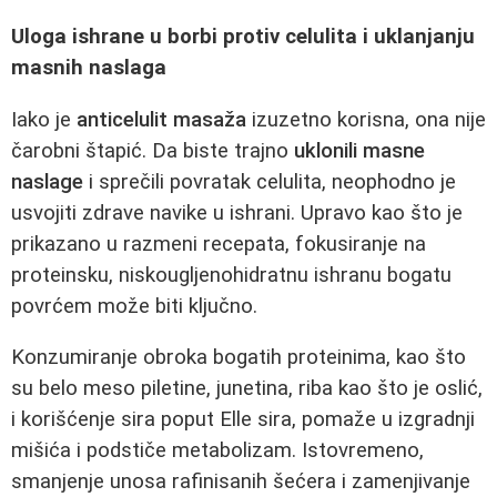
Uloga ishrane u borbi protiv celulita i uklanjanju
masnih naslaga
Iako je
anticelulit masaža
izuzetno korisna, ona nije
čarobni štapić. Da biste trajno
uklonili masne
naslage
i sprečili povratak celulita, neophodno je
usvojiti zdrave navike u ishrani. Upravo kao što je
prikazano u razmeni recepata, fokusiranje na
proteinsku, niskougljenohidratnu ishranu bogatu
povrćem može biti ključno.
Konzumiranje obroka bogatih proteinima, kao što
su belo meso piletine, junetina, riba kao što je oslić,
i korišćenje sira poput Elle sira, pomaže u izgradnji
mišića i podstiče metabolizam. Istovremeno,
smanjenje unosa rafinisanih šećera i zamenjivanje