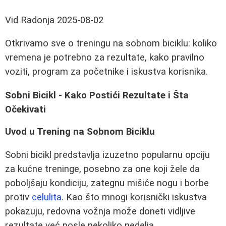
Vid Radonja
2025-08-02
Otkrivamo sve o treningu na sobnom biciklu: koliko
vremena je potrebno za rezultate, kako pravilno
voziti, program za početnike i iskustva korisnika.
Sobni Bicikl - Kako Postići Rezultate i Šta
Očekivati
Uvod u Trening na Sobnom Biciklu
Sobni bicikl predstavlja izuzetno popularnu opciju
za kućne treninge, posebno za one koji žele da
poboljšaju kondiciju, zategnu mišiće nogu i borbe
protiv
celulita
. Kao što mnogi korisnički iskustva
pokazuju, redovna vožnja može doneti vidljive
rezultate već posle nekoliko nedelja.