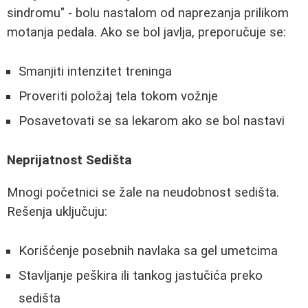
sindromu" - bolu nastalom od naprezanja prilikom
motanja pedala. Ako se bol javlja, preporučuje se:
Smanjiti intenzitet treninga
Proveriti položaj tela tokom vožnje
Posavetovati se sa lekarom ako se bol nastavi
Neprijatnost Sedišta
Mnogi početnici se žale na neudobnost sedišta.
Rešenja uključuju:
Korišćenje posebnih navlaka sa gel umetcima
Stavljanje peškira ili tankog jastučića preko
sedišta