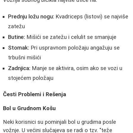
Prednju ložu nogu:
Kvadriceps (listovi) se najviše
zatežu
Butine:
Mišići se zatežu i celulit se smanjuje
Stomak:
Pri uspravnom položaju angažuju se
trbušni mišići
Zadnjica:
Manje se aktivira, osim ako se vozi u
stojećem položaju
Česti Problemi i Rešenja
Bol u Grudnom Košu
Neki korisnici su pominjali bol u grudima posle
vožnje. U većini slučajeva se radi o tzv. "teže