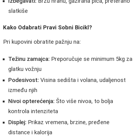
Izbegavati:
Brzu hranu, gazirana pića, preterano
slatkiše
Kako Odabrati Pravi Sobni Bicikl?
Pri kupovini obratite pažnju na:
Težinu zamajca:
Preporučuje se minimum 5kg za
glatku vožnju
Podesivost:
Visina sedišta i volana, udaljenost
između njih
Nivoi opterećenja:
Što više nivoa, to bolja
kontrola intenziteta
Displej:
Prikaz vremena, brzine, pređene
distance i kalorija