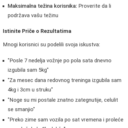
Maksimalna težina korisnika:
Proverite da li
podržava vašu težinu
Istinite Priče o Rezultatima
Mnogi korisnici su podelili svoja iskustva:
"Posle 7 nedelja vožnje po pola sata dnevno
izgubila sam 5kg"
"Za mesec dana redovnog treninga izgubila sam
4kg i 3cm u struku"
"Noge su mi postale znatno zategnutije, celulit
se smanjio"
"Preko zime sam vozila po sat vremena i proleće