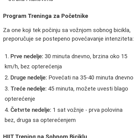
Program Treninga za Početnike
Za one koji tek počinju sa vožnjom sobnog bicikla,
preporučuje se postepeno povećavanje intenziteta:
Prve nedelje:
30 minuta dnevno, brzina oko 15
km/h, bez opterećenja
Druge nedelje:
Povećati na 35-40 minuta dnevno
Treće nedelje:
45 minuta, možete uvesti blago
opterećenje
Četvrte nedelje:
1 sat vožnje - prva polovina
bez, druga sa opterećenjem
HIIT Trening na Sobnom Biciklu