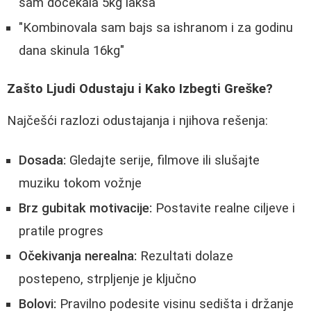
sam dočekala 5kg lakša"
"Kombinovala sam bajs sa ishranom i za godinu
dana skinula 16kg"
Zašto Ljudi Odustaju i Kako Izbegti Greške?
Najčešći razlozi odustajanja i njihova rešenja:
Dosada:
Gledajte serije, filmove ili slušajte
muziku tokom vožnje
Brz gubitak motivacije:
Postavite realne ciljeve i
pratile progres
Očekivanja nerealna:
Rezultati dolaze
postepeno, strpljenje je ključno
Bolovi:
Pravilno podesite visinu sedišta i držanje