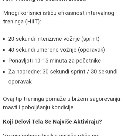
Mnogi korisnici ističu efikasnost intervalnog
treninga (HIIT):
20 sekundi intenzivne vožnje (sprint)
40 sekundi umerene vožnje (oporavak)
Ponavljati 10-15 minuta za početnike
Za napredne: 30 sekundi sprint / 30 sekundi
oporavak
Ovaj tip treninga pomaže u bržem sagorevanju
masti i poboljšanju kondicije.
Koji Delovi Tela Se Najviše Aktiviraju?
Voznja sobnog bicikla najviše utiče na: