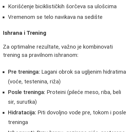
Korišćenje biciklističkih šorčeva sa ulošcima
Vremenom se telo navikava na sedište
Ishrana i Trening
Za optimalne rezultate, važno je kombinovati
trening sa pravilnom ishranom:
Pre treninga:
Lagani obrok sa ugljenim hidratima
(voće, testenina, riža)
Posle treninga:
Proteini (pileće meso, riba, beli
sir, surutka)
Hidratacija:
Piti dovoljno vode pre, tokom i posle
treninga