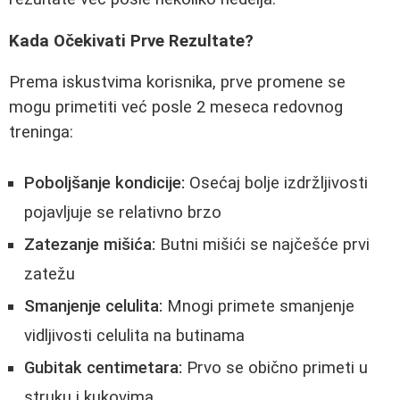
Kada Očekivati Prve Rezultate?
Prema iskustvima korisnika, prve promene se
mogu primetiti već posle 2 meseca redovnog
treninga:
Poboljšanje kondicije:
Osećaj bolje izdržljivosti
pojavljuje se relativno brzo
Zatezanje mišića:
Butni mišići se najčešće prvi
zatežu
Smanjenje celulita:
Mnogi primete smanjenje
vidljivosti celulita na butinama
Gubitak centimetara:
Prvo se obično primeti u
struku i kukovima