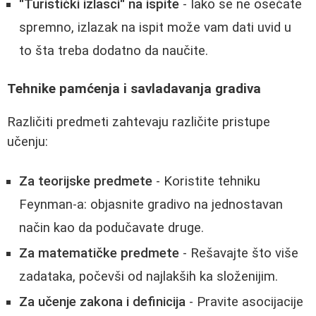
"Turistički izlasci" na ispite
- Iako se ne osećate
spremno, izlazak na ispit može vam dati uvid u
to šta treba dodatno da naučite.
Tehnike pamćenja i savladavanja gradiva
Različiti predmeti zahtevaju različite pristupe
učenju:
Za teorijske predmete
- Koristite tehniku
Feynman-a: objasnite gradivo na jednostavan
način kao da podučavate druge.
Za matematičke predmete
- Rešavajte što više
zadataka, počevši od najlakših ka složenijim.
Za učenje zakona i definicija
- Pravite asocijacije