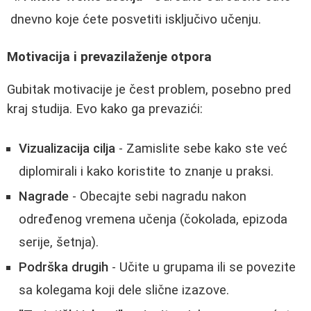
dnevno koje ćete posvetiti isključivo učenju.
Motivacija i prevazilaženje otpora
Gubitak motivacije je čest problem, posebno pred
kraj studija. Evo kako ga prevazići:
Vizualizacija cilja
- Zamislite sebe kako ste već
diplomirali i kako koristite to znanje u praksi.
Nagrade
- Obecajte sebi nagradu nakon
određenog vremena učenja (čokolada, epizoda
serije, šetnja).
Podrška drugih
- Učite u grupama ili se povezite
sa kolegama koji dele slične izazove.