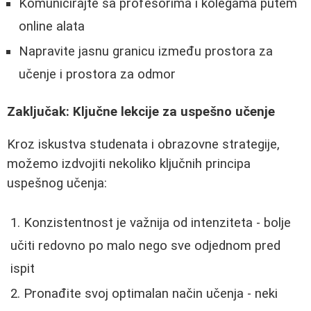
Komunicirajte sa profesorima i kolegama putem
online alata
Napravite jasnu granicu između prostora za
učenje i prostora za odmor
Zaključak: Ključne lekcije za uspešno učenje
Kroz iskustva studenata i obrazovne strategije,
možemo izdvojiti nekoliko ključnih principa
uspešnog učenja:
Konzistentnost je važnija od intenziteta - bolje
učiti redovno po malo nego sve odjednom pred
ispit
Pronađite svoj optimalan način učenja - neki