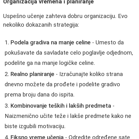
Organizacija vremena i planiranje
Uspešno učenje zahteva dobru organizaciju. Evo
nekoliko dokazanih strategija:
Podela gradiva na manje celine
- Umesto da
pokušavate da savladate celo poglavlje odjednom,
podelite ga na manje logičke celine.
Realno planiranje
- Izračunajte koliko strana
dnevno možete da prođete i podelite gradivo
prema broju dana do ispita.
Kombinovanje teških i lakših predmeta
-
Naizmenično učite teže i lakše predmete kako ne
biste izgubili motivaciju.
Fiksno vreme učenja
- Odredite određene sate