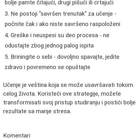
bolje pamte čitajući, drugi pišući ili crtajući
Ne postoji "savršen trenutak" za učenje -
počnite čak i ako niste savršeno raspoloženi
Greške i neuspesi su deo procesa - ne
odustajte zbog jednog palog ispita
Briningite o sebi - dovoljno spavajte, jedite
zdravo i povremeno se opuštajte
Učenje je veština koja se može usavršavati tokom
celog života. Koristeći ove strategije, možete
transformisati svoj pristup studiranju i postići bolje
rezultate sa manje stresa.
Komentari