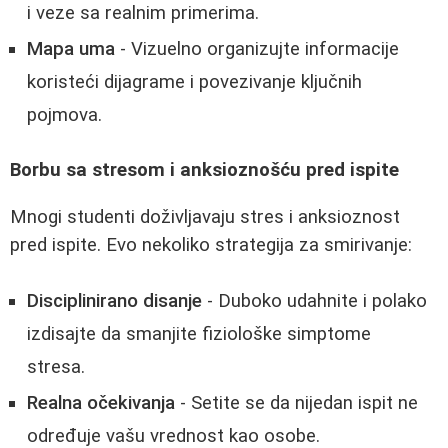
i veze sa realnim primerima.
Mapa uma
- Vizuelno organizujte informacije
koristeći dijagrame i povezivanje ključnih
pojmova.
Borbu sa stresom i anksioznošću pred ispite
Mnogi studenti doživljavaju stres i anksioznost
pred ispite. Evo nekoliko strategija za smirivanje:
Disciplinirano disanje
- Duboko udahnite i polako
izdisajte da smanjite fiziološke simptome
stresa.
Realna očekivanja
- Setite se da nijedan ispit ne
određuje vašu vrednost kao osobe.