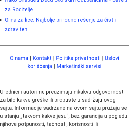
Kako Snabdeti Decu Školskim Udžbenicima - Saveti
za Roditelje
Glina za lice: Najbolje prirodno rešenje za čist i
zdrav ten
O nama
|
Kontakt
|
Politika privatnosti
|
Uslovi
korišćenja
|
Marketinški servisi
Urednici i autori ne preuzimaju nikakvu odgovornost
za bilo kakve greške ili propuste u sadržaju ovog
sajta. Informacije sadržane na ovom sajtu pružaju se
u stanju „takvom kakve jesu“, bez garancija u pogledu
njihove potpunosti, tačnosti, korisnosti ili