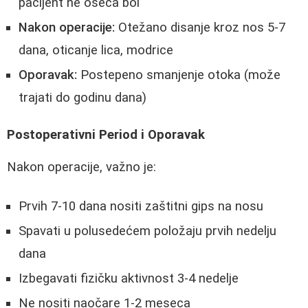
pacijent ne oseća bol
Nakon operacije:
Otežano disanje kroz nos 5-7
dana, oticanje lica, modrice
Oporavak:
Postepeno smanjenje otoka (može
trajati do godinu dana)
Postoperativni Period i Oporavak
Nakon operacije, važno je:
Prvih 7-10 dana nositi zaštitni gips na nosu
Spavati u polusedećem položaju prvih nedelju
dana
Izbegavati fizičku aktivnost 3-4 nedelje
Ne nositi naočare 1-2 meseca