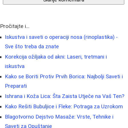
Pročitajte i...
Iskustva i saveti o operaciji nosa (rinoplastika) -
Sve što treba da znate
Korekcija ožiljaka od akni: Laseri, tretmani i
iskustva
Kako se Boriti Protiv Prvih Borica: Najbolji Saveti i
Preparati
Ishrana i Koža Lica: Šta Zaista Utječe na Vaš Ten?
Kako Rešiti Bubuljice i Fleke: Potraga za Uzrokom
Blagotvorno Dejstvo Masaže: Vrste, Tehnike i
Saveti za Opuštanje