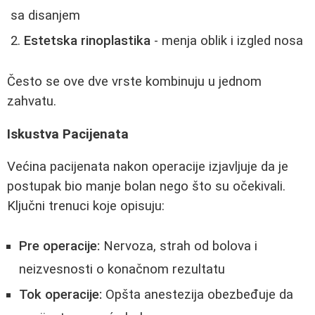
sa disanjem
Estetska rinoplastika
- menja oblik i izgled nosa
Često se ove dve vrste kombinuju u jednom
zahvatu.
Iskustva Pacijenata
Većina pacijenata nakon operacije izjavljuje da je
postupak bio manje bolan nego što su očekivali.
Ključni trenuci koje opisuju:
Pre operacije:
Nervoza, strah od bolova i
neizvesnosti o konačnom rezultatu
Tok operacije:
Opšta anestezija obezbeđuje da