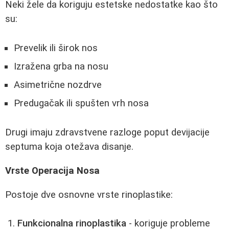
Neki žele da koriguju estetske nedostatke kao što
su:
Prevelik ili širok nos
Izražena grba na nosu
Asimetrične nozdrve
Predugačak ili spušten vrh nosa
Drugi imaju zdravstvene razloge poput devijacije
septuma koja otežava disanje.
Vrste Operacija Nosa
Postoje dve osnovne vrste rinoplastike:
Funkcionalna rinoplastika
- koriguje probleme