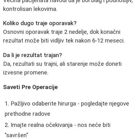
Većina pacijenata navodi da je bol blag i podnošljiv,
kontrolisan lekovima.
Koliko dugo traje oporavak?
Osnovni oporavak traje 2 nedelje, dok konačni
rezultat može biti vidljiv tek nakon 6-12 meseci.
Da li je rezultat trajan?
Da, rezultati su trajni, ali starenje može doneti
izvesne promene.
Saveti Pre Operacije
Pažljivo odaberite hirurga - pogledajte njegove
prethodne radove
Imajte realna očekivanja - nos neće biti
"savršen"