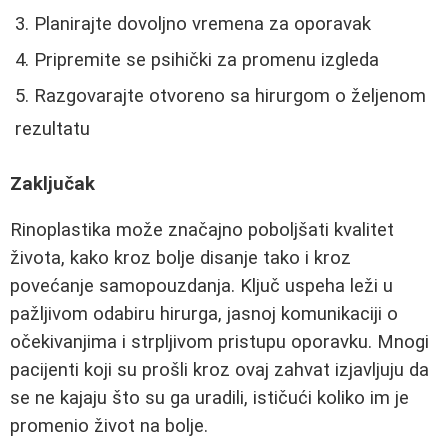
Planirajte dovoljno vremena za oporavak
Pripremite se psihički za promenu izgleda
Razgovarajte otvoreno sa hirurgom o željenom
rezultatu
Zaključak
Rinoplastika može značajno poboljšati kvalitet
života, kako kroz bolje disanje tako i kroz
povećanje samopouzdanja. Ključ uspeha leži u
pažljivom odabiru hirurga, jasnoj komunikaciji o
očekivanjima i strpljivom pristupu oporavku. Mnogi
pacijenti koji su prošli kroz ovaj zahvat izjavljuju da
se ne kajaju što su ga uradili, ističući koliko im je
promenio život na bolje.