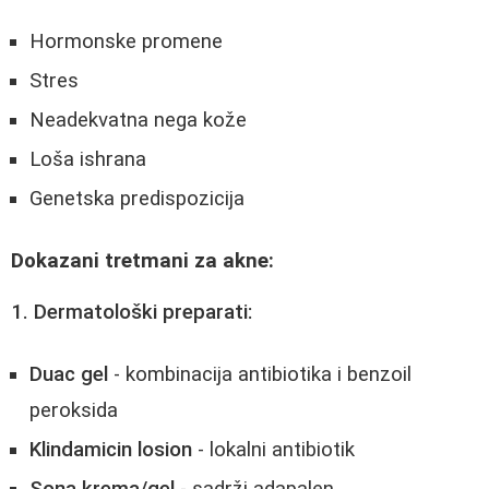
Hormonske promene
Stres
Neadekvatna nega kože
Loša ishrana
Genetska predispozicija
Dokazani tretmani za akne:
1. Dermatološki preparati:
Duac gel
- kombinacija antibiotika i benzoil
peroksida
Klindamicin losion
- lokalni antibiotik
Sona krema/gel
- sadrži adapalen