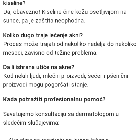
kiseline?
Da, obavezno! Kiseline čine kožu osetljivijom na
sunce, pa je zaštita neophodna.
Koliko dugo traje lečenje akni?
Proces može trajati od nekoliko nedelja do nekoliko
meseci, zavisno od težine problema.
Da li ishrana utiče na akne?
Kod nekih ljudi, mlečni proizvodi, šećer i pšenični
proizvodi mogu pogoršati stanje.
Kada potražiti profesionalnu pomoć?
Savetujemo konsultaciju sa dermatologom u
sledećim slučajevima: