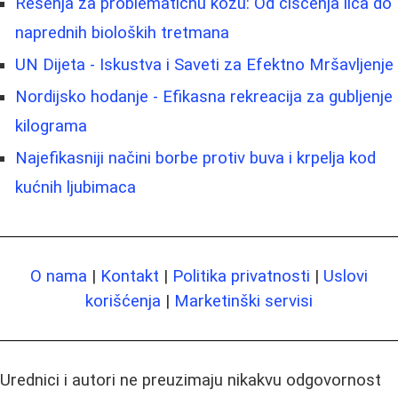
Rešenja za problematičnu kožu: Od čišćenja lica do
naprednih bioloških tretmana
UN Dijeta - Iskustva i Saveti za Efektno Mršavljenje
Nordijsko hodanje - Efikasna rekreacija za gubljenje
kilograma
Najefikasniji načini borbe protiv buva i krpelja kod
kućnih ljubimaca
O nama
|
Kontakt
|
Politika privatnosti
|
Uslovi
korišćenja
|
Marketinški servisi
Urednici i autori ne preuzimaju nikakvu odgovornost