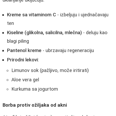
uklanjanje uključuju:
Kreme sa vitaminom C
- izbeljuju i ujednačavaju
ten
Kiseline (glikolna, salicilna, mlečna)
- deluju kao
blagi piling
Pantenol kreme
- ubrzavaju regeneraciju
Prirodni lekovi
:
Limunov sok (pažljivo, može iritirati)
Aloe vera gel
Kurkuma sa jogurtom
Borba protiv ožiljaka od akni