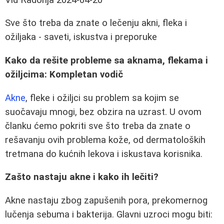
Sve što treba da znate o lečenju akni, fleka i
ožiljaka - saveti, iskustva i preporuke
Kako da rešite probleme sa aknama, flekama i
ožiljcima: Kompletan vodič
Akne
, fleke i ožiljci su problem sa kojim se
suočavaju mnogi, bez obzira na uzrast. U ovom
članku ćemo pokriti sve što treba da znate o
rešavanju ovih problema kože, od dermatoloških
tretmana do kućnih lekova i iskustava korisnika.
Zašto nastaju akne i kako ih lečiti?
Akne nastaju zbog zapušenih pora, prekomernog
lučenja sebuma i bakterija. Glavni uzroci mogu biti: