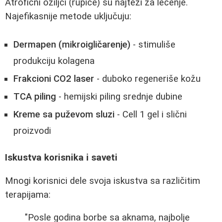
Atrofični ožiljci (rupice) su najteži za lečenje.
Najefikasnije metode uključuju:
Dermapen (mikroigličarenje)
- stimuliše
produkciju kolagena
Frakcioni CO2 laser
- duboko regeneriše kožu
TCA piling
- hemijski piling srednje dubine
Kreme sa puževom sluzi
- Cell 1 gel i slični
proizvodi
Iskustva korisnika i saveti
Mnogi korisnici dele svoja iskustva sa različitim
terapijama:
"Posle godina borbe sa aknama, najbolje