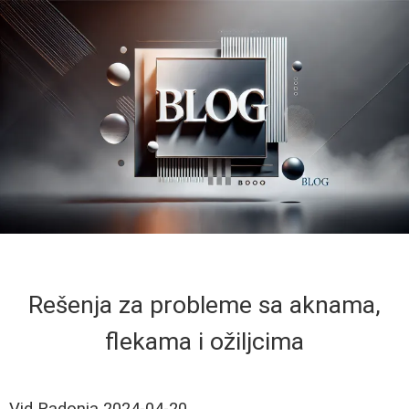
Rešenja za probleme sa aknama,
flekama i ožiljcima
Vid Radonja
2024-04-20