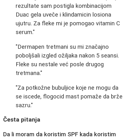
rezultate sam postigla kombinacijom
Duac gela uveče i klindamicin losiona
ujutru. Za fleke mi je pomogao vitamin C
serum."
"Dermapen tretmani su mi značajno
poboljšali izgled ožiljaka nakon 5 seansi.
Fleke su nestale već posle drugog
tretmana."
"Za potkožne bubuljice koje ne mogu da
se iscede, flogocid mast pomaže da brže
sazru."
Česta pitanja
Da li moram da koristim SPF kada koristim