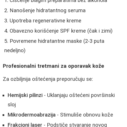
Čišćenje blagim preparatima bez alkohola
Nanošenje hidratantnog seruma
Upotreba regenerativne kreme
Obavezno korišćenje SPF kreme (čak i zimi)
Povremene hidratantne maske (2-3 puta
nedeljno)
Profesionalni tretmani za oporavak kože
Za ozbiljnija oštećenja preporučuju se:
Hemijski pilinzi
- Uklanjaju oštećeni površinski
sloj
Mikrodermoabrazija
- Stimuliše obnovu kože
Frakcioni laser
- Podstiče stvaranje novog