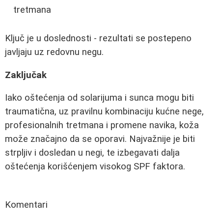
tretmana
Ključ je u doslednosti - rezultati se postepeno
javljaju uz redovnu negu.
Zaključak
Iako oštećenja od solarijuma i sunca mogu biti
traumatična, uz pravilnu kombinaciju kućne nege,
profesionalnih tretmana i promene navika, koža
može značajno da se oporavi. Najvažnije je biti
strpljiv i dosledan u negi, te izbegavati dalja
oštećenja korišćenjem visokog SPF faktora.
Komentari