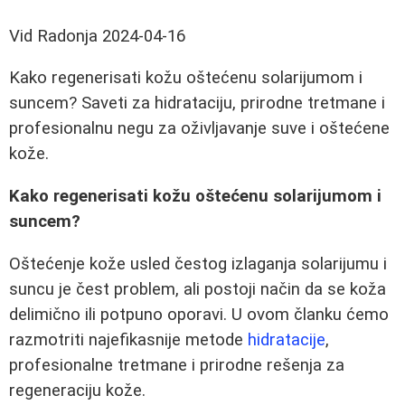
Vid Radonja
2024-04-16
Kako regenerisati kožu oštećenu solarijumom i
suncem? Saveti za hidrataciju, prirodne tretmane i
profesionalnu negu za oživljavanje suve i oštećene
kože.
Kako regenerisati kožu oštećenu solarijumom i
suncem?
Oštećenje kože usled čestog izlaganja solarijumu i
suncu je čest problem, ali postoji način da se koža
delimično ili potpuno oporavi. U ovom članku ćemo
razmotriti najefikasnije metode
hidratacije
,
profesionalne tretmane i prirodne rešenja za
regeneraciju kože.