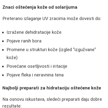
Znaci oštećenja kože od solarijuma
Preterano izlaganje UV zracima može dovesti do:
Izražene dehidratacije kože
Pojave ranih bora
Promene u strukturi kože (izgled "izgužvane"
kože)
Povećane osetljivosti i iritacije
Pojave fleka i neravnina tena
Najbolji preparati za hidrataciju oštećene kože
Na osnovu iskustava, sledeći preparati daju dobre
rezultate: