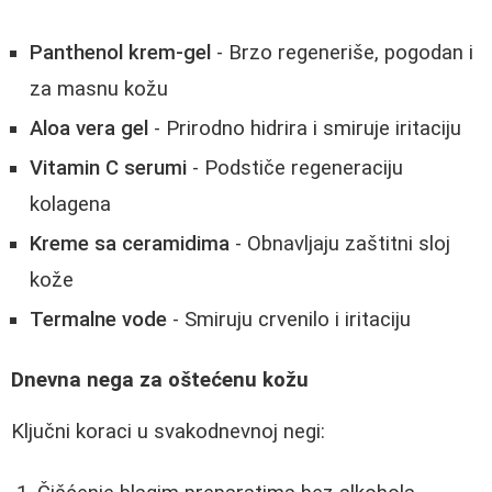
Panthenol krem-gel
- Brzo regeneriše, pogodan i
za masnu kožu
Aloa vera gel
- Prirodno hidrira i smiruje iritaciju
Vitamin C serumi
- Podstiče regeneraciju
kolagena
Kreme sa ceramidima
- Obnavljaju zaštitni sloj
kože
Termalne vode
- Smiruju crvenilo i iritaciju
Dnevna nega za oštećenu kožu
Ključni koraci u svakodnevnoj negi: