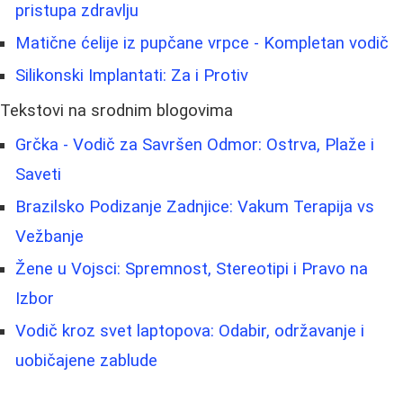
pristupa zdravlju
Matične ćelije iz pupčane vrpce - Kompletan vodič
Silikonski Implantati: Za i Protiv
Tekstovi na srodnim blogovima
Grčka - Vodič za Savršen Odmor: Ostrva, Plaže i
Saveti
Brazilsko Podizanje Zadnjice: Vakum Terapija vs
Vežbanje
Žene u Vojsci: Spremnost, Stereotipi i Pravo na
Izbor
Vodič kroz svet laptopova: Odabir, održavanje i
uobičajene zablude