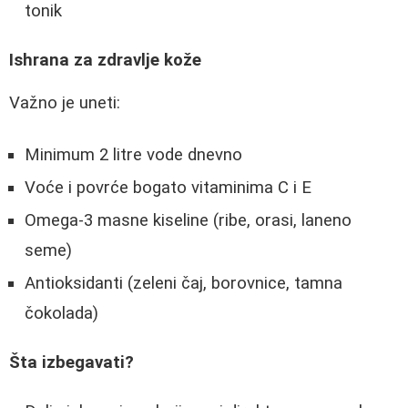
tonik
Ishrana za zdravlje kože
Važno je uneti:
Minimum 2 litre vode dnevno
Voće i povrće bogato vitaminima C i E
Omega-3 masne kiseline (ribe, orasi, laneno
seme)
Antioksidanti (zeleni čaj, borovnice, tamna
čokolada)
Šta izbegavati?