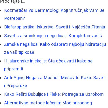
Pročitajte i...
Kozmetičar vs Dermatolog: Koji Stručnjak Vam Je
Potreban?
Blefaroplastika: Iskustva, Saveti i Najčešća Pitanja
Saveti za šminkanje i negu lica - Kompletan vodič
Zimska nega lica: Kako odabrati najbolju hidrataciju
za vaš tip kože
Hijaluronske injekcije: Šta očekivati i kako se
pripremiti
Anti-Aging Nega za Masnu i Mešovitu Kožu: Saveti
i Preporuke
Kako Rešiti Bubuljice i Fleke: Potraga za Uzrokom
Alternativne metode lečenja: Moć prirodnog