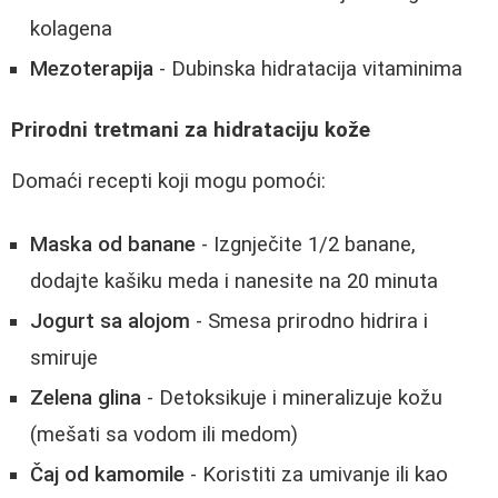
kolagena
Mezoterapija
- Dubinska hidratacija vitaminima
Prirodni tretmani za hidrataciju kože
Domaći recepti koji mogu pomoći:
Maska od banane
- Izgnječite 1/2 banane,
dodajte kašiku meda i nanesite na 20 minuta
Jogurt sa alojom
- Smesa prirodno hidrira i
smiruje
Zelena glina
- Detoksikuje i mineralizuje kožu
(mešati sa vodom ili medom)
Čaj od kamomile
- Koristiti za umivanje ili kao