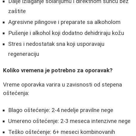
Dalje izlaganje solarijumu i direktnom suncu bez
zaštite
Agresivne pilingove i preparate sa alkoholom
Pušenje i alkohol koji dodatno dehidriraju kožu
Stres i nedostatak sna koji usporavaju
regeneraciju
Koliko vremena je potrebno za oporavak?
Vreme oporavka varira u zavisnosti od stepena
oštećenja:
Blago oštećenje: 2-4 nedelje pravilne nege
Umereno oštećenje: 2-3 meseca intenzivne nege
Teško oštećenje: 6+ meseci kombinovanih