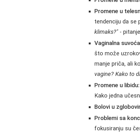
Promene u menst
Promene u telesno
tendenciju da se 
klimaks?"
- pitanj
Vaginalna suvoća
što može uzrokov
manje priča, ali ko
vagine? Kako to d
Promene u libidu:
Kako jedna učesn
Bolovi u zglobovi
Problemi sa konc
fokusiranju su če