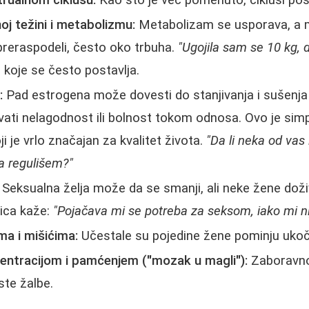
rualnom ciklusu:
Kao što je već pomenuto, ciklusi post
j težini i metabolizmu:
Metabolizam se usporava, a 
preraspodeli, često oko trbuha.
"Ugojila sam se 10 kg, d
e koje se često postavlja.
:
Pad estrogena može dovesti do stanjivanja i sušenja v
ati nelagodnost ili bolnost tokom odnosa. Ovo je si
ji je vrlo značajan za kvalitet života.
"Da li neka od va
a regulišem?"
Seksualna želja može da se smanji, ali neke žene doživ
ica kaže:
"Pojačava mi se potreba za seksom, iako mi ni
ma i mišićima:
Učestale su pojedine žene pominju ukoč
entracijom i pamćenjem ("mozak u magli"):
Zaboravno
ste žalbe.