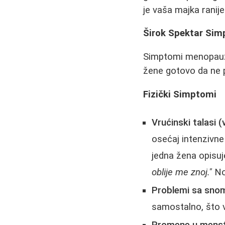
je vaša majka ranij
Širok Spektar Sim
Simptomi menopauze 
žene gotovo da ne 
Fizički Simptomi
Vrućinski talasi (
osećaj intenzivne
jedna žena opisuj
oblije me znoj."
Noć
Problemi sa snom
samostalno, što v