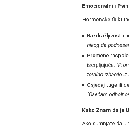
Emocionalni i Psi
Hormonske fluktuaci
Razdražljivost i 
nikog da podnese
Promene raspolož
iscrpljujuće.
"Prom
totalno izbacilo iz
Osjećaj tuge ili d
"Osećam odbojnos
Kako Znam da je U
Ako sumnjate da ula