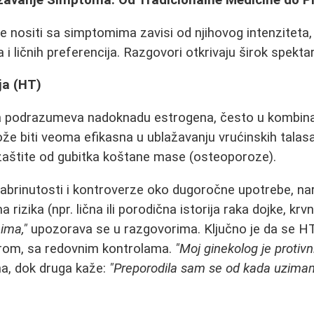
ažavanje Simptoma: Od Tradicionalne Medicine do P
se nositi sa simptomima zavisi od njihovog intenziteta
i ličnih preferencija. Razgovori otkrivaju širok spektar
ja (HT)
 podrazumeva nadoknadu estrogena, često u kombinac
e biti veoma efikasna u ublažavanju vrućinskih talasa
zaštite od gubitka koštane mase (osteoporoze).
abrinutosti i kontroverze oko dugoročne upotrebe, na
rizika (npr. lična ili porodična istorija raka dojke, krv
ima,"
upozorava se u razgovorima. Ključno je da se H
rom, sa redovnim kontrolama.
"Moj ginekolog je protiv
na, dok druga kaže:
"Preporodila sam se od kada uzima