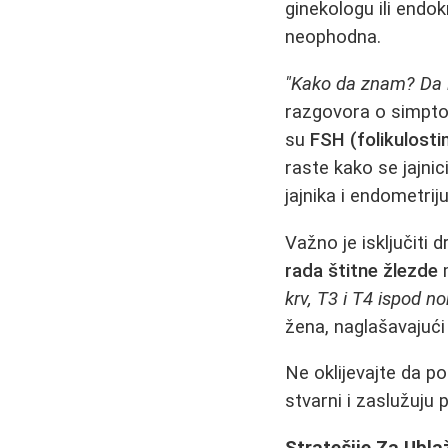
ginekologu ili endok
neophodna.
"Kako da znam? Da l
razgovora o simptom
su
FSH (folikulosti
raste kako se jajnic
jajnika i endometrij
Važno je isključit
rada štitne žlezde
m
krv, T3 i T4 ispod n
žena, naglašavajuć
Ne oklijevajte da p
stvarni i zaslužuju 