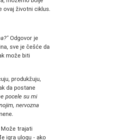
ma, možemo bolje
ovaj životni ciklus.
na?"
Odgovor je
na, sve je češće da
tak može biti
ćuju, produkžuju,
pak da postane
ne pocele su mi
nojim, nervozna
mene.
 Može trajati
 igra ulogu - ako