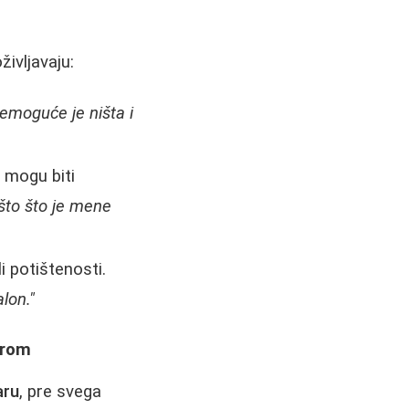
ivljavaju:
emoguće je ništa i
mogu biti
što što je mene
 potištenosti.
lon."
arom
aru
, pre svega