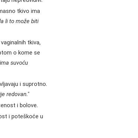
aju nepredvidivi.
masno tkivo ima
a li to može biti
aginalnih tkiva,
mptom o kome se
s ima suvoću
ljavaju i suprotno.
je redovan."
enost i bolove.
st i poteškoće u