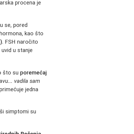
karska procena je
zu se, pored
i hormona, kao što
)
. FSH naročito
 uvid u stanje
o što su
poremećaj
avu... vadila sam
primećuje jedna
aši simptomi su