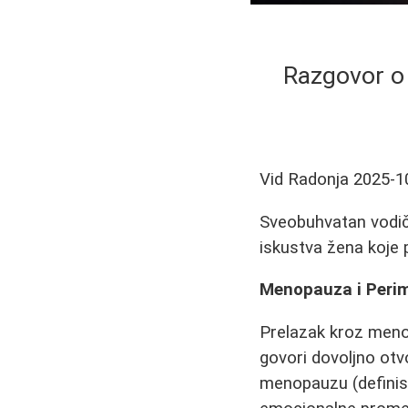
Razgovor o 
Vid Radonja
2025-1
Sveobuhvatan vodič
iskustva žena koje p
Menopauza i Peri
Prelazak kroz menop
govori dovoljno otv
menopauzu (definisa