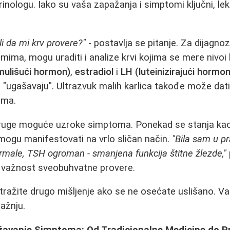
rinologu. Iako su vaša zapažanja i simptomi ključni, le
i da mi krv provere?"
- postavlja se pitanje. Za dijagno
ima, mogu uraditi i analize krvi kojima se mere nivo
mulišući hormon)
,
estradiol
i
LH (luteinizirajući hormon
i "ugašavaju". Ultrazvuk malih karlica takođe može dati
uma.
i druge moguće uzroke simptoma. Ponekad se stanja ka
ogu manifestovati na vrlo sličan način.
"Bila sam u pr
ormale, TSH ogroman - smanjena funkcija štitne žlezde,"
i važnost sveobuhvatne provere.
otražite drugo mišljenje ako se ne osećate uslišano. V
pažnju.