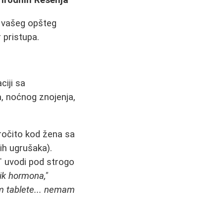
rirodnih Rešenja
, vašeg opšteg
 pristupa.
iji sa
, noćnog znojenja,
ročito kod žena sa
nih ugrušaka).
T uvodi pod strogo
nik hormona,"
m tablete... nemam