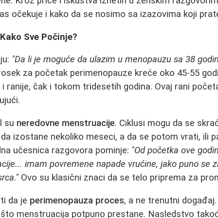
e. Kroz priče i iskustva iznetih u ženskim razgovori
 očekuje i kako da se nosimo sa izazovima koji prate 
 Kako Sve Počinje?
ju:
"Da li je moguće da ulazim u menopauzu sa 38 godi
prosek za početak perimenopauze kreće oko 45-55 godi
 i ranije, čak i tokom tridesetih godina. Ovaj rani poče
ujući.
al su
neredovne menstruacije
. Ciklusi mogu da se skra
a izostane nekoliko meseci, a da se potom vrati, ili 
edna učesnica razgovora pominje:
"Od početka ove godi
ije... imam povremene napade vrućine, jako puno se z
rca."
Ovo su klasični znaci da se telo priprema za pro
i da je
perimenopauza proces
, a ne trenutni događaj.
što menstruacija potpuno prestane. Nasledstvo takođe