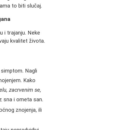
ma to biti slučaj.
gana
 i trajanju. Neke
ju kvalitet života.
i simptom. Nagli
 znojenjem. Kako
telu, zacrvenim se,
z sna i ometa san.
ćnog znojenja, ili