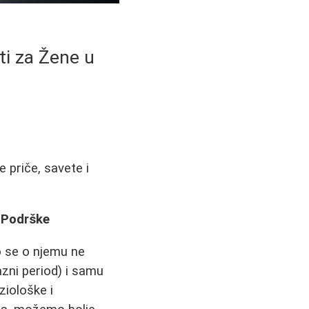
ti za Žene u
priče, savete i
 Podrške
o se o njemu ne
zni period) i samu
ziološke i