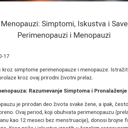
Menopauzi: Simptomi, Iskustva i Save
Perimenopauzi i Menopauzi
0-17
 kroz simptome perimenopauze i menopauze. Istražite 
rolaze kroz ovaj prirodni životni prelaz.
menopauza: Razumevanje Simptoma i Pronalaženje
auzu je prirodan deo života svake žene, a ipak, čest
oreno. Ovaj period, koji obuhvata perimenopauzu (prela
nu kao 12 meseci bez menstruacije), donosi brojne fi