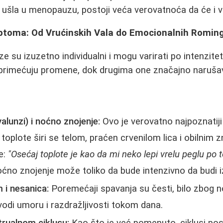
e ušla u menopauzu, postoji veća verovatnoća da će i va
ptoma: Od Vrućinskih Vala do Emocionalnih Romin
su izuzetno individualni i mogu varirati po intenzitetu
primećuju promene, dok drugima one značajno narušava
valunzi) i noćno znojenje:
Ovo je verovatno najpoznatij
 toplote širi se telom, praćen crvenilom lica i obilnim
e:
"Osećaj toplote je kao da mi neko lepi vrelu peglu po 
no znojenje može toliko da bude intenzivno da budi i
 i nesanica:
Poremećaji spavanja su česti, bilo zbog no
odi umoru i razdražljivosti tokom dana.