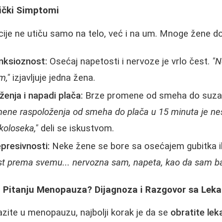
hički Simptomi
je ne utiču samo na telo, već i na um. Mnoge žene dož
anksioznost:
Osećaj napetosti i nervoze je vrlo čest.
"N
m,"
izjavljuje jedna žena.
enja i napadi plača:
Brze promene od smeha do suza 
ene raspoloženja od smeha do plača u 15 minuta je ne
 koloseka,"
deli se iskustvom.
epresivnosti:
Neke žene se bore sa osećajem gubitka ili
t prema svemu... nervozna sam, napeta, kao da sam ba
 Pitanju Menopauza? Dijagnoza i Razgovor sa Lek
zite u menopauzu, najbolji korak je da se
obratite lek