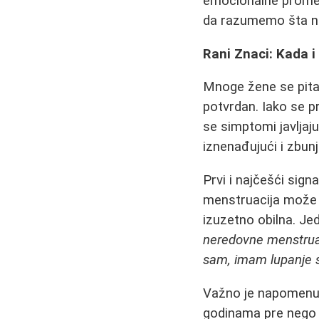
emocionalne promen
da razumemo šta nas
Rani Znaci: Kada i
Mnoge žene se pita
potvrdan. Iako se 
se simptomi javljaju
iznenađujući i zbunj
Prvi i najčešći sign
menstruacija može d
izuzetno obilna. J
neredovne menstruac
sam, imam lupanje s
Važno je napomenut
godinama pre nego 