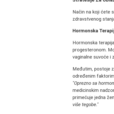
Stratešije Za Ubl
Način na koji ćete 
zdravstvenog stanja 
Hormonska Terapi
Hormonska terapija
progesteronom. Mož
vaginalne suvoće i 
Međutim, postoje z
određenim faktorima 
"Oprezno sa hormon
medicinskim nadzo
primećuje jedna že
više tegobe."