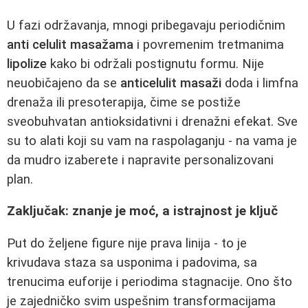
U fazi održavanja, mnogi pribegavaju periodičnim
anti celulit masažama
i povremenim tretmanima
lipolize
kako bi održali postignutu formu. Nije
neuobičajeno da se
anticelulit masaži
doda i limfna
drenaža ili presoterapija, čime se postiže
sveobuhvatan antioksidativni i drenažni efekat. Sve
su to alati koji su vam na raspolaganju - na vama je
da mudro izaberete i napravite personalizovani
plan.
Zaključak: znanje je moć, a istrajnost je ključ
Put do željene figure nije prava linija - to je
krivudava staza sa usponima i padovima, sa
trenucima euforije i periodima stagnacije. Ono što
je zajedničko svim uspešnim transformacijama