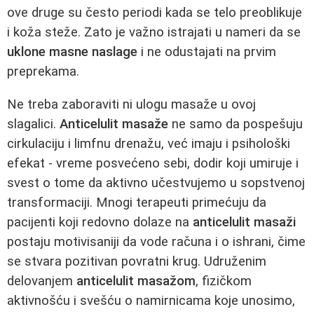
ove druge su često periodi kada se telo preoblikuje
i koža steže. Zato je važno istrajati u nameri da se
uklone masne naslage
i ne odustajati na prvim
preprekama.
Ne treba zaboraviti ni ulogu masaže u ovoj
slagalici.
Anticelulit masaže
ne samo da pospešuju
cirkulaciju i limfnu drenažu, već imaju i psihološki
efekat - vreme posvećeno sebi, dodir koji umiruje i
svest o tome da aktivno učestvujemo u sopstvenoj
transformaciji. Mnogi terapeuti primećuju da
pacijenti koji redovno dolaze na
anticelulit masaži
postaju motivisaniji da vode računa i o ishrani, čime
se stvara pozitivan povratni krug. Udruženim
delovanjem
anticelulit masažom
, fizičkom
aktivnošću i svešću o namirnicama koje unosimo,