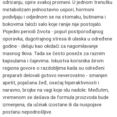
odricanju, opire svakoj promeni. U jednom trenutku
metabolizam jednostavno uspori, hormoni
podivljaju i odjednom se na stomaku, butinama i
bokovima taloži salo koje ranije nije postojalo.
Pojedini periodi života - poput postporođajnog
oporavka, dugotrajnog stresa ili ulaska u određene
godine - deluju kao okidači za nagomilavanje
masnog tkiva. Tada se često poseže za raznim
kapsulama i čajevima. Iskustva korisnika širom
regiona govore o razdobljima kada su određeni
preparati delovali gotovo neverovatno - smanjen
apetit, pojačana žeđ, osećaj hiperaktivnosti i
naravno, brojke na vagi koje idu nadole. Međutim,
vremenom se dešava da formula proizvoda bude
izmenjena, da učinak izostane ili da nuspojave
postanu nepodnošljive.