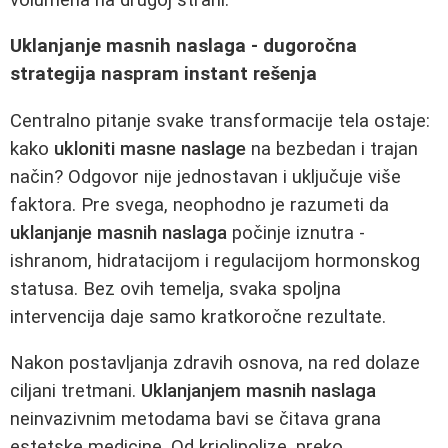
Uklanjanje masnih naslaga - dugoročna
strategija naspram instant rešenja
Centralno pitanje svake transformacije tela ostaje:
kako
ukloniti masne naslage
na bezbedan i trajan
način? Odgovor nije jednostavan i uključuje više
faktora. Pre svega, neophodno je razumeti da
uklanjanje masnih naslaga
počinje iznutra -
ishranom, hidratacijom i regulacijom hormonskog
statusa. Bez ovih temelja, svaka spoljna
intervencija daje samo kratkoročne rezultate.
Nakon postavljanja zdravih osnova, na red dolaze
ciljani tretmani.
Uklanjanjem masnih naslaga
neinvazivnim metodama bavi se čitava grana
estetske medicine. Od kriolipolize, preko