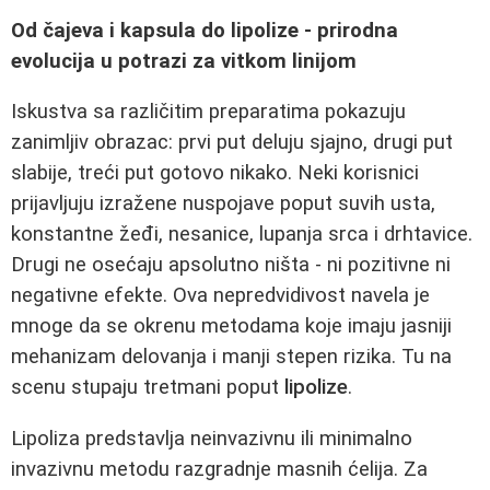
Od čajeva i kapsula do lipolize - prirodna
evolucija u potrazi za vitkom linijom
Iskustva sa različitim preparatima pokazuju
zanimljiv obrazac: prvi put deluju sjajno, drugi put
slabije, treći put gotovo nikako. Neki korisnici
prijavljuju izražene nuspojave poput suvih usta,
konstantne žeđi, nesanice, lupanja srca i drhtavice.
Drugi ne osećaju apsolutno ništa - ni pozitivne ni
negativne efekte. Ova nepredvidivost navela je
mnoge da se okrenu metodama koje imaju jasniji
mehanizam delovanja i manji stepen rizika. Tu na
scenu stupaju tretmani poput
lipolize
.
Lipoliza predstavlja neinvazivnu ili minimalno
invazivnu metodu razgradnje masnih ćelija. Za