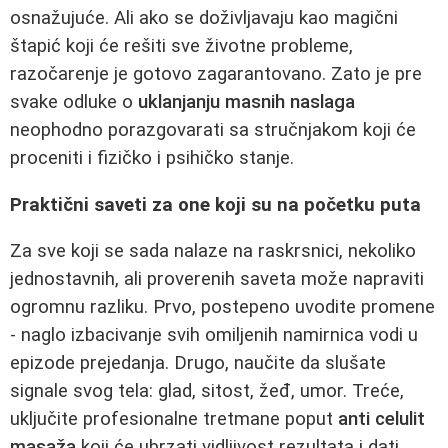
osnažujuće. Ali ako se doživljavaju kao magični
štapić koji će rešiti sve životne probleme,
razočarenje je gotovo zagarantovano. Zato je pre
svake odluke o
uklanjanju masnih naslaga
neophodno porazgovarati sa stručnjakom koji će
proceniti i fizičko i psihičko stanje.
Praktični saveti za one koji su na početku puta
Za sve koji se sada nalaze na raskrsnici, nekoliko
jednostavnih, ali proverenih saveta može napraviti
ogromnu razliku. Prvo, postepeno uvodite promene
- naglo izbacivanje svih omiljenih namirnica vodi u
epizode prejedanja. Drugo, naučite da slušate
signale svog tela: glad, sitost, žeđ, umor. Treće,
uključite profesionalne tretmane poput
anti celulit
masaža
koji će ubrzati vidljivost rezultata i dati