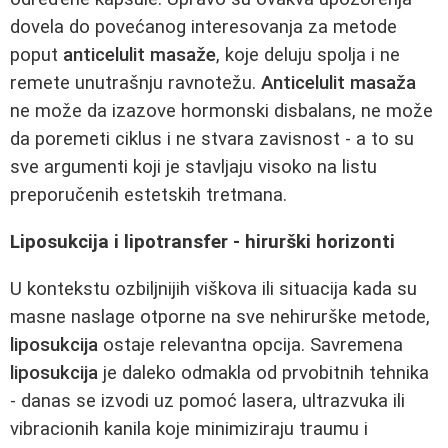
dovela do povećanog interesovanja za metode
poput
anticelulit masaže
, koje deluju spolja i ne
remete unutrašnju ravnotežu.
Anticelulit masaža
ne može da izazove hormonski disbalans, ne može
da poremeti ciklus i ne stvara zavisnost - a to su
sve argumenti koji je stavljaju visoko na listu
preporučenih estetskih tretmana.
Liposukcija i lipotransfer - hirurški horizonti
U kontekstu ozbiljnijih viškova ili situacija kada su
masne naslage otporne na sve nehirurške metode,
liposukcija
ostaje relevantna opcija. Savremena
liposukcija
je daleko odmakla od prvobitnih tehnika
- danas se izvodi uz pomoć lasera, ultrazvuka ili
vibracionih kanila koje minimiziraju traumu i