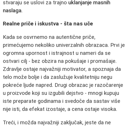
stvaraju se uslovi za trajno
uklanjanje masnih
naslaga
.
Realne priče i iskustva - šta nas uče
Kada se osvrnemo na autentične priče,
primećujemo nekoliko univerzalnih obrazaca. Prvi je
ogromna upornost i istrajnost u nameri da se
ostvari cilj - bez obzira na pokušaje i promašaje.
Zdravlje ostaje najvažniji motivator, a spoznaja da
telo može bolje i da zaslužuje kvalitetniju negu
pokreće ljude napred. Drugi obrazac je razočarenje
u proizvode koji su izgubili dejstvo - mnogi kupuju
iste preparate godinama i svedoče da sastav više
nije isti, da efekat izostaje, a cena ostaje visoka.
Treći, i možda najvažniji zaključak, jeste da ne