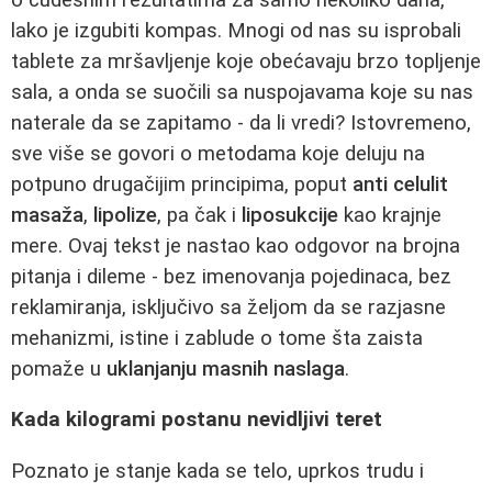
lako je izgubiti kompas. Mnogi od nas su isprobali
tablete za mršavljenje koje obećavaju brzo topljenje
sala, a onda se suočili sa nuspojavama koje su nas
naterale da se zapitamo - da li vredi? Istovremeno,
sve više se govori o metodama koje deluju na
potpuno drugačijim principima, poput
anti celulit
masaža
,
lipolize
, pa čak i
liposukcije
kao krajnje
mere. Ovaj tekst je nastao kao odgovor na brojna
pitanja i dileme - bez imenovanja pojedinaca, bez
reklamiranja, isključivo sa željom da se razjasne
mehanizmi, istine i zablude o tome šta zaista
pomaže u
uklanjanju masnih naslaga
.
Kada kilogrami postanu nevidljivi teret
Poznato je stanje kada se telo, uprkos trudu i