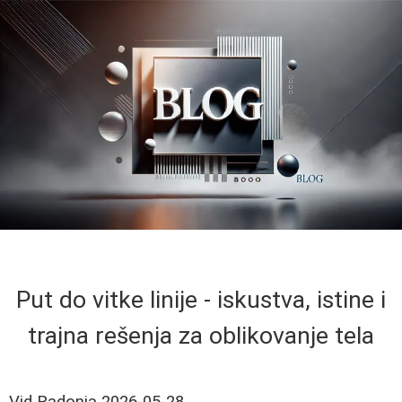
Put do vitke linije - iskustva, istine i
trajna rešenja za oblikovanje tela
Vid Radonja
2026-05-28