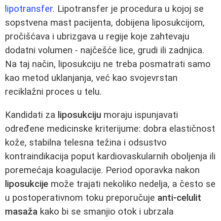
lipotransfer
. Lipotransfer je procedura u kojoj se
sopstvena mast pacijenta, dobijena liposukcijom,
pročišćava i ubrizgava u regije koje zahtevaju
dodatni volumen - najčešće lice, grudi ili zadnjica.
Na taj način, liposukciju ne treba posmatrati samo
kao metod uklanjanja, već kao svojevrstan
reciklažni proces u telu.
Kandidati za
liposukciju
moraju ispunjavati
određene medicinske kriterijume: dobra elastičnost
kože, stabilna telesna težina i odsustvo
kontraindikacija poput kardiovaskularnih oboljenja ili
poremećaja koagulacije. Period oporavka nakon
liposukcije
može trajati nekoliko nedelja, a često se
u postoperativnom toku preporučuje
anti-celulit
masaža
kako bi se smanjio otok i ubrzala