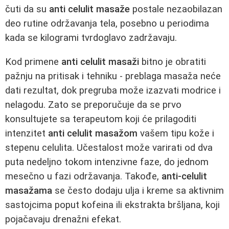
čuti da su
anti celulit masaže
postale nezaobilazan
deo rutine održavanja tela, posebno u periodima
kada se kilogrami tvrdoglavo zadržavaju.
Kod primene
anti celulit masaži
bitno je obratiti
pažnju na pritisak i tehniku - preblaga masaža neće
dati rezultat, dok pregruba može izazvati modrice i
nelagodu. Zato se preporučuje da se prvo
konsultujete sa terapeutom koji će prilagoditi
intenzitet
anti celulit masažom
vašem tipu kože i
stepenu celulita. Učestalost može varirati od dva
puta nedeljno tokom intenzivne faze, do jednom
mesečno u fazi održavanja. Takođe,
anti-celulit
masažama
se često dodaju ulja i kreme sa aktivnim
sastojcima poput kofeina ili ekstrakta bršljana, koji
pojačavaju drenažni efekat.