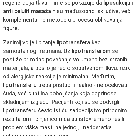
regeneracija tkiva. Time se pokazuje da
liposukcija
i
anti celulit masaža
nisu međusobno isključive, već
komplementarne metode u procesu oblikovanja
figure.
Zanimljivo je i pitanje
lipotransfera
kao
samostalnog tretmana. Uz
lipotransferom
se
postiže prirodno povećanje volumena bez stranih
materijala, a pošto je reč o sopstvenom tkivu, rizik
od alergijske reakcije je minimalan. Međutim,
lipotransferu
treba pristupiti realno - ne očekivati
čuda, već suptilna poboljšanja koja doprinose
skladnijem izgledu. Pacijenti koji su se podvrgli
lipotransferu
često ističu zadovoljstvo prirodnim
rezultatom i činjenicom da su istovremeno rešili
problem viška masti na jednoj, i nedostatka
volumena na drugoj strani.