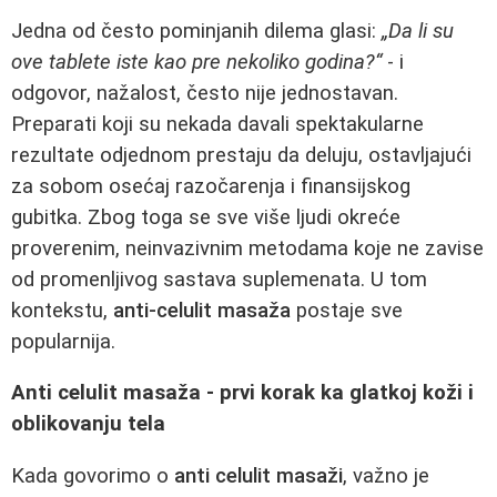
Jedna od često pominjanih dilema glasi:
„Da li su
ove tablete iste kao pre nekoliko godina?“
- i
odgovor, nažalost, često nije jednostavan.
Preparati koji su nekada davali spektakularne
rezultate odjednom prestaju da deluju, ostavljajući
za sobom osećaj razočarenja i finansijskog
gubitka. Zbog toga se sve više ljudi okreće
proverenim, neinvazivnim metodama koje ne zavise
od promenljivog sastava suplemenata. U tom
kontekstu,
anti-celulit masaža
postaje sve
popularnija.
Anti celulit masaža - prvi korak ka glatkoj koži i
oblikovanju tela
Kada govorimo o
anti celulit masaži
, važno je