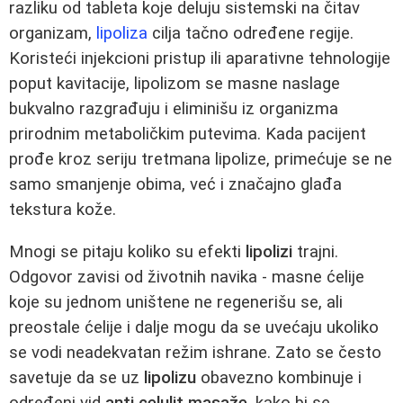
razliku od tableta koje deluju sistemski na čitav
organizam,
lipoliza
cilja tačno određene regije.
Koristeći injekcioni pristup ili aparativne tehnologije
poput kavitacije, lipolizom se masne naslage
bukvalno razgrađuju i eliminišu iz organizma
prirodnim metaboličkim putevima. Kada pacijent
prođe kroz seriju tretmana lipolize, primećuje se ne
samo smanjenje obima, već i značajno glađa
tekstura kože.
Mnogi se pitaju koliko su efekti
lipolizi
trajni.
Odgovor zavisi od životnih navika - masne ćelije
koje su jednom uništene ne regenerišu se, ali
preostale ćelije i dalje mogu da se uvećaju ukoliko
se vodi neadekvatan režim ishrane. Zato se često
savetuje da se uz
lipolizu
obavezno kombinuje i
određeni vid
anti celulit masaže
, kako bi se