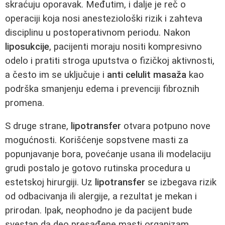
skraćuju oporavak. Međutim, i dalje je reč o
operaciji koja nosi anesteziološki rizik i zahteva
disciplinu u postoperativnom periodu. Nakon
liposukcije
, pacijenti moraju nositi kompresivno
odelo i pratiti stroga uputstva o fizičkoj aktivnosti,
a često im se uključuje i
anti celulit masaža
kao
podrška smanjenju edema i prevenciji fibroznih
promena.
S druge strane,
lipotransfer
otvara potpuno nove
mogućnosti. Korišćenje sopstvene masti za
popunjavanje bora, povećanje usana ili modelaciju
grudi postalo je gotovo rutinska procedura u
estetskoj hirurgiji. Uz
lipotransfer
se izbegava rizik
od odbacivanja ili alergije, a rezultat je mekan i
prirodan. Ipak, neophodno je da pacijent bude
svestan da deo presađene masti organizam