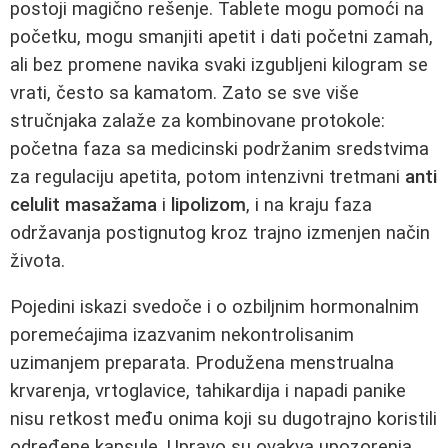
postoji magično rešenje. Tablete mogu pomoći na
početku, mogu smanjiti apetit i dati početni zamah,
ali bez promene navika svaki izgubljeni kilogram se
vrati, često sa kamatom. Zato se sve više
stručnjaka zalaže za kombinovane protokole:
početna faza sa medicinski podržanim sredstvima
za regulaciju apetita, potom intenzivni tretmani
anti
celulit masažama
i
lipolizom
, i na kraju faza
održavanja postignutog kroz trajno izmenjen način
života.
Pojedini iskazi svedoče i o ozbiljnim hormonalnim
poremećajima izazvanim nekontrolisanim
uzimanjem preparata. Produžena menstrualna
krvarenja, vrtoglavice, tahikardija i napadi panike
nisu retkost među onima koji su dugotrajno koristili
određene kapsule. Upravo su ovakva upozorenja