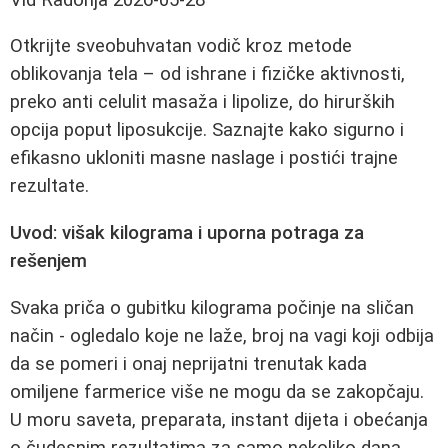
Otkrijte sveobuhvatan vodič kroz metode
oblikovanja tela – od ishrane i fizičke aktivnosti,
preko anti celulit masaža i lipolize, do hirurških
opcija poput liposukcije. Saznajte kako sigurno i
efikasno ukloniti masne naslage i postići trajne
rezultate.
Uvod: višak kilograma i uporna potraga za
rešenjem
Svaka priča o gubitku kilograma počinje na sličan
način - ogledalo koje ne laže, broj na vagi koji odbija
da se pomeri i onaj neprijatni trenutak kada
omiljene farmerice više ne mogu da se zakopčaju.
U moru saveta, preparata, instant dijeta i obećanja
o čudesnim rezultatima za samo nekoliko dana,