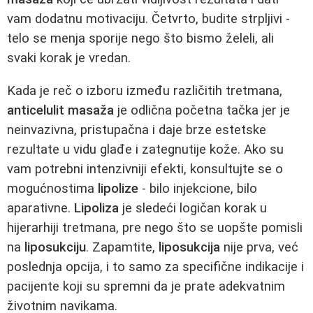
vam dodatnu motivaciju. Četvrto, budite strpljivi -
telo se menja sporije nego što bismo želeli, ali
svaki korak je vredan.
Kada je reč o izboru između različitih tretmana,
anticelulit masaža
je odlična početna tačka jer je
neinvazivna, pristupačna i daje brze estetske
rezultate u vidu glađe i zategnutije kože. Ako su
vam potrebni intenzivniji efekti, konsultujte se o
mogućnostima
lipolize
- bilo injekcione, bilo
aparativne.
Lipoliza
je sledeći logičan korak u
hijerarhiji tretmana, pre nego što se uopšte pomisli
na
liposukciju
. Zapamtite,
liposukcija
nije prva, već
poslednja opcija, i to samo za specifične indikacije i
pacijente koji su spremni da je prate adekvatnim
životnim navikama.