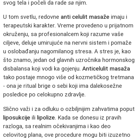
svog tela i počeli da rade
sa
njim.
U tom svetlu, redovne
anti celulit masaže
imaju i
terapeutski karakter. Vreme provedeno u prijatnom
okruženju, sa profesionalcem koji razume vaše
ciljeve, deluje umirujuće na nervni sistem i pomaže
u oslobađanju nagomilanog stresa. A stres je, kao
što znamo, jedan od glavnih uzročnika hormonskog
disbalansa koji vodi ka gojenju.
Anticelulit masaža
tako postaje mnogo više od kozmetičkog tretmana
- ona je ritual brige o sebi koji ima dalekosežne
posledice po celokupno zdravlje.
Slično važi i za odluku o ozbiljnijim zahvatima poput
liposukcije
ili
lipolize
. Kada se donesu iz pravih
razloga, sa realnim očekivanjima i kao deo
celovitog plana, ove procedure mogu biti izuzetno