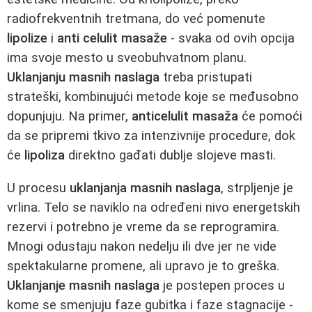
radiofrekventnih tretmana, do već pomenute
lipolize
i
anti celulit masaže
- svaka od ovih opcija
ima svoje mesto u sveobuhvatnom planu.
Uklanjanju masnih naslaga
treba pristupati
strateški, kombinujući metode koje se međusobno
dopunjuju. Na primer,
anticelulit masaža
će pomoći
da se pripremi tkivo za intenzivnije procedure, dok
će
lipoliza
direktno gađati dublje slojeve masti.
U procesu
uklanjanja masnih naslaga
, strpljenje je
vrlina. Telo se naviklo na određeni nivo energetskih
rezervi i potrebno je vreme da se reprogramira.
Mnogi odustaju nakon nedelju ili dve jer ne vide
spektakularne promene, ali upravo je to greška.
Uklanjanje masnih naslaga
je postepen proces u
kome se smenjuju faze gubitka i faze stagnacije -