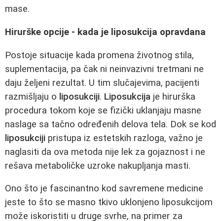
mase.
Hirurške opcije - kada je liposukcija opravdana
Postoje situacije kada promena životnog stila,
suplementacija, pa čak ni neinvazivni tretmani ne
daju željeni rezultat. U tim slučajevima, pacijenti
razmišljaju o
liposukciji
.
Liposukcija
je hirurška
procedura tokom koje se fizički uklanjaju masne
naslage sa tačno određenih delova tela. Dok se kod
liposukciji
pristupa iz estetskih razloga, važno je
naglasiti da ova metoda nije lek za gojaznost i ne
rešava metaboličke uzroke nakupljanja masti.
Ono što je fascinantno kod savremene medicine
jeste to što se masno tkivo uklonjeno liposukcijom
može iskoristiti u druge svrhe, na primer za