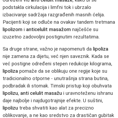
podstakla cirkulacija i limfni tok i ubrzalo
izbacivanje sadržaja razgrađenih masnih ćelija.
Pacijenti koji se odluče na ovakav tandem tretmana
lipolizom
i
anticelulit masažom
najčešće su
izuzetno zadovoljni postignutim rezultatima.
Sa druge strane, važno je napomenuti da
lipoliza
nije zamena za dijetu, već njen saveznik. Kada se
već postigne određeni stepen redukcije kilograma,
lipoliza
pomaže da se oblikuju one regije koje su
tradicionalno otporne - unutrašnja strana butina,
podbradak ili stomak. Timski pristup koji obuhvata
lipolizu
,
anti celulit masažu
i uravnoteženu ishranu
daje najbolje i najdugotrajnije efekte. U suštini,
lipolizu
treba shvatiti kao alat za precizno
oblikovanje, a ne kao sredstvo za drastičan gubitak