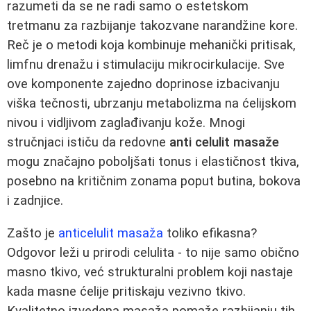
razumeti da se ne radi samo o estetskom
tretmanu za razbijanje takozvane narandžine kore.
Reč je o metodi koja kombinuje mehanički pritisak,
limfnu drenažu i stimulaciju mikrocirkulacije. Sve
ove komponente zajedno doprinose izbacivanju
viška tečnosti, ubrzanju metabolizma na ćelijskom
nivou i vidljivom zaglađivanju kože. Mnogi
stručnjaci ističu da redovne
anti celulit masaže
mogu značajno poboljšati tonus i elastičnost tkiva,
posebno na kritičnim zonama poput butina, bokova
i zadnjice.
Zašto je
anticelulit masaža
toliko efikasna?
Odgovor leži u prirodi celulita - to nije samo obično
masno tkivo, već strukturalni problem koji nastaje
kada masne ćelije pritiskaju vezivno tkivo.
Kvalitetno izvedena masaža pomaže razbijanju tih