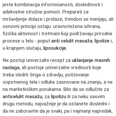
jeste kombinacija informisanosti, doslednosti i
adekvatne stručne pomoći. Preparati za
mršavljenje dolaze i prolaze, trendovi se menjaju, ali
osnovni principi ostaju: uravnotežena ishrana,
fizička aktivnost i tretmani koji podržavaju prirodne
procese u telu - poput
anti celulit masaža
,
lipolize
i,
u krajnjem slučaju,
liposukcije
.
Ne postoji univerzalni recept za
uklanjanje masnih
naslaga
, ali postoje univerzalne vrednosti koje
treba slediti: briga o zdravlju, poštovanje
sopstvenog tela i odluke zasnovane na znanju, a ne
na marketinškim porukama. Bilo da se odlučite za
anticelulit masažu
, za
lipolizu
ili za neku sasvim
drugu metodu, najvažnije je da ostanete dosledni i
da ne zaboravite da je svaki, pa i najmanji napredak,