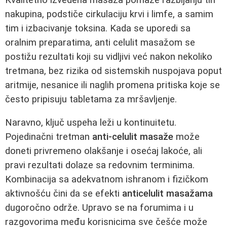
nakupina, podstiče cirkulaciju krvi i limfe, a samim
tim i izbacivanje toksina. Kada se uporedi sa
oralnim preparatima, anti celulit masažom se
postižu rezultati koji su vidljivi već nakon nekoliko
tretmana, bez rizika od sistemskih nuspojava poput
aritmije, nesanice ili naglih promena pritiska koje se
često pripisuju tabletama za mršavljenje.
Naravno, ključ uspeha leži u kontinuitetu.
Pojedinačni tretman
anti-celulit masaže
može
doneti privremeno olakšanje i osećaj lakoće, ali
pravi rezultati dolaze sa redovnim terminima.
Kombinacija sa adekvatnom ishranom i fizičkom
aktivnošću čini da se efekti
anticelulit masažama
dugoročno održe. Upravo se na forumima i u
razgovorima među korisnicima sve češće može