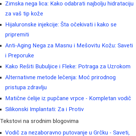
Zimska nega lica: Kako odabrati najbolju hidrataciju
za vaš tip kože
Hijaluronske injekcije: Šta očekivati i kako se
pripremiti
Anti-Aging Nega za Masnu i Mešovitu Kožu: Saveti
i Preporuke
Kako Rešiti Bubuljice i Fleke: Potraga za Uzrokom
Alternativne metode lečenja: Moć prirodnog
pristupa zdravlju
Matične ćelije iz pupčane vrpce - Kompletan vodič
Silikonski Implantati: Za i Protiv
Tekstovi na srodnim blogovima
Vodič za nezaboravno putovanje u Grčku - Saveti,