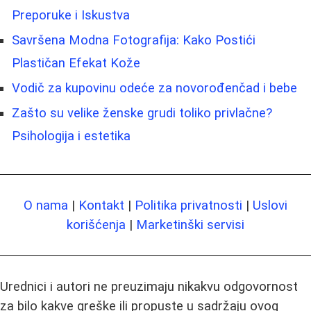
Preporuke i Iskustva
Savršena Modna Fotografija: Kako Postići
Plastičan Efekat Kože
Vodič za kupovinu odeće za novorođenčad i bebe
Zašto su velike ženske grudi toliko privlačne?
Psihologija i estetika
O nama
|
Kontakt
|
Politika privatnosti
|
Uslovi
korišćenja
|
Marketinški servisi
Urednici i autori ne preuzimaju nikakvu odgovornost
za bilo kakve greške ili propuste u sadržaju ovog