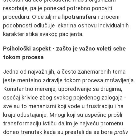
resorbuje, pa je ponekad potrebno ponoviti
proceduru. O detaljima
lipotransfera
i proceni
podobnosti odlučuje lekar na osnovu individualnih
karakteristika svakog pacijenta.
Psihološki aspekt - zašto je važno voleti sebe
tokom procesa
Jedna od najvažnijih, a često zanemarenih tema
jeste mentalno zdravlje tokom procesa mršavljenja.
Konstantno merenje, upoređivanje sa drugima,
osećaj krivice zbog svakog pojedenog zalogaja -
sve su to mehanizmi koji vode u frustraciju i na
kraju odustajanje. Mnogi koji su uspešno prošli
transformaciju ističu da im je najveću promenu
doneo trenutak kada su prestali da se bore
protiv