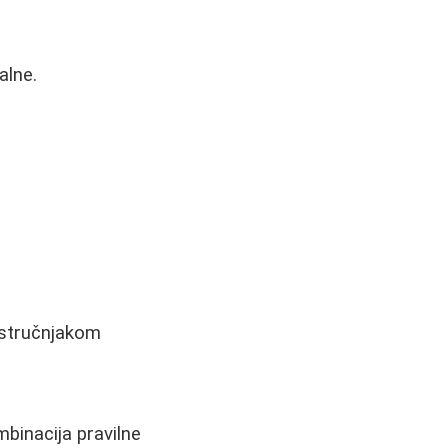
alne.
 stručnjakom
binacija pravilne