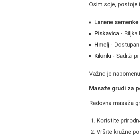
Osim soje, postoje 
Lanene semenke
Piskavica
- Biljka
Hmelj
- Dostupan 
Kikiriki
- Sadrži pr
Važno je napomenut
Masaže grudi za po
Redovna masaža grudi
Koristite prirodn
Vršite kružne po