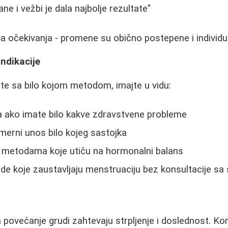
ne i vežbi je dala najbolje rezultate"
na očekivanja - promene su obično postepene i individu
indikacije
te sa bilo kojom metodom, imajte u vidu:
a ako imate bilo kakve zdravstvene probleme
merni unos bilo kojeg sastojka
a metodama koje utiču na hormonalni balans
de koje zaustavljaju menstruaciju bez konsultacije sa
povećanje grudi zahtevaju strpljenje i doslednost. Kom