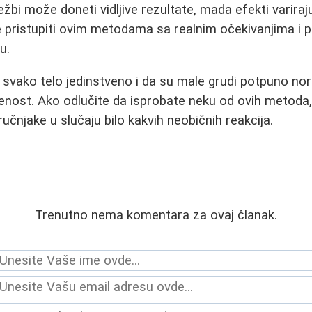
ežbi može doneti vidljive rezultate, mada efekti varira
je pristupiti ovim metodama sa realnim očekivanjima i
u.
 svako telo jedinstveno i da su male grudi potpuno no
nost. Ako odlučite da isprobate neku od ovih metoda,
tručnjake u slučaju bilo kakvih neobičnih reakcija.
Trenutno nema komentara za ovaj članak.