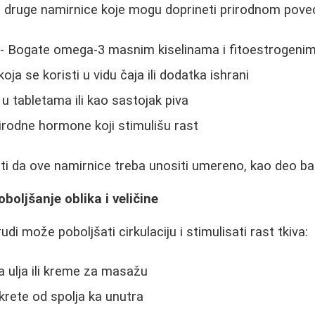
i druge namirnice koje mogu doprineti prirodnom poveć
- Bogate omega-3 masnim kiselinama i fitoestrogeni
 koja se koristi u vidu čaja ili dodatka ishrani
u tabletama ili kao sastojak piva
irodne hormone koji stimulišu rast
i da ove namirnice treba unositi umereno, kao deo bal
boljšanje oblika i veličine
 može poboljšati cirkulaciju i stimulisati rast tkiva:
a ulja ili kreme za masažu
krete od spolja ka unutra