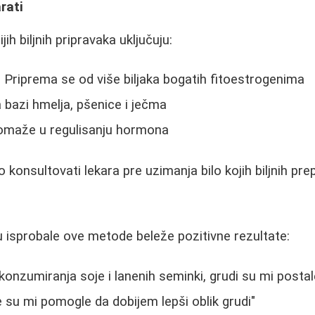
arati
ih biljnih pripravaka uključuju:
 Priprema se od više biljaka bogatih fitoestrogenima
 bazi hmelja, pšenice i ječma
omaže u regulisanju hormona
o konsultovati lekara pre uzimanja bilo kojih biljnih pre
i
 isprobale ove metode beleže pozitivne rezultate:
onzumiranja soje i lanenih seminki, grudi su mi postal
su mi pomogle da dobijem lepši oblik grudi"