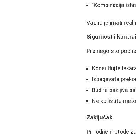
"Kombinacija ishra
Važno je imati real
Sigurnost i kontra
Pre nego što počne
Konsultujte lekar
Izbegavate preko
Budite pažljive s
Ne koristite meto
Zaključak
Prirodne metode za 