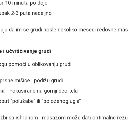
r 10 minuta po dojci
upak 2-3 puta nedeljno
ju da im se grudi posle nekoliko meseci redovne mas
 i učvršćivanje grudi
u pomoći u oblikovanju grudi:
prsne mišiće i podižu grudi
ma
- Fokusirane na gornji deo tela
put "polužabe" ili "položenog ugla"
ežbi sa ishranom i masažom može dati optimalne rezul