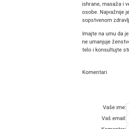
ishrane, masaža i v
osobe. Najvažnije 
sopstvenom zdravlj
Imajte na umu da je
ne umanjuje ženstve
telo i konsultujte s
Komentari
Vaše ime:
Vaš email: