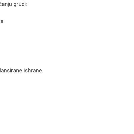
anju grudi:
ma
ansirane ishrane.