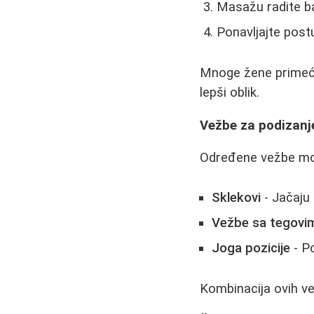
Masažu radite ba
Ponavljajte post
Mnoge žene primeću
lepši oblik.
Vežbe za podizanje
Određene vežbe mog
Sklekovi
- Jačaju 
Vežbe sa tegovi
Joga pozicije
- Po
Kombinacija ovih v