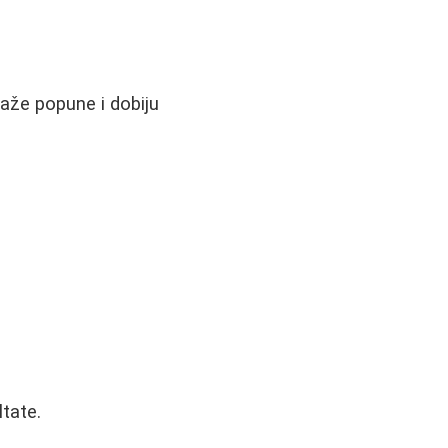
aže popune i dobiju
tate.