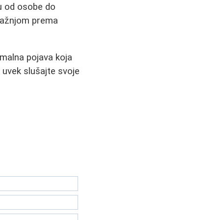
ju od osobe do
 pažnjom prema
rmalna pojava koja
 uvek slušajte svoje