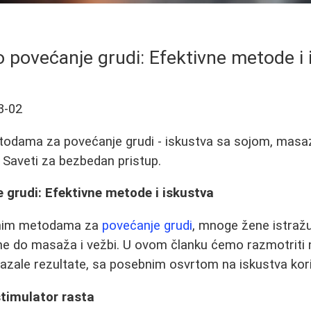
o povećanje grudi: Efektivne metode i 
3-02
todama za povećanje grudi - iskustva sa sojom, mas
. Saveti za bezbedan pristup.
 grudi: Efektivne metode i iskustva
odnim metodama za
povećanje grudi
, mnoge žene istražuj
ne do masaža i vežbi. U ovom članku ćemo razmotriti n
azale rezultate, sa posebnim osvrtom na iskustva kori
stimulator rasta