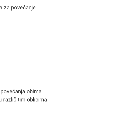
ma za povećanje
g povećanja obima
 različitim oblicima