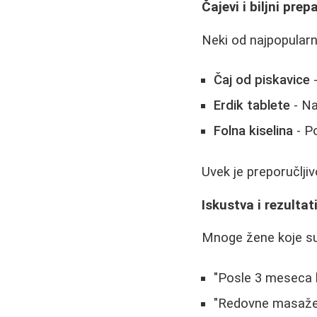
Čajevi i biljni prep
Neki od najpopularnij
Čaj od piskavice
-
Erdik tablete
- Na
Folna kiselina
- P
Uvek je preporučljiv
Iskustva i rezultat
Mnoge žene koje su
"Posle 3 meseca k
"Redovne masaže 