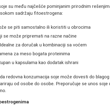
d soje su među najčešće pominjanim prirodnim rešenji
 visokom sadržaju fitoestrogena:
že se piti samostalno ili koristiti u obrocima
koji se može pripremati na razne načine
 Idealne za doručak u kombinaciji sa voćem
amena za meso bogata proteinima
upan u kapsulama kao dodatak ishrani
u da redovna konzumacija soje može dovesti do blago
variraju od osobe do osobe. Preporučuje se unos soje u
jno.
toestrogenima