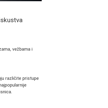
iskustva
azama, vežbama i
u različite pristupe
ajpopularnije
snica.