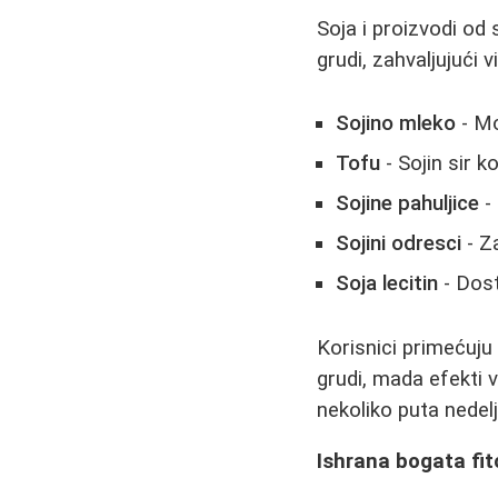
Soja i proizvodi o
grudi, zahvaljujući
Sojino mleko
- Mo
Tofu
- Sojin sir 
Sojine pahuljice
-
Sojini odresci
- Z
Soja lecitin
- Dost
Korisnici primećuj
grudi, mada efekti 
nekoliko puta nedel
Ishrana bogata fi