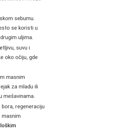
ljudskom sebumu.
esto se koristi u
drugim uljima.
tljivu, suvu i
ke oko očiju, gde
inim masnim
ejak za mladu ili
i u mešavinama.
e bora, regeneraciju
ga masnim
ološkim