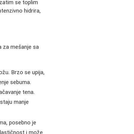
 zatim se toplim
tenzivno hidrira,
va za mešanje sa
ožu. Brzo se upija,
čenje sebuma.
ačavanje tena.
staju manje
ima, posebno je
elastičnost i može