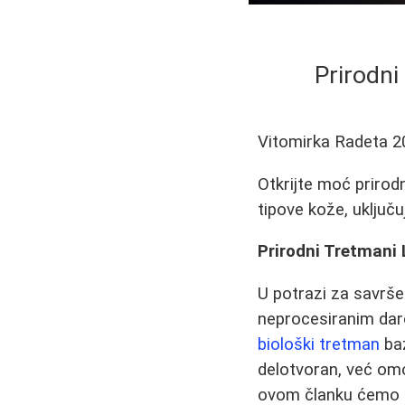
Prirodni
Vitomirka Radeta
2
Otkrijte moć prirod
tipove kože, uključu
Prirodni Tretmani 
U potrazi za savršen
neprocesiranim dar
biološki tretman
baz
delotvoran, već om
ovom članku ćemo ist