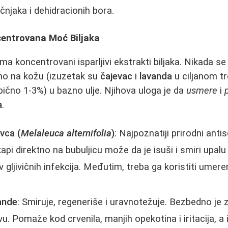
njaka i dehidracionih bora.
centrovana Moć Biljaka
ma koncentrovani isparljivi ekstrakti biljaka. Nikada s
no na kožu (izuzetak su
čajevac
i
lavanda
u ciljanom t
čno 1-3%) u bazno ulje. Njihova uloga je da
usmere
i
a
.
evca (
Melaleuca alternifolia
)
: Najpoznatiji prirodni antis
pi direktno na bubuljicu može da je isuši i smiri upalu 
iv gljivičnih infekcija. Međutim, treba ga koristiti umer
ande
: Smiruje, regeneriše i uravnotežuje. Bezbedno je 
ivu. Pomaže kod crvenila, manjih opekotina i iritacija, a 