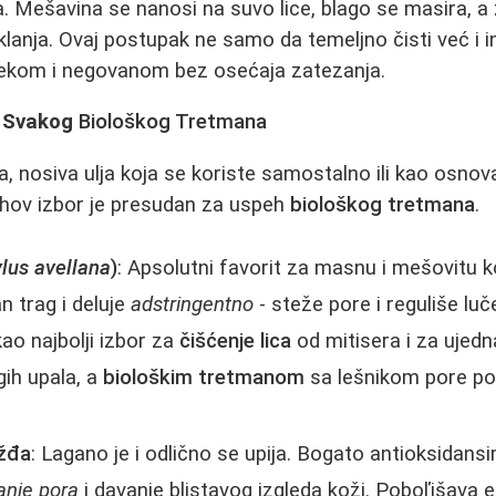
. Mešavina se nanosi na suvo lice, blago se masira, a
lanja. Ovaj postupak ne samo da temeljno čisti već i in
mekom i negovanom bez osećaja zatezanja.
j Svakog
Biološkog Tretmana
, nosiva ulja koja se koriste samostalno ili kao osno
jihov izbor je presudan za uspeh
biološkog tretmana
.
lus avellana
)
: Apsolutni favorit za masnu i mešovitu k
n trag i deluje
adstringentno
- steže pore i reguliše lu
ao najbolji izbor za
čišćenje lica
od mitisera i za ujedn
ih upala, a
biološkim tretmanom
sa lešnikom pore po
ožđa
: Lagano je i odlično se upija. Bogato antioksidans
anje pora
i davanje blistavog izgleda koži. Poboľjšava 