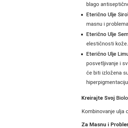
blago antiseptičn
Eterično Ulje Sir
masnu i problemat
Eterično Ulje Se
elestičnosti kože
Eterično Ulje Li
posvetljivanje i s
će biti izložena s
hiperpigmentaciju.
Kreirajte Svoj
Biol
Kombinovanje ulja 
Za Masnu i Problem