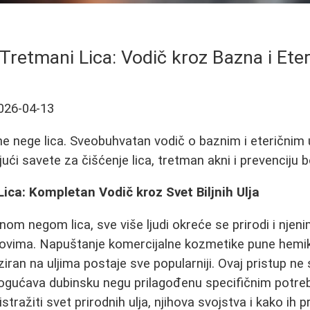
 Tretmani Lica: Vodič kroz Bazna i Eter
026-04-13
ne nege lica. Sveobuhvatan vodič o baznim i eteričnim u
jući savete za čišćenje lica, tretman akni i prevenciju b
Lica: Kompletan Vodič kroz Svet Biljnih Ulja
om negom lica, sve više ljudi okreće se prirodi i njeni
ovima. Napuštanje komercijalne kozmetike pune hemikal
iran na uljima postaje sve popularniji. Ovaj pristup ne
ogućava dubinsku negu prilagođenu specifičnim potre
ražiti svet prirodnih ulja, njihova svojstva i kako ih pr