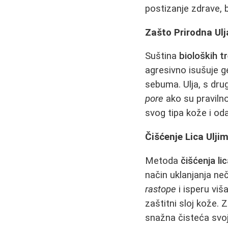
postizanje zdrave, 
Zašto Prirodna Ul
Suština
bioloških 
agresivno isušuje g
sebuma. Ulja, s dru
pore
ako su pravilno
svog tipa kože i odab
Čišćenje Lica Ulj
Metoda
čišćenja li
način uklanjanja ne
rastope
i isperu viš
zaštitni sloj kože. 
snažna čisteća svoj