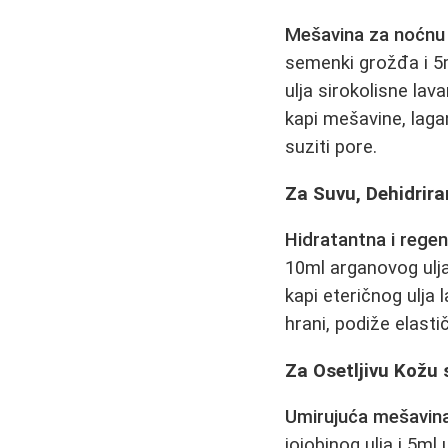
Mešavina za noćnu
semenki grožđa i 5ml
ulja sirokolisne la
kapi mešavine, laga
suziti pore.
Za Suvu, Dehidrira
Hidratantna i rege
10ml arganovog ulja
kapi eteričnog ulja 
hrani, podiže elasti
Za Osetljivu Kožu 
Umirujuća mešavina
jojobinog ulja i 5m