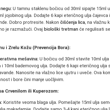
 negu:
U tamnu staklenu bočicu od 30ml sipajte 15ml ulj
 jojobinog ulja. Dodajte 6 kapi eteričnog ulja čajevca 
vande. Dobro protresite. Nakon
čišćenja lica
, na vlažnu 
no je razmažući. Ovaj
biološki tretman
će regulisati se
nu i Zrelu Kožu (Prevencija Bora):
nerativna mešavina:
U bočicu od 30ml stavite 10ml ulja 
 i 10ml bademovog ulja. Dodajte 6 kapi eteričnog ulja
lavande. Nanosite na vlažno lice ujutru i uveče. Ova ko
čnost i bore čini manje uočljivim.
sa Crvenilom ili Kuperozom:
:
Koristite veoma blaga ulja. Pomešajte 15ml ulja sem
l ulja makadamije. Dodajte samo 3-4 kapi eteričnog ulja