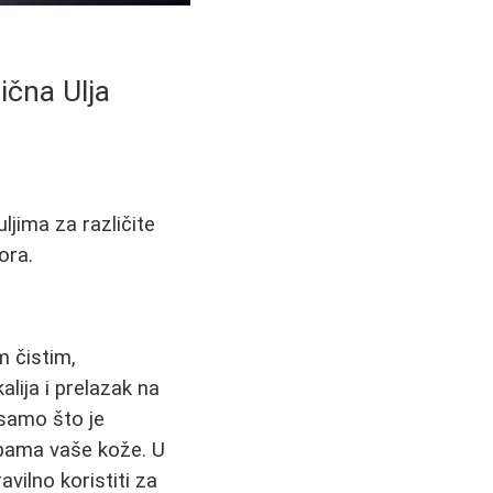
ična Ulja
ljima za različite
ora.
m čistim,
ija i prelazak na
 samo što je
bama vaše kože. U
avilno koristiti za