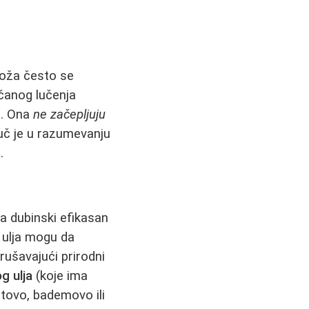
 koža često se
čanog lučenja
e. Ona
ne začepljuju
juč je u razumevanju
.
 a dubinski efikasan
 ulja mogu da
rušavajući prirodni
g ulja
(koje ima
etovo, bademovo ili