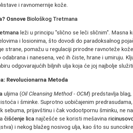
blistave i ravnomernije kože.
ja? Osnove
Biološkog Tretmana
tretmana
leži u principu "slično se leči sličnim". Masna
elovima i losionima, što dovodi do paradoksalnog poja
ge strane, pomažu u regulaciji prirodne ravnoteže kož
 odabrana i nanesena, već ih čiste, hrane i umiruju. Kl
iru odgovarajućih biljnih ulja koja će joj najbolje služiti
ima: Revolucionarna Metoda
ca
uljima (
Oil Cleansing Method - OCM
) predstavlja blag,
čistoća i šminke. Suprotno uobičajenim predrasudama,
ak sebuma, prijavštinu i čak vodootpornu šminku, ne na
Za
čišćenje lica
najčešće se koristi mešavina
ricinusovo
stva) i nekog blažeg nosivog ulja, kao što su suncokr