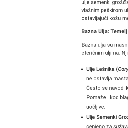
ulje semenki grožđa
vlažnim peškirom uk
ostavljajući kožu 
Bazna Ulja: Temel
Bazna ulja su masna
eteričnim uljima. N
Ulje Lešnika (
Cory
ne ostavlja masta
Često se navodi k
Pomaže i kod blag
uočljive.
Ulje Semenki Gr
cenjeno za
sužav