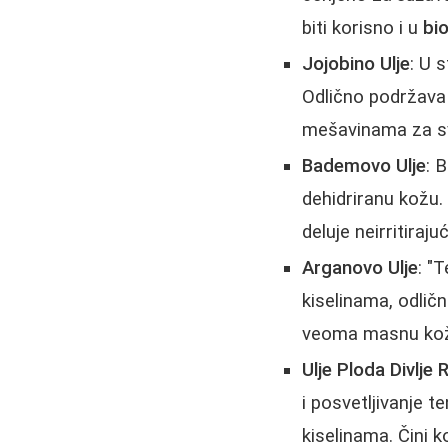
biti korisno i u
bi
Jojobino Ulje
: U 
Odlično podržava h
mešavinama za sve
Bademovo Ulje
: 
dehidriranu kožu. 
deluje neirritiraju
Arganovo Ulje
: "
kiselinama, odličn
veoma masnu kožu,
Ulje Ploda Divlje 
i posvetljivanje 
kiselinama. Čini 