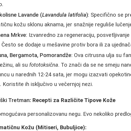
o.
okolisne Lavande (
Lavandula latifolia
)
: Specifično se p
ičnu kožu sklonu aknama, jer snažnije reguliše lučen
mena Mrkve
: Izvanredno za regeneraciju, posvetljivanje
. Često se dodaje u mešavine protiv bora ili za ujednač
muna, Bergamota, Pomorandže
: Ova citrusna ulja su fa
vežinu, ali su
fototoksična
. To znači da se ne smeju nan
uncu u narednih 12-24 sata, jer mogu izazvati opekotine
 Koristite ih isključivo u večernjoj nezi.
oški Tretman
: Recepti za Različite Tipove Kože
omogućava personalizovanu negu. Evo nekoliko predlo
atičnu Kožu (Mitiseri, Bubuljice):