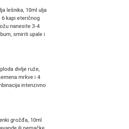
a lešnika, 10ml ulja
i 6 kapi eteričnog
kožu nanesite 3-4
bum, smiriti upale i
ploda divlje ruže,
 semena mrkve i 4
mbinacija intenzivno
enki grožđa, 10ml
 lavande ili nemačke