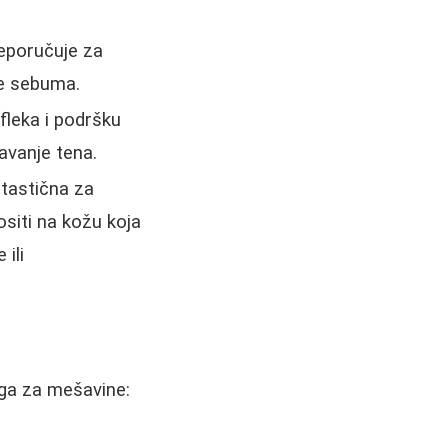
reporučuje za
je sebuma.
 fleka i podršku
avanje tena.
ntastična za
ositi na kožu koja
 ili
ga za mešavine: