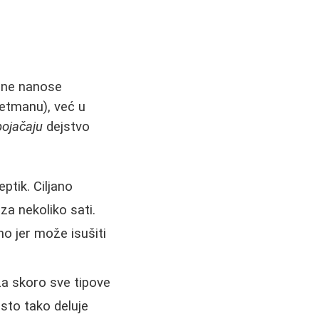
e ne nanose
retmanu), već u
pojačaju
dejstvo
eptik. Ciljano
za nekoliko sati.
eno jer može isušiti
za skoro sve tipove
isto tako deluje