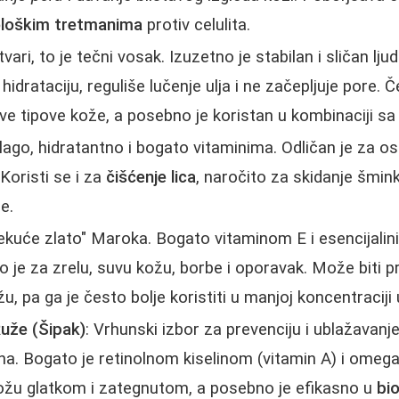
ološkim tretmanima
protiv celulita.
stvari, to je tečni vosak. Izuzetno je stabilan i sličan 
idrataciju, reguliše lučenje ulja i ne začepljuje pore. Č
 tipove kože, a posebno je koristan u kombinaciji sa 
Blago, hidratantno i bogato vitaminima. Odličan je za ose
Koristi se i za
čišćenje lica
, naročito za skidanje šmin
će.
Tekuće zlato" Maroka. Bogato vitaminom E i esencijal
o je za zrelu, suvu kožu, borbe i oporavak. Može biti pr
 pa ga je često bolje koristiti u manjoj koncentracij
Ruže (Šipak)
: Vrhunski izbor za prevenciju i ublažavanj
tena. Bogato je retinolnom kiselinom (vitamin A) i ome
kožu glatkom i zategnutom, a posebno je efikasno u
bi