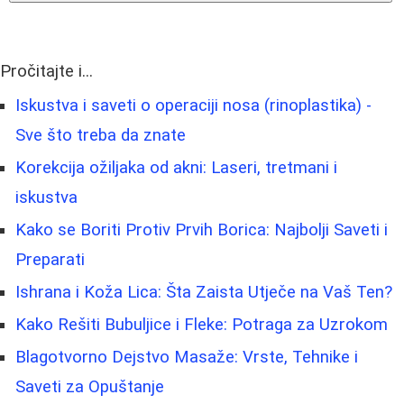
Pročitajte i...
Iskustva i saveti o operaciji nosa (rinoplastika) -
Sve što treba da znate
Korekcija ožiljaka od akni: Laseri, tretmani i
iskustva
Kako se Boriti Protiv Prvih Borica: Najbolji Saveti i
Preparati
Ishrana i Koža Lica: Šta Zaista Utječe na Vaš Ten?
Kako Rešiti Bubuljice i Fleke: Potraga za Uzrokom
Blagotvorno Dejstvo Masaže: Vrste, Tehnike i
Saveti za Opuštanje