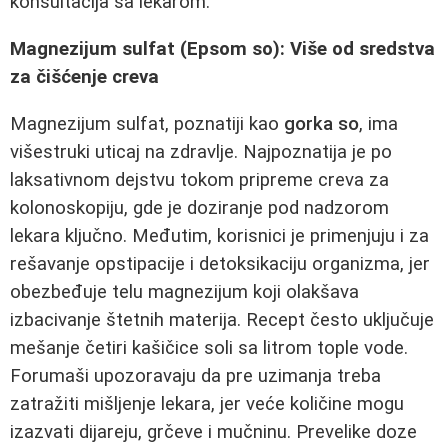
konsultacija sa lekarom.
Magnezijum sulfat (Epsom so): Više od sredstva
za čišćenje creva
Magnezijum sulfat, poznatiji kao
gorka so
, ima
višestruki uticaj na zdravlje. Najpoznatija je po
laksativnom dejstvu tokom pripreme creva za
kolonoskopiju, gde je doziranje pod nadzorom
lekara ključno. Međutim, korisnici je primenjuju i za
rešavanje opstipacije i detoksikaciju organizma, jer
obezbeđuje telu magnezijum koji olakšava
izbacivanje štetnih materija. Recept često uključuje
mešanje četiri kašičice soli sa litrom tople vode.
Forumaši upozoravaju da pre uzimanja treba
zatražiti mišljenje lekara, jer veće količine mogu
izazvati dijareju, grčeve i mučninu. Prevelike doze