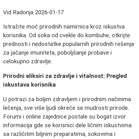
Vid Radonja
2026-01-17
Istražite moć prirodnih namirnica kroz iskustva
korisnika. Od soka od cvekle do kombuhe, otkrijte
prednosti i nedostatke popularnih prirodnih rešenja
za jačanje imuniteta, poboljšanje probave i
celokupno zdravlje.
Prirodni eliksiri za zdravlje i vitalnost: Pregled
iskustava korisnika
U potrazi za boljim zdravljem i prirodnim načinima
lečenja, sve više ljudi okreće se mudrosti prirode.
Forumi i online zajednice postale su bogat izvor
informacija gde se korisnici dele ličnim iskustvima
sa različitim biljnim preparatima, sokovima i