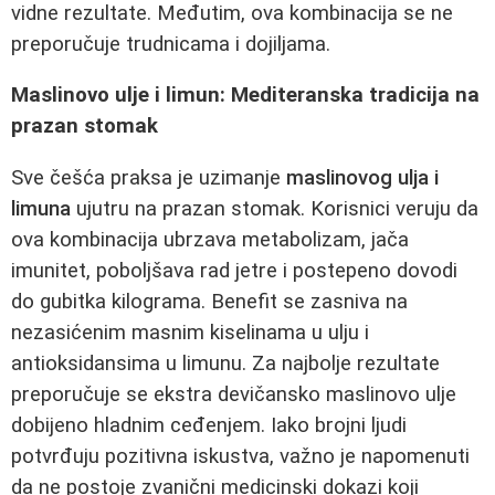
vidne rezultate. Međutim, ova kombinacija se ne
preporučuje trudnicama i dojiljama.
Maslinovo ulje i limun: Mediteranska tradicija na
prazan stomak
Sve češća praksa je uzimanje
maslinovog ulja i
limuna
ujutru na prazan stomak. Korisnici veruju da
ova kombinacija ubrzava metabolizam, jača
imunitet, poboljšava rad jetre i postepeno dovodi
do gubitka kilograma. Benefit se zasniva na
nezasićenim masnim kiselinama u ulju i
antioksidansima u limunu. Za najbolje rezultate
preporučuje se ekstra devičansko maslinovo ulje
dobijeno hladnim ceđenjem. Iako brojni ljudi
potvrđuju pozitivna iskustva, važno je napomenuti
da ne postoje zvanični medicinski dokazi koji