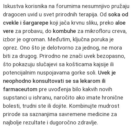
Iskustva korisnika na forumima nesumnjivo pružaju
dragocen uvid u svet prirodnih terapija. Od
soka od
cvekle i šargarepe
koji jača krvnu sliku, preko
aloe
vere
za probavu, do
kombuhe
za mikrofloru creva,
izbor je ogroman. Međutim, ključna poruka je
oprez. Ono što je delotvorno za jednog, ne mora
biti za drugog. Prirodno ne znači uvek bezopasno,
što pokazuju slučajevi sa košticama kajsije ili
potencijalnim nuspojavama gorke soli.
Uvek je
neophodno konsultovati se sa lekarom ili
farmaceutom
pre uvođenja bilo kakvih novih
supstanci u ishranu, naročito ako imate hronične
bolesti, trudni ste ili dojite. Kombinujte mudrost
prirode sa saznanjima savremene medicine za
najbolje rezultate i dugoročno zdravlje.