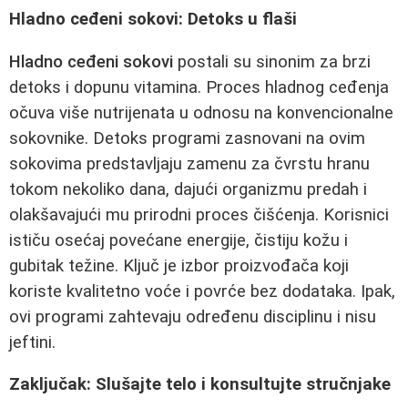
Hladno ceđeni sokovi: Detoks u flaši
Hladno ceđeni sokovi
postali su sinonim za brzi
detoks i dopunu vitamina. Proces hladnog ceđenja
očuva više nutrijenata u odnosu na konvencionalne
sokovnike. Detoks programi zasnovani na ovim
sokovima predstavljaju zamenu za čvrstu hranu
tokom nekoliko dana, dajući organizmu predah i
olakšavajući mu prirodni proces čišćenja. Korisnici
ističu osećaj povećane energije, čistiju kožu i
gubitak težine. Ključ je izbor proizvođača koji
koriste kvalitetno voće i povrće bez dodataka. Ipak,
ovi programi zahtevaju određenu disciplinu i nisu
jeftini.
Zaključak: Slušajte telo i konsultujte stručnjake