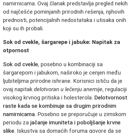
namirnicama. Ovaj članak predstavlja pregled nekih
od najčešće pominjanih prirodnih rešenja, njihovih
prednosti, potencijalnih nedostataka i utisaka onih
koji su ih probali.
Sok od cvekle, šargarepe i jabuke: Napitak za
otpornost
Sok od cvekle
, posebno u kombinaciji sa
šargarepom i jabukom, naširoko je cenjen među
ljubiteljima prirodne ishrane. Korisnici ističu da je
ovaj napitak
delotvoran u lečenju anemije
, regulaciji
visokog krvnog pritiska i holesterola.
Delotvornost
raste kada se kombinuje sa drugim prirodnim
namirnicama
. Posebno se preporučuje u zimskom
periodu za
jačanje imuniteta i poboljšanje krvne
slike
. Iskustva sa domaćih foruma govore da se