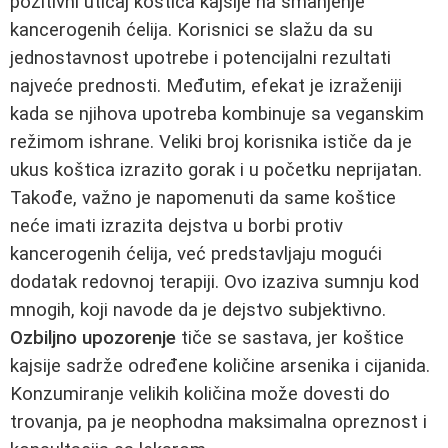
pozitivni uticaj koštica kajsije na smanjenje
kancerogenih ćelija. Korisnici se slažu da su
jednostavnost upotrebe i potencijalni rezultati
najveće prednosti. Međutim, efekat je izraženiji
kada se njihova upotreba kombinuje sa veganskim
režimom ishrane. Veliki broj korisnika ističe da je
ukus koštica izrazito gorak i u početku neprijatan.
Takođe, važno je napomenuti da same koštice
neće imati izrazita dejstva u borbi protiv
kancerogenih ćelija, već predstavljaju mogući
dodatak redovnoj terapiji. Ovo izaziva sumnju kod
mnogih, koji navode da je dejstvo subjektivno.
Ozbiljno upozorenje
tiče se sastava, jer koštice
kajsije sadrže određene količine arsenika i cijanida.
Konzumiranje velikih količina može dovesti do
trovanja, pa je neophodna maksimalna opreznost i