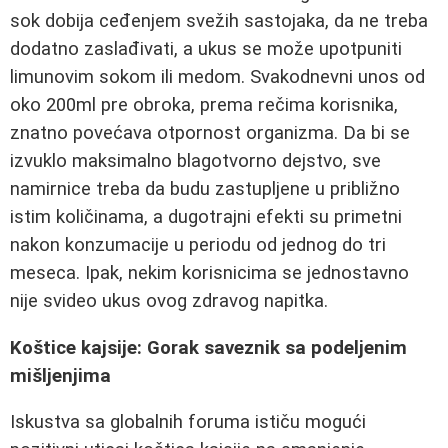
sok dobija ceđenjem svežih sastojaka, da ne treba
dodatno zaslađivati, a ukus se može upotpuniti
limunovim sokom ili medom. Svakodnevni unos od
oko 200ml pre obroka, prema rečima korisnika,
znatno povećava otpornost organizma. Da bi se
izvuklo maksimalno blagotvorno dejstvo, sve
namirnice treba da budu zastupljene u približno
istim količinama, a dugotrajni efekti su primetni
nakon konzumacije u periodu od jednog do tri
meseca. Ipak, nekim korisnicima se jednostavno
nije svideo ukus ovog zdravog napitka.
Koštice kajsije: Gorak saveznik sa podeljenim
mišljenjima
Iskustva sa globalnih foruma ističu mogući