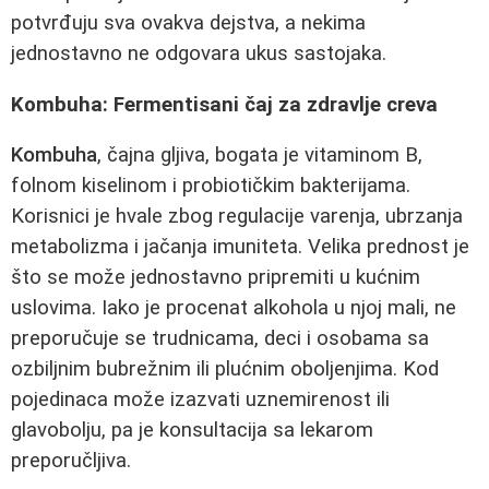
potvrđuju sva ovakva dejstva, a nekima
jednostavno ne odgovara ukus sastojaka.
Kombuha: Fermentisani čaj za zdravlje creva
Kombuha
, čajna gljiva, bogata je vitaminom B,
folnom kiselinom i probiotičkim bakterijama.
Korisnici je hvale zbog regulacije varenja, ubrzanja
metabolizma i jačanja imuniteta. Velika prednost je
što se može jednostavno pripremiti u kućnim
uslovima. Iako je procenat alkohola u njoj mali, ne
preporučuje se trudnicama, deci i osobama sa
ozbiljnim bubrežnim ili plućnim oboljenjima. Kod
pojedinaca može izazvati uznemirenost ili
glavobolju, pa je konsultacija sa lekarom
preporučljiva.