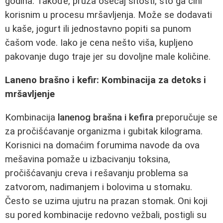
godina. Takođe, pruža osećaj sitosti, što ga čini
korisnim u procesu mršavljenja. Može se dodavati
u kaše, jogurt ili jednostavno popiti sa punom
čašom vode. Iako je cena nešto viša, kupljeno
pakovanje dugo traje jer su dovoljne male količine.
Laneno brašno i kefir: Kombinacija za detoks i
mršavljenje
Kombinacija
lanenog brašna i kefira
preporučuje se
za pročišćavanje organizma i gubitak kilograma.
Korisnici na domaćim forumima navode da ova
mešavina pomaže u izbacivanju toksina,
pročišćavanju creva i rešavanju problema sa
zatvorom, nadimanjem i bolovima u stomaku.
Često se uzima ujutru na prazan stomak. Oni koji
su pored kombinacije redovno vežbali, postigli su