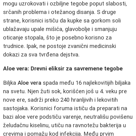
mogu uzrokovati i ozbiljne tegobe poput slabosti,
srčanih problema i otežanog disanja. S druge
strane, korisnici ističu da kupke sa gorkom soli
ublažavaju upale mišića, glavobolje i smanjuju
oticanje stopala, što je posebno korisno za
trudnice. Ipak, ne postoje zvanični medicinski
dokazi za sva tvrđena dejstva.
Aloe vera: Drevni eliksir za savremene tegobe
Biljka
Aloe vera
spada među 16 najlekovitijih biljaka
na svetu. Njen žuti sok, korišćen još u 4. veku pre
nove ere, sadrži preko 240 hranljivih i lekovitih
sastojaka. Korisnici foruma ističu da preparati na
bazi aloe vere podstiču varenje, neutrališu povišenu
želudačnu kiselinu, utiču na ravnotežu bakterija u
crevima i pomažu kod infekcija. Među prvim