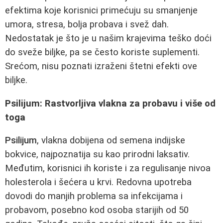
efektima koje korisnici primećuju su smanjenje
umora, stresa, bolja probava i svež dah.
Nedostatak je što je u našim krajevima teško doći
do sveže biljke, pa se često koriste suplementi.
Srećom, nisu poznati izraženi štetni efekti ove
biljke.
Psilijum: Rastvorljiva vlakna za probavu i više od
toga
Psilijum
, vlakna dobijena od semena indijske
bokvice, najpoznatija su kao prirodni laksativ.
Međutim, korisnici ih koriste i za regulisanje nivoa
holesterola i šećera u krvi. Redovna upotreba
dovodi do manjih problema sa infekcijama i
probavom, posebno kod osoba starijih od 50