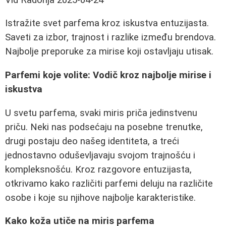
Istražite svet parfema kroz iskustva entuzijasta.
Saveti za izbor, trajnost i razlike između brendova.
Najbolje preporuke za mirise koji ostavljaju utisak.
Parfemi koje volite: Vodič kroz najbolje mirise i
iskustva
U svetu parfema, svaki miris priča jedinstvenu
priču. Neki nas podsećaju na posebne trenutke,
drugi postaju deo našeg identiteta, a treći
jednostavno oduševljavaju svojom trajnošću i
kompleksnošću. Kroz razgovore entuzijasta,
otkrivamo kako različiti parfemi deluju na različite
osobe i koje su njihove najbolje karakteristike.
Kako koža utiče na miris parfema