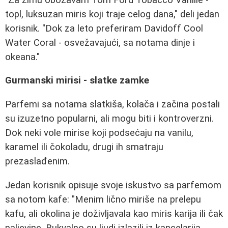
topl, luksuzan miris koji traje celog dana," deli jedan
korisnik. "Dok za leto preferiram Davidoff Cool
Water Coral - osvežavajući, sa notama dinje i
okeana."
Gurmanski mirisi - slatke zamke
Parfemi sa notama slatkiša, kolača i začina postali
su izuzetno popularni, ali mogu biti i kontroverzni.
Dok neki vole mirise koji podsećaju na vanilu,
karamel ili čokoladu, drugi ih smatraju
prezaslađenim.
Jedan korisnik opisuje svoje iskustvo sa parfemom
sa notom kafe: "Menim lično miriše na prelepu
kafu, ali okolina je doživljavala kao miris karija ili čak
paljevine. Bukvalno su ljudi izlazili iz kancelarija