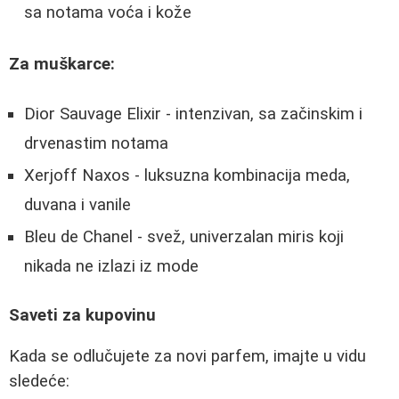
sa notama voća i kože
Za muškarce:
Dior Sauvage Elixir - intenzivan, sa začinskim i
drvenastim notama
Xerjoff Naxos - luksuzna kombinacija meda,
duvana i vanile
Bleu de Chanel - svež, univerzalan miris koji
nikada ne izlazi iz mode
Saveti za kupovinu
Kada se odlučujete za novi parfem, imajte u vidu
sledeće: