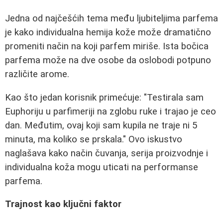
Jedna od najčešćih tema među ljubiteljima parfema
je kako individualna hemija kože može dramatično
promeniti način na koji parfem miriše. Ista bočica
parfema može na dve osobe da oslobodi potpuno
različite arome.
Kao što jedan korisnik primećuje: "Testirala sam
Euphoriju u parfimeriji na zglobu ruke i trajao je ceo
dan. Međutim, ovaj koji sam kupila ne traje ni 5
minuta, ma koliko se prskala." Ovo iskustvo
naglašava kako način čuvanja, serija proizvodnje i
individualna koža mogu uticati na performanse
parfema.
Trajnost kao ključni faktor