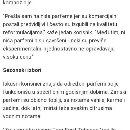
kompozicije.
"Prešla sam na niša parfeme jer su komercijalni
postali predvidljivi i često su izgubili na kvalitetu
reformulacijama," kaže jedan korisnik. "Međutim, ni
niša parfemi nisu savršeni - neki su previše
eksperimentalni ili jednostavno ne opravdavaju
visoku cenu."
Sezonski izbori
Iskusni korisnici znaju da određeni parfemi bolje
funkcionišu u specifičnim godišnjim dobima. Zimski
parfemi su obično topliji, sa notama vanile, karme i
začina, dok letnji mirisi teže svežim citrusima i
vodnim notama.
"Za zimu obožavam Tom Ford Tobacco Vanille -