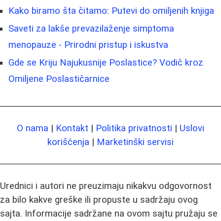
Kako biramo šta čitamo: Putevi do omiljenih knjiga
Saveti za lakše prevazilaženje simptoma
menopauze - Prirodni pristup i iskustva
Gde se Kriju Najukusnije Poslastice? Vodič kroz
Omiljene Poslastičarnice
O nama
|
Kontakt
|
Politika privatnosti
|
Uslovi
korišćenja
|
Marketinški servisi
Urednici i autori ne preuzimaju nikakvu odgovornost
za bilo kakve greške ili propuste u sadržaju ovog
sajta. Informacije sadržane na ovom sajtu pružaju se