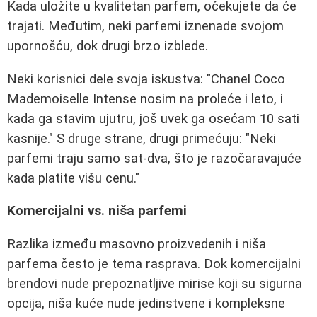
Kada uložite u kvalitetan parfem, očekujete da će
trajati. Međutim, neki parfemi iznenade svojom
upornošću, dok drugi brzo izblede.
Neki korisnici dele svoja iskustva: "Chanel Coco
Mademoiselle Intense nosim na proleće i leto, i
kada ga stavim ujutru, još uvek ga osećam 10 sati
kasnije." S druge strane, drugi primećuju: "Neki
parfemi traju samo sat-dva, što je razočaravajuće
kada platite višu cenu."
Komercijalni vs. niša parfemi
Razlika između masovno proizvedenih i niša
parfema često je tema rasprava. Dok komercijalni
brendovi nude prepoznatljive mirise koji su sigurna
opcija, niša kuće nude jedinstvene i kompleksne