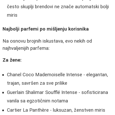
često skuplji brendovi ne znače automatski bolji
miris
Najbolji parfemi po mišljenju korisnika
Na osnovu brojnih iskustava, evo nekih od
najhvaljenijih parfema:
Za žene:
Chanel Coco Mademoiselle Intense - elegantan,
trajan, savršen za sve prilike
Guerlain Shalimar Soufflé Intense - sofisticirana
vanila sa egzotičnim notama
Cartier La Panthère - luksuzan, ženstven miris