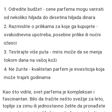
Odredite budžet - cene parfema mogu varirati
od nekoliko hiljada do desetina hiljada dinara
Razmislite o prilikama za koje ga kupujete -
svakodnevna upotreba, posebne prilike ili noćni
izlasci
Testirajte više puta - miris može da se menja
tokom dana na vašoj koži
Ne žurite - kvalitetan parfem je investicija koja
može trajati godinama
Kao što vidite, svet parfema je kompleksan i
fascinantan. Bilo da tražite nešto svežije za leto,
toplije za zimu ili jednostavno želite da pronađete