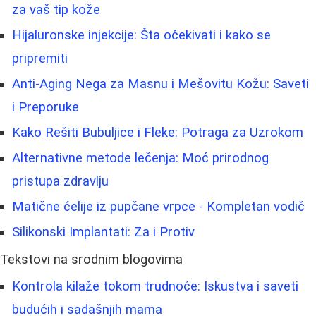
za vaš tip kože
Hijaluronske injekcije: Šta očekivati i kako se
pripremiti
Anti-Aging Nega za Masnu i Mešovitu Kožu: Saveti
i Preporuke
Kako Rešiti Bubuljice i Fleke: Potraga za Uzrokom
Alternativne metode lečenja: Moć prirodnog
pristupa zdravlju
Matične ćelije iz pupčane vrpce - Kompletan vodič
Silikonski Implantati: Za i Protiv
Tekstovi na srodnim blogovima
Kontrola kilaže tokom trudnoće: Iskustva i saveti
budućih i sadašnjih mama