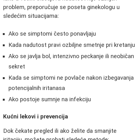
problem, preporučuje se poseta ginekologu u
sledećim situacijama:
Ako se simptomi često ponavljaju
Kada nadutost pravi ozbiljne smetnje pri kretanju
Ako se javlja bol, intenzivno peckanje ili neobičan
sekret
Kada se simptomi ne povlače nakon izbegavanja
potencijalnih iritanasa
Ako postoje sumnje na infekciju
Kućni lekovi i prevencija
Dok čekate pregled ili ako želite da smanjite
iritaciju, možete probati sledeće metode: