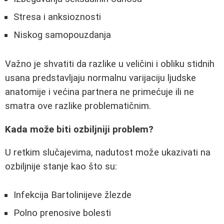
Stresa i anksioznosti
Niskog samopouzdanja
Važno je shvatiti da razlike u veličini i obliku stidnih
usana predstavljaju normalnu varijaciju ljudske
anatomije i većina partnera ne primećuje ili ne
smatra ove razlike problematičnim.
Kada može biti ozbiljniji problem?
U retkim slučajevima, nadutost može ukazivati na
ozbiljnije stanje kao što su:
Infekcija Bartolinijeve žlezde
Polno prenosive bolesti