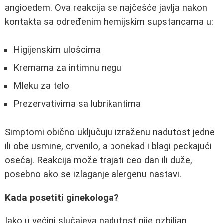
angioedem. Ova reakcija se najčešće javlja nakon
kontakta sa određenim hemijskim supstancama u:
Higijenskim ulošcima
Kremama za intimnu negu
Mleku za telo
Prezervativima sa lubrikantima
Simptomi obično uključuju izraženu nadutost jedne
ili obe usmine, crvenilo, a ponekad i blagi peckajući
osećaj. Reakcija može trajati ceo dan ili duže,
posebno ako se izlaganje alergenu nastavi.
Kada posetiti ginekologa?
Iako u većini slučajeva nadutost nije ozbiljan