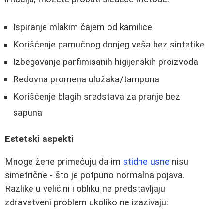
Ispiranje mlakim čajem od kamilice
Korišćenje pamučnog donjeg veša bez sintetike
Izbegavanje parfimisanih higijenskih proizvoda
Redovna promena uložaka/tampona
Korišćenje blagih sredstava za pranje bez
sapuna
Estetski aspekti
Mnoge žene primećuju da im
stidne usne
nisu
simetrične - što je potpuno normalna pojava.
Razlike u veličini i obliku ne predstavljaju
zdravstveni problem ukoliko ne izazivaju: