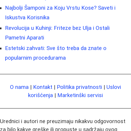
Najbolji Šamponi za Koju Vrstu Kose? Saveti i
Iskustva Korisnika
Revolucija u Kuhinji: Friteze bez Ulja i Ostali
Pametni Aparati
Estetski zahvati: Sve što treba da znate o
popularnim procedurama
O nama
|
Kontakt
|
Politika privatnosti
|
Uslovi
korišćenja
|
Marketinški servisi
Urednici i autori ne preuzimaju nikakvu odgovornost
za bilo kakve greške ili propuste u sadržaju ovog