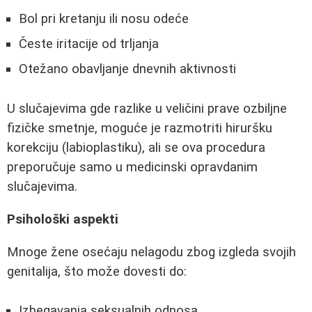
Bol pri kretanju ili nosu odeće
Česte iritacije od trljanja
Otežano obavljanje dnevnih aktivnosti
U slučajevima gde razlike u veličini prave ozbiljne
fizičke smetnje, moguće je razmotriti hiruršku
korekciju (labioplastiku), ali se ova procedura
preporučuje samo u medicinski opravdanim
slučajevima.
Psihološki aspekti
Mnoge žene osećaju nelagodu zbog izgleda svojih
genitalija, što može dovesti do:
Izbegavanja seksualnih odnosa