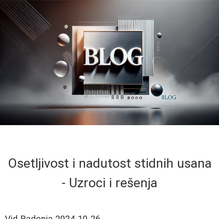
Osetljivost i nadutost stidnih usana
- Uzroci i rešenja
Vid Radonja
2024-10-26