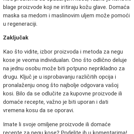
blage proizvode koji ne iritiraju kožu glave. Domaća
maska sa medom i maslinovim uljem može pomoći
u regeneraciji.
Zaključak
Kao što vidite, izbor proizvoda i metoda za negu
kose je veoma individualan. Ono što odlično deluje
na jednu osobu može biti potpuno neprikladno za
drugu. Ključ je u isprobavanju različitih opcija i
pronalaženju onog što najbolje odgovara vašoj
kosi. Bilo da se odlučite za kupovne proizvode ili
domaće recepte, važno je biti uporan i dati
vremena kosu da se oporavi.
Imate li svoje omiljene proizvode ili domaće
recepte za negu kose? Podelite ih u komentarima!