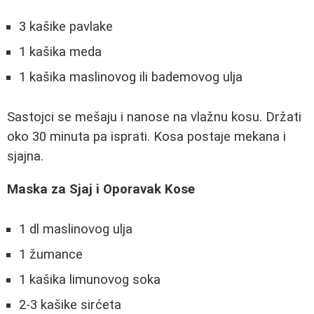
3 kašike pavlake
1 kašika meda
1 kašika maslinovog ili bademovog ulja
Sastojci se mešaju i nanose na vlažnu kosu. Držati
oko 30 minuta pa isprati. Kosa postaje mekana i
sjajna.
Maska za Sjaj i Oporavak Kose
1 dl maslinovog ulja
1 žumance
1 kašika limunovog soka
2-3 kašike sirćeta