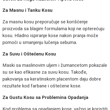
Za Masnu i Tanku Kosu
Za masnu kosu preporučuje se korišćenje
proizvoda sa blagim formulama koji ne opterećuju
kosu. Hladno ispiranje kose nakon pranja može
pomoći u smanjenju lučenja sebuma.
Za Suvu i Oštećenu Kosu
Maski sa maslinovim uljem i žumancetom pokazale
su se kao efikasne za suvu kosu. Takođe,
pakovanja sa keratinskom placentom daju dobre
rezultate kod farbane i oštećene kose.
Za Gustu Kosu sa Problemina Opadanja
Kod problema sa opadanjem kose, važno je koristiti