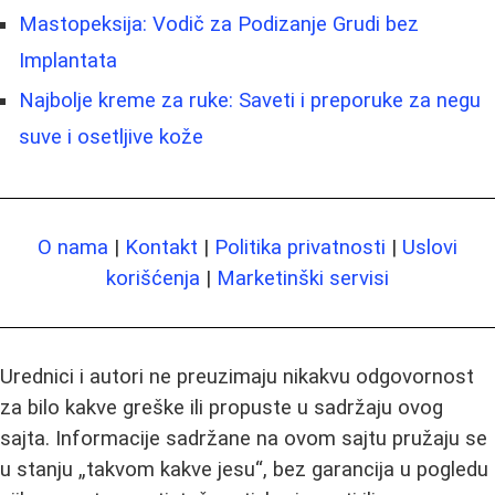
Mastopeksija: Vodič za Podizanje Grudi bez
Implantata
Najbolje kreme za ruke: Saveti i preporuke za negu
suve i osetljive kože
O nama
|
Kontakt
|
Politika privatnosti
|
Uslovi
korišćenja
|
Marketinški servisi
Urednici i autori ne preuzimaju nikakvu odgovornost
za bilo kakve greške ili propuste u sadržaju ovog
sajta. Informacije sadržane na ovom sajtu pružaju se
u stanju „takvom kakve jesu“, bez garancija u pogledu