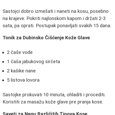
Sastojci dobro izmešati i naneti na kosu, posebno
na krajeve. Pokriti najlonskom kapom i držati 2-3
sata, pa oprati. Postupak ponavljati svakih 15 dana.
Tonik za Dubinsko Čišćenje Kože Glave
2 čaše vode
1 čaša jabukovog sirćeta
2 kašike nane
5 listova lovora
Sastojke prokuvati 10 minuta, ohladiti i procediti.
Koristiti za masažu kože glave pre pranja kose.
Saveti za Negu Različitih Tipova Kose