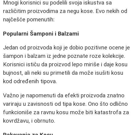
Mnogi korisnici su podelili svoja iskustva sa
različitim proizvodima za negu kose. Evo nekih od
najčešće pomenutih:
Popularni Šamponi i Balzami
Jedan od proizvoda koji je dobio pozitivne ocene je
šampon i balzam iz jedne poznate roze kolekcije.
Korisnici ističu da proizvod lepo miriše i daje kosu
bujnost, ali neki su primetili da može isušiti kosu
kod određenih tipova.
Važno je napomenuti da efekti proizvoda znatno
variraju u zavisnosti od tipa kose. Ono što odlično
funkcioniše za ravnu kosu može biti katastrofa za
kovrdžavu, i obrnuto.
Pakovanja za Kosu