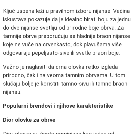
Ključ uspeha leži u pravilnom izboru nijanse. Većina
iskustava pokazuje da je idealno birati boju za jednu
do dve nijanse svetliju od prirodne boje obrva. Za
tamnije obrve preporučuju se hladnije braon nijanse
koje ne vuče na crvenkasto, dok plavušama više
odgovaraju pepeljasto-sive ili svetle braon boje.
Važno je naglasiti da crna olovka retko izgleda
prirodno, čak i na veoma tamnim obrvama. U tom
slučaju bolje je koristiti tamno-sivu ili tamno braon
nijansu.
Popularni brendovi i njihove karakteristike
Dior olovke za obrve
Dior olovke su često pominjane kao jedne od