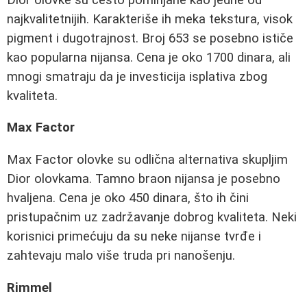
najkvalitetnijih. Karakteriše ih meka tekstura, visok
pigment i dugotrajnost. Broj 653 se posebno ističe
kao popularna nijansa. Cena je oko 1700 dinara, ali
mnogi smatraju da je investicija isplativa zbog
kvaliteta.
Max Factor
Max Factor olovke su odlična alternativa skupljim
Dior olovkama. Tamno braon nijansa je posebno
hvaljena. Cena je oko 450 dinara, što ih čini
pristupačnim uz zadržavanje dobrog kvaliteta. Neki
korisnici primećuju da su neke nijanse tvrđe i
zahtevaju malo više truda pri nanošenju.
Rimmel