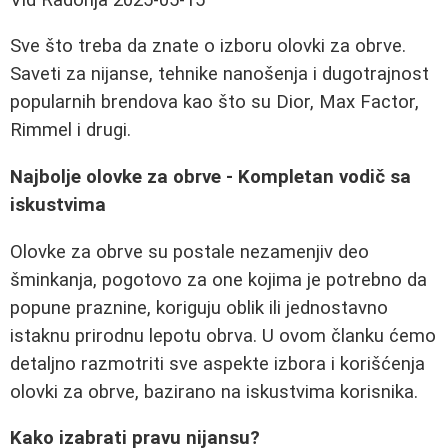
Sve što treba da znate o izboru olovki za obrve.
Saveti za nijanse, tehnike nanošenja i dugotrajnost
popularnih brendova kao što su Dior, Max Factor,
Rimmel i drugi.
Najbolje olovke za obrve - Kompletan vodič sa
iskustvima
Olovke za obrve su postale nezamenjiv deo
šminkanja, pogotovo za one kojima je potrebno da
popune praznine, koriguju oblik ili jednostavno
istaknu prirodnu lepotu obrva. U ovom članku ćemo
detaljno razmotriti sve aspekte izbora i korišćenja
olovki za obrve, bazirano na iskustvima korisnika.
Kako izabrati pravu nijansu?