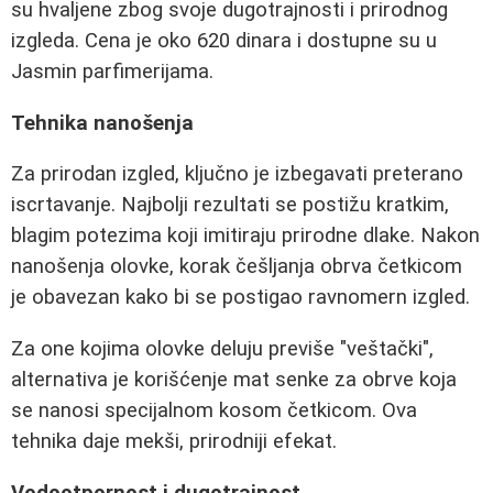
su hvaljene zbog svoje dugotrajnosti i prirodnog
izgleda. Cena je oko 620 dinara i dostupne su u
Jasmin parfimerijama.
Tehnika nanošenja
Za prirodan izgled, ključno je izbegavati preterano
iscrtavanje. Najbolji rezultati se postižu kratkim,
blagim potezima koji imitiraju prirodne dlake. Nakon
nanošenja olovke, korak češljanja obrva četkicom
je obavezan kako bi se postigao ravnomern izgled.
Za one kojima olovke deluju previše "veštački",
alternativa je korišćenje mat senke za obrve koja
se nanosi specijalnom kosom četkicom. Ova
tehnika daje mekši, prirodniji efekat.
Vodootpornost i dugotrajnost