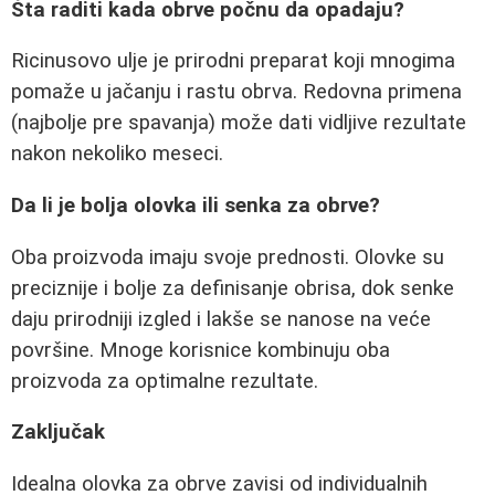
Šta raditi kada obrve počnu da opadaju?
Ricinusovo ulje je prirodni preparat koji mnogima
pomaže u jačanju i rastu obrva. Redovna primena
(najbolje pre spavanja) može dati vidljive rezultate
nakon nekoliko meseci.
Da li je bolja olovka ili senka za obrve?
Oba proizvoda imaju svoje prednosti. Olovke su
preciznije i bolje za definisanje obrisa, dok senke
daju prirodniji izgled i lakše se nanose na veće
površine. Mnoge korisnice kombinuju oba
proizvoda za optimalne rezultate.
Zaključak
Idealna olovka za obrve zavisi od individualnih