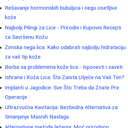
Rešavanje hormonskih bubuljica i negu osetljive
kože
Najbolji Pilingi za Lice - Prirodni i Kupovni Recepti
za Savršenu Kožu
Zimska nega lica: Kako odabrati najbolju hidrataciju
za vaš tip kože
Borba sa problemima kože lica - Ispovesti i saveti
Ishrana i Koža Lica: Šta Zaista Utječe na Vaš Ten?
Implanti u Jagodice: Sve Što Treba da Znate Pre
Operacije
Ultrazvučna Kavitacija: Bezbedna Alternativa za
Smanjenje Masnih Naslaga
Alternativne metode lečenja: Moć prirodnog