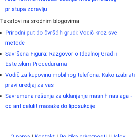
pristupa zdravlju
Tekstovi na srodnim blogovima
Prirodni put do čvršćih grudi: Vodič kroz sve
metode
Savršena Figura: Razgovor o Idealnoj Građi i
Estetskim Procedurama
Vodič za kupovinu mobilnog telefona: Kako izabrati
pravi uredjaj za vas
Savremena rešenja za uklanjanje masnih naslaga -
od anticelulit masaže do liposukcije
O nama
|
Kontakt
|
Politika privatnosti
|
Uslovi