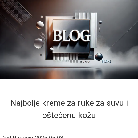
Najbolje kreme za ruke za suvu i
oštećenu kožu
Vid Radonja
2025-05-08