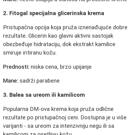
2. Fitogal specijalna glicerinska krema
Pristupačna opcija koja pruža iznenađujuće dobre
rezultate. Glicerin kao glavni aktivni sastojak
obezbeđuje hidrataciju, dok ekstrakt kamilice
smiruje iritiranu kožu.
Prednosti:
niska cena, brzo upijanje
Mane:
sadrži parabene
3. Balea sa ureom ili kamilicom
Popularna DM-ova krema koja pruža odlične
rezultate po pristupačnoj ceni. Dostupna je u više
varijanti - sa ureom za intenzivniju negu ili sa
kamilicom za osetljivu kožu.