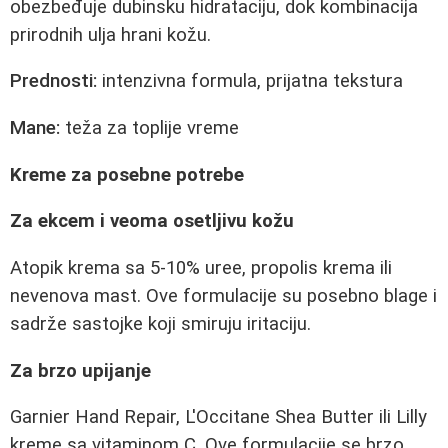
obezbeđuje dubinsku hidrataciju, dok kombinacija
prirodnih ulja hrani kožu.
Prednosti:
intenzivna formula, prijatna tekstura
Mane:
teža za toplije vreme
Kreme za posebne potrebe
Za ekcem i veoma osetljivu kožu
Atopik krema sa 5-10% uree, propolis krema ili
nevenova mast. Ove formulacije su posebno blage i
sadrže sastojke koji smiruju iritaciju.
Za brzo upijanje
Garnier Hand Repair, L'Occitane Shea Butter ili Lilly
kreme sa vitaminom C. Ove formulacije se brzo