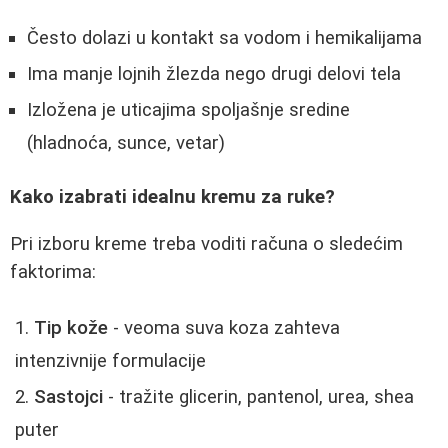
Često dolazi u kontakt sa vodom i hemikalijama
Ima manje lojnih žlezda nego drugi delovi tela
Izložena je uticajima spoljašnje sredine
(hladnoća, sunce, vetar)
Kako izabrati idealnu kremu za ruke?
Pri izboru kreme treba voditi računa o sledećim
faktorima:
Tip kože
- veoma suva koza zahteva
intenzivnije formulacije
Sastojci
- tražite glicerin, pantenol, urea, shea
puter