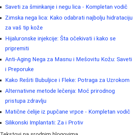
Saveti za šminkanje i negu lica - Kompletan vodič
Zimska nega lica: Kako odabrati najbolju hidrataciju
za vaš tip kože
Hijaluronske injekcije: Šta očekivati i kako se
pripremiti
Anti-Aging Nega za Masnu i Mešovitu Kožu: Saveti
i Preporuke
Kako Rešiti Bubuljice i Fleke: Potraga za Uzrokom
Alternativne metode lečenja: Moć prirodnog
pristupa zdravlju
Matične ćelije iz pupčane vrpce - Kompletan vodič
Silikonski Implantati: Za i Protiv
Tekstovi na srodnim blogovima