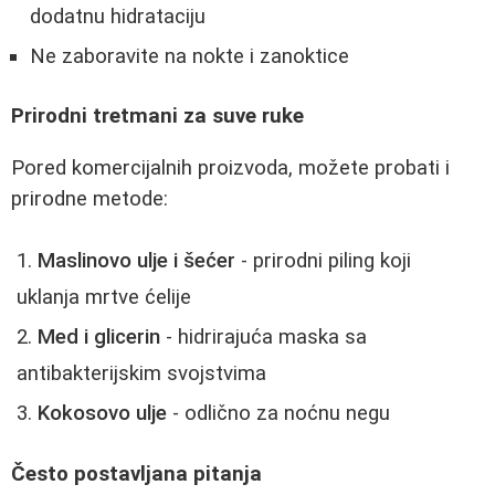
dodatnu hidrataciju
Ne zaboravite na nokte i zanoktice
Prirodni tretmani za suve ruke
Pored komercijalnih proizvoda, možete probati i
prirodne metode:
Maslinovo ulje i šećer
- prirodni piling koji
uklanja mrtve ćelije
Med i glicerin
- hidrirajuća maska sa
antibakterijskim svojstvima
Kokosovo ulje
- odlično za noćnu negu
Često postavljana pitanja