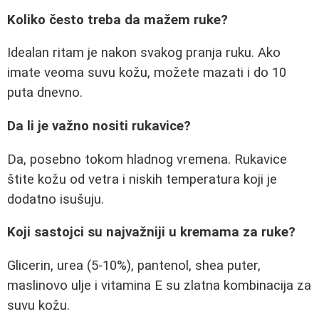
Koliko često treba da mažem ruke?
Idealan ritam je nakon svakog pranja ruku. Ako
imate veoma suvu kožu, možete mazati i do 10
puta dnevno.
Da li je važno nositi rukavice?
Da, posebno tokom hladnog vremena. Rukavice
štite kožu od vetra i niskih temperatura koji je
dodatno isušuju.
Koji sastojci su najvažniji u kremama za ruke?
Glicerin, urea (5-10%), pantenol, shea puter,
maslinovo ulje i vitamina E su zlatna kombinacija za
suvu kožu.