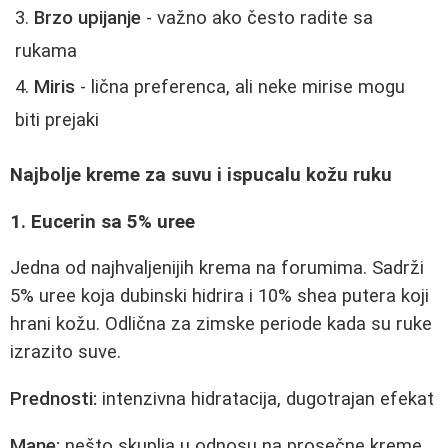
Brzo upijanje
- važno ako često radite sa
rukama
Miris
- lična preferenca, ali neke mirise mogu
biti prejaki
Najbolje kreme za suvu i ispucalu kožu ruku
1. Eucerin sa 5% uree
Jedna od najhvaljenijih krema na forumima. Sadrži
5% uree koja dubinski hidrira i 10% shea putera koji
hrani kožu. Odlična za zimske periode kada su ruke
izrazito suve.
Prednosti:
intenzivna hidratacija, dugotrajan efekat
Mane:
nešto skuplja u odnosu na prosečne kreme