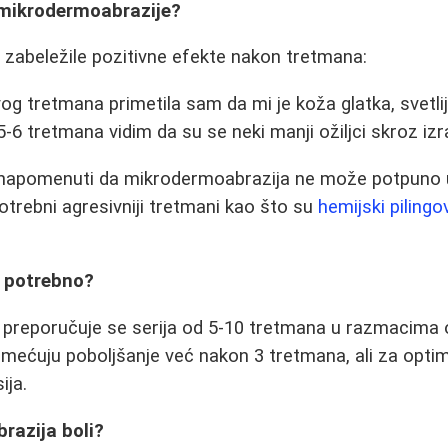
i mikrodermoabrazije?
zabeležile pozitivne efekte nakon tretmana:
g tretmana primetila sam da mi je koža glatka, svetlij
5-6 tretmana vidim da su se neki manji ožiljci skroz izra
napomenuti da mikrodermoabrazija ne može potpuno uk
 potrebni agresivniji tretmani kao što su
hemijski pilingo
e potrebno?
te preporučuje se serija od 5-10 tretmana u razmacima o
mećuju poboljšanje već nakon 3 tretmana, ali za optim
ija.
razija boli?