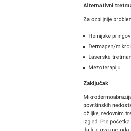
Alternativni tretm
Za ozbiljnije probl
Hemijske pilingove
Dermapen/mikroi
Laserske tretma
Mezoterapiju
Zaključak
Mikrodermoabrazija 
površinskih nedosta
ožiljke, redovnim tr
izgled. Pre početka
da li je ova metoda