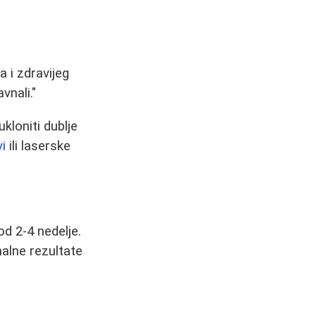
a i zdravijeg
vnali."
loniti dublje
vi
ili laserske
d 2-4 nedelje.
alne rezultate