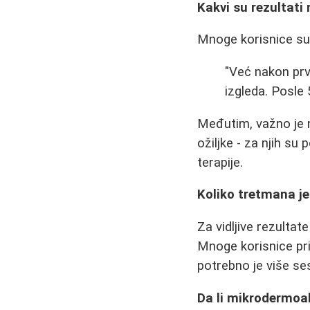
Kakvi su rezultat
Mnoge korisnice su 
"Već nakon prvo
izgleda. Posle 
Međutim, važno je 
ožiljke - za njih su
terapije.
Koliko tretmana j
Za vidljive rezulta
Mnoge korisnice pri
potrebno je više ses
Da li mikrodermoab