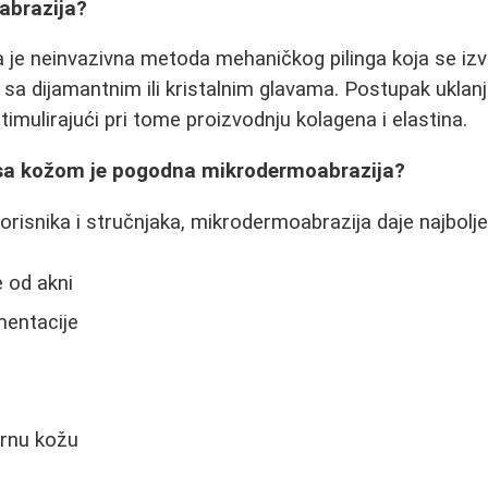
abrazija?
 je neinvazivna metoda mehaničkog pilinga koja se i
 sa dijamantnim ili kristalnim glavama. Postupak uklanj
stimulirajući pri tome proizvodnju kolagena i elastina.
sa kožom je pogodna mikrodermoabrazija?
risnika i stručnjaka, mikrodermoabrazija daje najbolje
e od akni
mentacije
ornu kožu