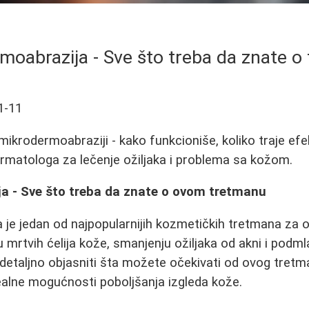
moabrazija - Sve što treba da znate o
1-11
ikrodermoabraziji - kako funkcioniše, koliko traje efe
dermatologa za lečenje ožiljaka i problema sa kožom.
a - Sve što treba da znate o ovom tretmanu
je jedan od najpopularnijih kozmetičkih tretmana za ob
 mrtvih ćelija kože, smanjenju ožiljaka od akni i podml
taljno objasniti šta možete očekivati od ovog tretma
realne mogućnosti poboljšanja izgleda kože.