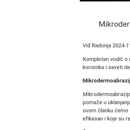
Mikroder
Vid Radonja
2024-1
Kompletan vodič o m
korisnika i saveti 
Mikrodermoabrazij
Mikrodermoabrazija 
pomaže u uklanjanju
ovom članku ćemo de
efikasan i koje su 