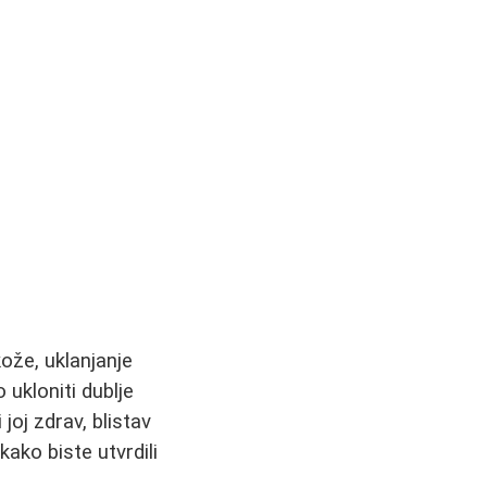
ože, uklanjanje
ukloniti dublje
joj zdrav, blistav
ako biste utvrdili