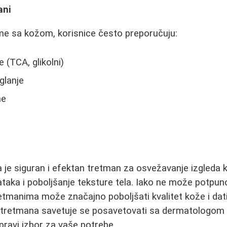
ani
eme sa kožom, korisnice često preporučuju:
 (TCA, glikolni)
glanje
ne
je siguran i efektan tretman za osvežavanje izgleda k
taka i poboljšanje teksture tela. Iako ne može potpuno 
etmanima može značajno poboljšati kvalitet kože i dati 
 tretmana savetuje se posavetovati sa dermatologom k
 pravi izbor za vaše potrebe.