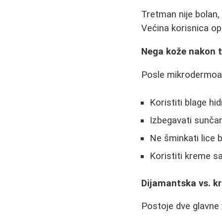
Tretman nije bolan, 
Većina korisnica op
Nega kože nakon 
Posle mikrodermoab
Koristiti blage h
Izbegavati sunčan
Ne šminkati lice 
Koristiti kreme 
Dijamantska vs. k
Postoje dve glavne