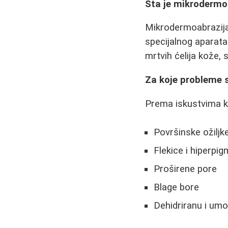
Šta je mikrodermo
Mikrodermoabrazija
specijalnog aparata
mrtvih ćelija kože, 
Za koje probleme 
Prema iskustvima ko
Površinske ožiljk
Flekice i hiperpig
Proširene pore
Blage bore
Dehidriranu i um