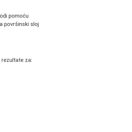
zvodi pomoću
a površinski sloj
 rezultate za: