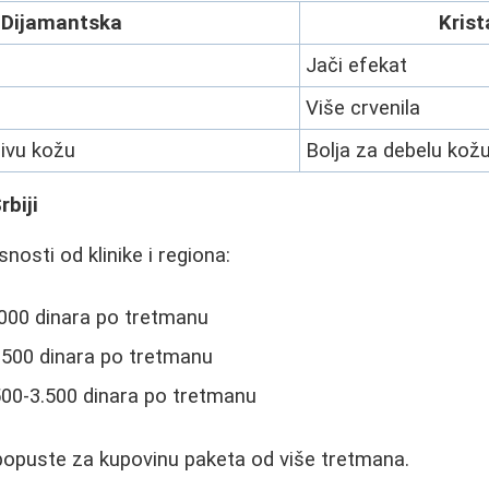
Dijamantska
Krist
Jači efekat
Više crvenila
jivu kožu
Bolja za debelu kož
biji
snosti od klinike i regiona:
.000 dinara po tretmanu
.500 dinara po tretmanu
.500-3.500 dinara po tretmanu
popuste za kupovinu paketa od više tretmana.