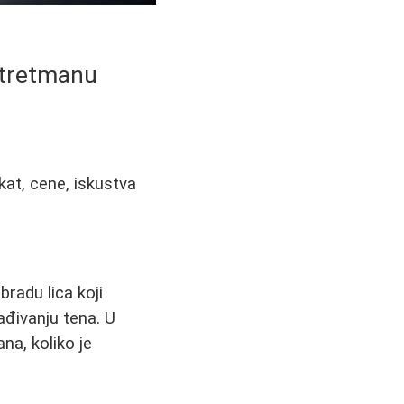
 tretmanu
kat, cene, iskustva
radu lica koji
ađivanju tena. U
na, koliko je