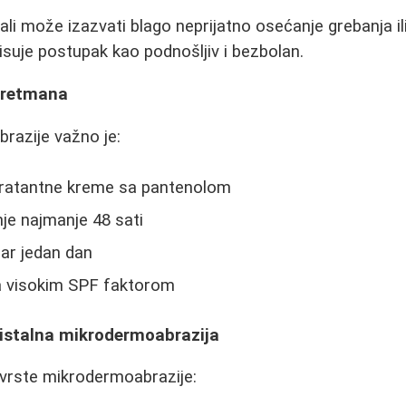
ali može izazvati blago neprijatno osećanje grebanja ili
isuje postupak kao podnošljiv i bezbolan.
tretmana
razije važno je:
idratantne kreme sa pantenolom
je najmanje 48 sati
bar jedan dan
sa visokim SPF faktorom
ristalna mikrodermoabrazija
 vrste mikrodermoabrazije: