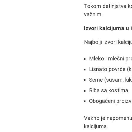
Tokom detinjstva ko
važnim.
Izvori kalcijuma u 
Najbolji izvori kalci
Mleko i mlečni pro
Lisnato povrće (ke
Seme (susam, kiki
Riba sa kostima
Obogaćeni proizvo
Važno je napomenuti
kalcijuma.