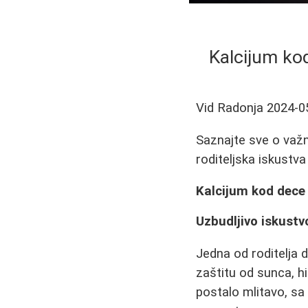
Kalcijum kod 
Vid Radonja
2024-0
Saznajte sve o važno
roditeljska iskustv
Kalcijum kod dece i
Uzbudljivo iskustv
Jedna od roditelja 
zaštitu od sunca, h
postalo mlitavo, sa