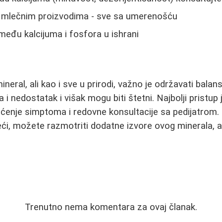
a mlečnim proizvodima - sve sa umerenošću
zmeđu kalcijuma i fosfora u ishrani
ineral, ali kao i sve u prirodi, važno je održavati balan
a i nedostatak i višak mogu biti štetni. Najbolji pristu
aćenje simptoma i redovne konsultacije sa pedijatrom. L
eći, možete razmotriti dodatne izvore ovog minerala, al
Trenutno nema komentara za ovaj članak.