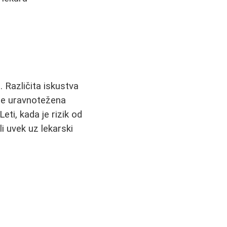
s. Različita iskustva
p je uravnotežena
eti, kada je rizik od
i uvek uz lekarski