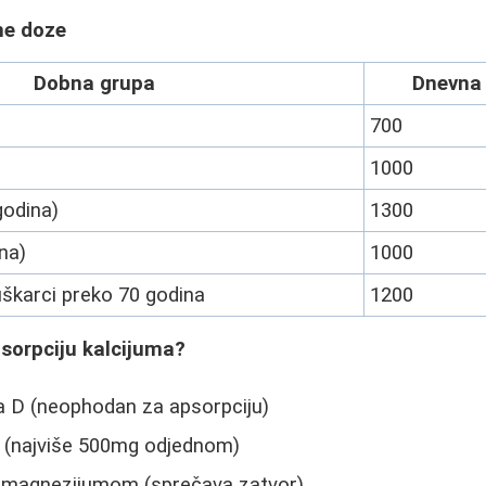
ne doze
Dobna grupa
Dnevna
700
1000
godina)
1300
na)
1000
škarci preko 70 godina
1200
sorpciju kalcijuma?
a D (neophodan za apsorpciju)
 (najviše 500mg odjednom)
 magnezijumom (sprečava zatvor)