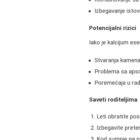
Izbegavanje isto
Potencijalni rizici
Iako je kalcijum es
Stvaranja kamena
Problema sa apso
Poremećaja u rad
Saveti roditeljima
Leti obratite po
Izbegavite pret
Kod sumnje na pa