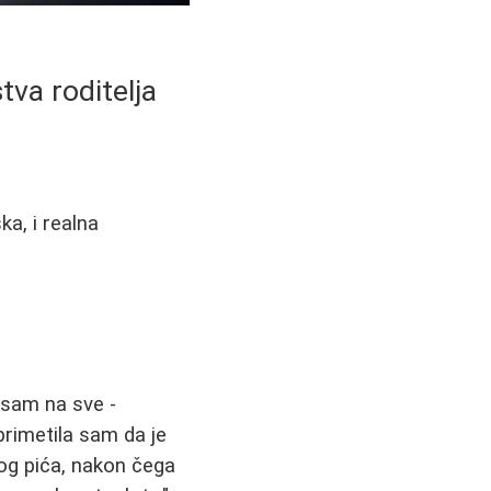
stva roditelja
ka, i realna
 sam na sve -
primetila sam da je
og pića, nakon čega