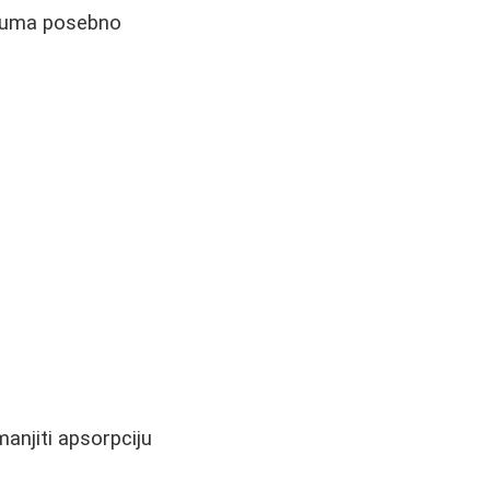
cijuma posebno
anjiti apsorpciju