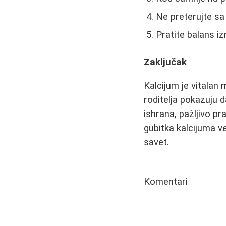
Ne preterujte s
Pratite balans i
Zaključak
Kalcijum je vitalan m
roditelja pokazuju d
ishrana, pažljivo pr
gubitka kalcijuma v
savet.
Komentari