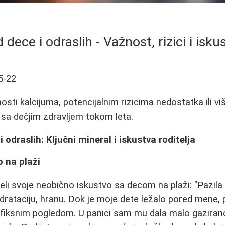
dece i odraslih - Važnost, rizici i isku
5-22
sti kalcijuma, potencijalnim rizicima nedostatka ili viš
a sa dečjim zdravljem tokom leta.
 odraslih: Ključni mineral i iskustva roditelja
o na plaži
deli svoje neobično iskustvo sa decom na plaži: "Pazila
idrataciju, hranu. Dok je moje dete ležalo pored mene, 
 fiksnim pogledom. U panici sam mu dala malo gaziran