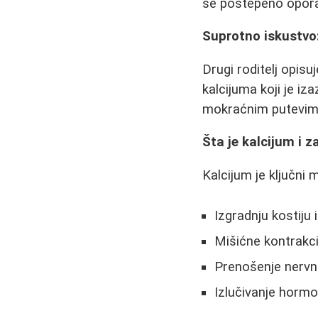
se postepeno oporav
Suprotno iskustvo
Drugi roditelj opis
kalcijuma koji je iz
mokraćnim putevima
Šta je kalcijum i z
Kalcijum je ključni
Izgradnju kostiju 
Mišićne kontrakci
Prenošenje nervni
Izlučivanje hormo