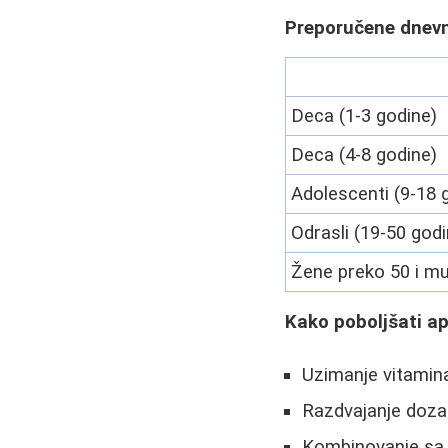
Preporučene dnev
Deca (1-3 godine)
Deca (4-8 godine)
Adolescenti (9-18 
Odrasli (19-50 godi
Žene preko 50 i mu
Kako poboljšati ap
Uzimanje vitamin
Razdvajanje doza
Kombinovanje sa