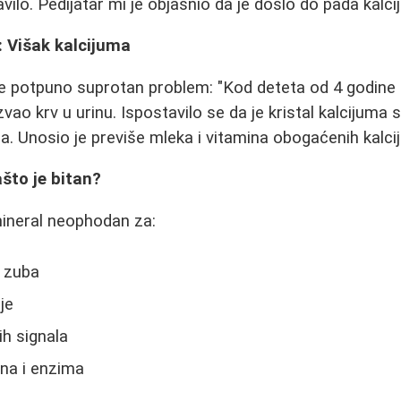
ilo. Pedijatar mi je objasnio da je došlo do pada kalci
: Višak kalcijuma
uje potpuno suprotan problem: "Kod deteta od 4 godine 
azvao krv u urinu. Ispostavilo se da je kristal kalcijuma 
. Unosio je previše mleka i vitamina obogaćenih kalci
ašto je bitan?
 mineral neophodan za:
i zuba
je
h signala
na i enzima