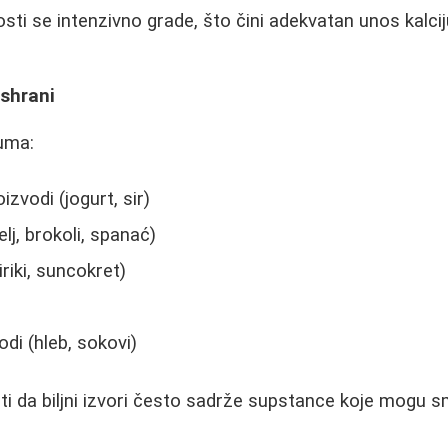
sti se intenzivno grade, što čini adekvatan unos kal
ishrani
juma:
izvodi (jogurt, sir)
lj, brokoli, spanać)
riki, suncokret)
di (hleb, sokovi)
 da biljni izvori često sadrže supstance koje mogu sm