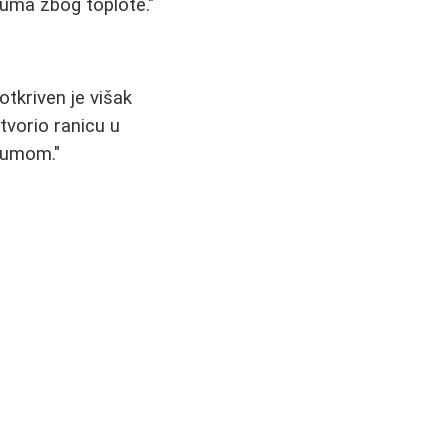
juma zbog toplote."
otkriven je višak
stvorio ranicu u
jumom."