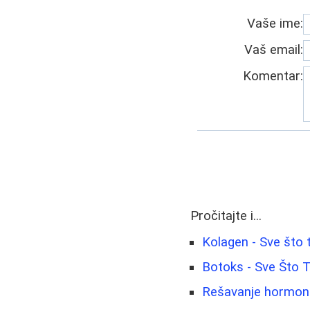
Vaše ime:
Vaš email:
Komentar:
Pročitajte i...
Kolagen - Sve što 
Botoks - Sve Što T
Rešavanje hormonsk