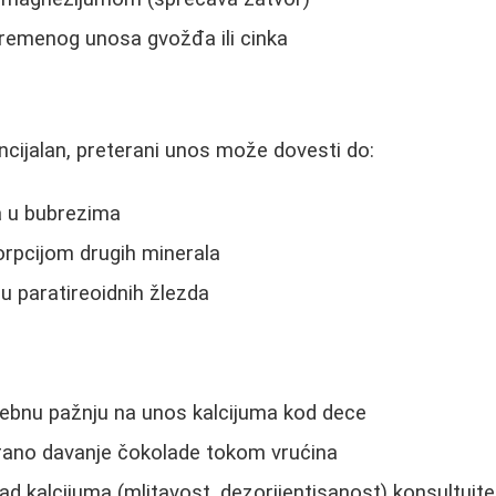
vremenog unosa gvožđa ili cinka
encijalan, preterani unos može dovesti do:
 u bubrezima
rpcijom drugih minerala
u paratireoidnih žlezda
sebnu pažnju na unos kalcijuma kod dece
erano davanje čokolade tokom vrućina
d kalcijuma (mlitavost, dezorijentisanost) konsultujte