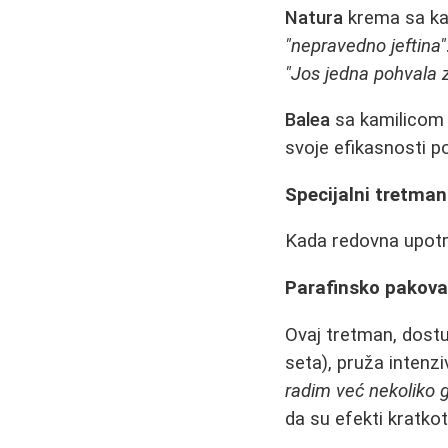
Natura
krema sa ka
"nepravedno jeftina"
"Jos jedna pohvala z
Balea
sa kamilicom 
svoje efikasnosti p
Specijalni tretman
Kada redovna upotr
Parafinsko pakova
Ovaj tretman, dostu
seta), pruža intenzi
radim već nekoliko g
da su efekti kratko