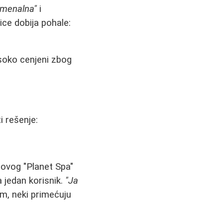
omenalna"
i
ce dobija pohale:
soko cenjeni zbog
 rešenje:
novog "Planet Spa"
 jedan korisnik.
"Ja
, neki primećuju