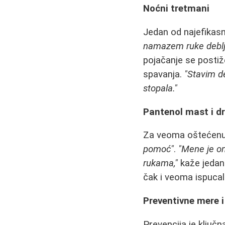
Noćni tretmani
Jedan od najefikasn
namazem ruke deblji
pojačanje se postiž
spavanja.
"Stavim de
stopala."
Pantenol mast i d
Za veoma oštećenu 
pomoć"
.
"Mene je o
rukama,"
kaže jedan 
čak i veoma ispucal
Preventivne mere i
Prevencija je ključn