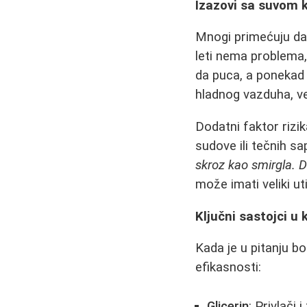
Izazovi sa suvom 
Mnogi primećuju da
leti nema problema,
da puca, a ponekad 
hladnog vazduha, vet
Dodatni faktor rizi
sudove ili tečnih s
skroz kao smirgla. De
može imati veliki ut
Ključni sastojci u
Kada je u pitanju b
efikasnosti:
Glicerin
: Privlači