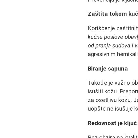
Zaštita tokom kuć
Korišćenje zaštitni
kućne poslove obavl
od pranja sudova i v
agresivnim hemikal
Biranje sapuna
Takođe je važno obr
isušiti kožu. Prepor
za osetljivu kožu. 
uopšte ne isušuje k
Redovnost je klju
Bez obzira na kvali