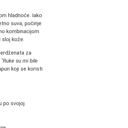
om hladnoće. Iako
etno suva, počinje
vano kombinacijom
 sloj kože.
eterdženata za
:
"Ruke su mi bile
pun koji se koristi
u po svojoj
ije.