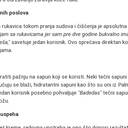
nih poslova
h rukavica tokom pranja sudova i čišćenja je apsolutn
jam sa rukavicama jer sam pre dve godine bukvalno im
eša,"
savetuje jedan korisnik. Ovo sprečava direktan k
ijama.
atiti pažnju na sapun koji se koristi. Neki tečni sapu
učuju se blaži, hidratantni sapuni kao što su oni iz Palmo
Jedan korisnik posebno pohvaljuje
"Badedas"
tečni sapun
ožu.
č uspeha
tet kreme, redovna upotreba je ono što donosi rezulta