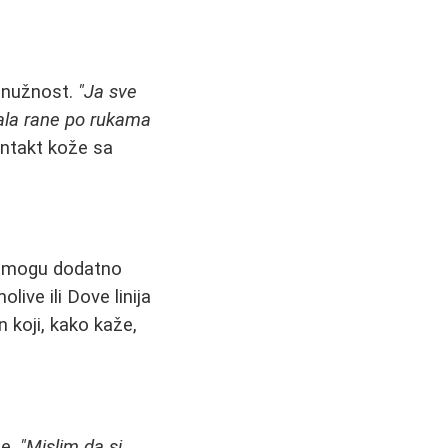
a nužnost.
"Ja sve
ala rane po rukama
ontakt kože sa
ni mogu dodatno
live ili Dove linija
 koji, kako kaže,
te.
"Mislim da si