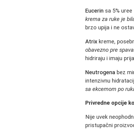
Eucerin
sa 5% uree 
krema za ruke je bi
brzo upija i ne osta
Atrix
kreme, posebno
obavezno pre spavanj
hidriraju i imaju prij
Neutrogena
bez mir
intenzivnu hidrataci
sa ekcemom po ruk
Privredne opcije k
Nije uvek neophodno
pristupačni proizvo