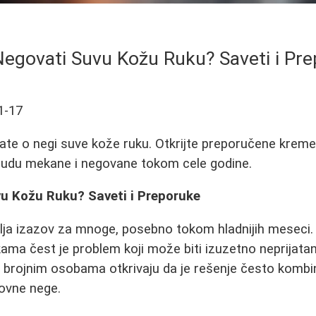
egovati Suvu Kožu Ruku? Saveti i Pr
1-17
ate o negi suve kože ruku. Otkrijte preporučene kreme
budu mekane i negovane tokom cele godine.
u Kožu Ruku? Saveti i Preporuke
ja izazov za mnoge, posebno tokom hladnijih meseci. S
ukama čest je problem koji može biti izuzetno neprijata
 brojnim osobama otkrivaju da je rešenje često kombin
dovne nege.