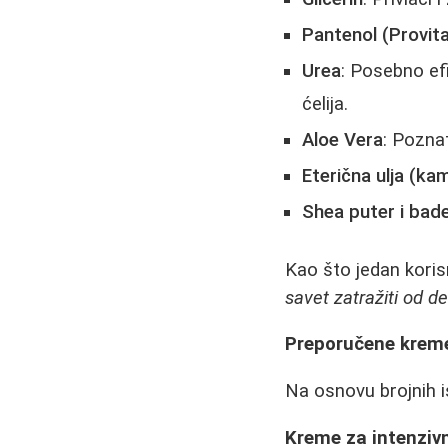
Pantenol (Provit
Urea
: Posebno ef
ćelija.
Aloe Vera
: Pozna
Eterična ulja (kam
Shea puter i bad
Kao što jedan korisn
savet zatražiti od d
Preporučene kreme 
Na osnovu brojnih i
Kreme za intenziv