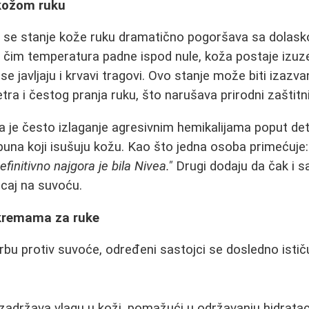
kožom ruku
 se stanje kože ruku dramatično pogoršava sa dolask
 čim temperatura padne ispod nule, koža postaje izuz
se javljaju i krvavi tragovi. Ovo stanje može biti izaz
ra i čestog pranja ruku, što narušava prirodni zaštitni
ka je često izlaganje agresivnim hemikalijama poput d
apuna koji isušuju kožu. Kao što jedna osoba primećuje
finitivno najgora je bila Nivea."
Drugi dodaju da čak i sa
icaj na suvoću.
 kremama za ruke
orbu protiv suvoće, određeni sastojci se dosledno istič
 i zadržava vlagu u koži, pomažući u održavanju hidratac