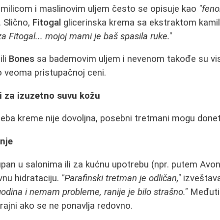
milicom i maslinovim uljem često se opisuje kao
"fen
. Slično,
Fitogal
glicerinska krema sa ekstraktom kamili
a Fitogal... mojoj mami je baš spasila ruke."
ili
Bones
sa bademovim uljem i nevenom takođe su vi
o veoma pristupačnoj ceni.
i za izuzetno suvu kožu
eba kreme nije dovoljna, posebni tretmani mogu doneti
nje
pan u salonima ili za kućnu upotrebu (npr. putem Avo
vnu hidrataciju.
"Parafinski tretman je odličan,"
izveštava
odina i nemam probleme, ranije je bilo strašno."
Međutim
trajni ako se ne ponavlja redovno.