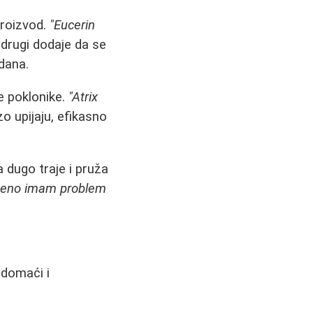
roizvod.
"Eucerin
 drugi dodaje da se
 dana.
e poklonike.
"Atrix
o upijaju, efikasno
 dugo traje i pruža
emeno imam problem
 domaći i