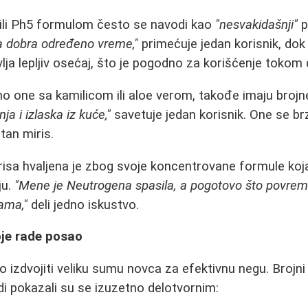
ili Ph5 formulom često se navodi kao
"nesvakidašnji"
p
la dobra određeno vreme,"
primećuje jedan korisnik, dok
vlja lepljiv osećaj, što je pogodno za korišćenje tokom
 one sa kamilicom ili aloe verom, takođe imaju brojn
a i izlaska iz kuće,"
savetuje jedan korisnik. One se brz
atan miris.
isa hvaljena je zbog svoje koncentrovane formule koja
ju.
"Mene je Neutrogena spasila, a pogotovo što povr
ama,"
deli jedno iskustvo.
oje rade posao
 izdvojiti veliku sumu novca za efektivnu negu. Brojni
di pokazali su se izuzetno delotvornim: