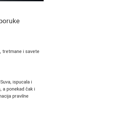
eporuke
, tretmane i savete
uva, ispucala i
n, a ponekad čak i
acija pravilne