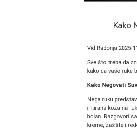
Kako N
Vid Radonja
2025-1
Sve što treba da zn
kako da vaše ruke 
Kako Negovati Suv
Nega ruku predstavl
iritirana koža na r
bolan. Razgovori sa
kreme, zaštite i re