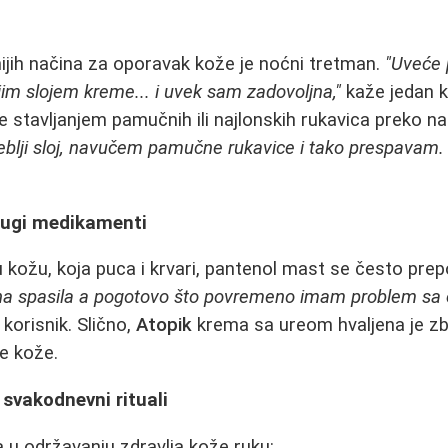
ijih načina za oporavak kože je noćni tretman.
"Uveće 
m slojem kreme... i uvek sam zadovoljna,"
kaže jedan k
e stavljanjem pamučnih ili najlonskih rukavica preko n
blji sloj, navučem pamučne rukavice i tako prespavam. I
rugi medikamenti
kožu, koja puca i krvari, pantenol mast se često pre
na spasila a pogotovo što povremeno imam problem s
korisnik. Slično,
Atopik
krema sa ureom hvaljena je z
e kože.
 svakodnevni rituali
a u održavanju zdravlja kože ruku: