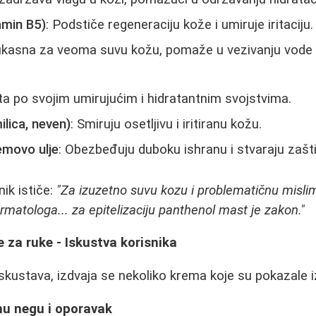
amin B5)
: Podstiče regeneraciju kože i umiruje iritaciju.
ikasna za veoma suvu kožu, pomaže u vezivanju vode i
ta po svojim umirujućim i hidratantnim svojstvima.
ilica, neven)
: Smiruju osetljivu i iritiranu kožu.
emovo ulje
: Obezbeđuju duboku ishranu i stvaraju zaštit
ik ističe:
"Za izuzetno suvu kozu i problematičnu misli
ermatologa... za epitelizaciju panthenol mast je zakon."
za ruke - Iskustva korisnika
skustava, izdvaja se nekoliko krema koje su pokazale i
nu negu i oporavak