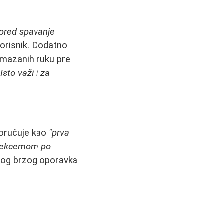
pred spavanje
orisnik. Dodatno
amazanih ruku pre
sto važi i za
poručuje kao
"prva
a ekcemom po
bog brzog oporavka