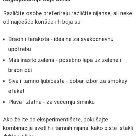
Različite osobe preferiraju različite nijanse, ali neke
od najčešće korišćenih boja su:
Braon i terakota - idealne za svakodnevnu
upotrebu
Maslinasto zelena - posebno lepa uz zelene i
braon oči
Siva i tamno ljubičasta - dobar izbor za smokey
efekat
Plava i zlatna - za večernju šminku
Ako želite da eksperimentišete, pokušajte
kombinacije svetlih i tamnih nijansi kako biste istakli