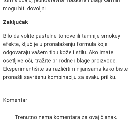
tom slučaju, jednostavna maskara i blagi karmin
mogu biti dovoljni.
Zaključak
Bilo da volite pastelne tonove ili tamnije smokey
efekte, ključ je u pronalaženju formula koje
odgovaraju vašem tipu kože i stilu. Ako imate
osetljive oči, tražite prirodne i blage proizvode.
Eksperimentišite sa različitim nijansama kako biste
pronašli savršenu kombinaciju za svaku priliku.
Komentari
Trenutno nema komentara za ovaj članak.