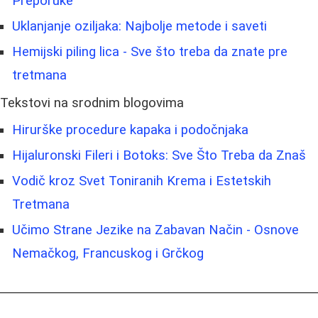
Preporuke
Uklanjanje oziljaka: Najbolje metode i saveti
Hemijski piling lica - Sve što treba da znate pre
tretmana
Tekstovi na srodnim blogovima
Hirurške procedure kapaka i podočnjaka
Hijaluronski Fileri i Botoks: Sve Što Treba da Znaš
Vodič kroz Svet Toniranih Krema i Estetskih
Tretmana
Učimo Strane Jezike na Zabavan Način - Osnove
Nemačkog, Francuskog i Grčkog