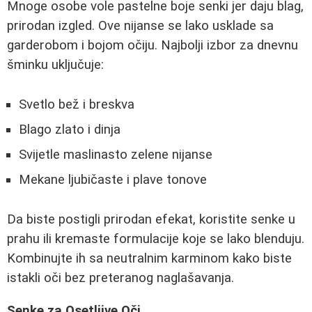
Mnoge osobe vole pastelne boje senki jer daju blag,
prirodan izgled. Ove nijanse se lako usklade sa
garderobom i bojom očiju. Najbolji izbor za dnevnu
šminku uključuje:
Svetlo bež i breskva
Blago zlato i dinja
Svijetle maslinasto zelene nijanse
Mekane ljubičaste i plave tonove
Da biste postigli prirodan efekat, koristite senke u
prahu ili kremaste formulacije koje se lako blenduju.
Kombinujte ih sa neutralnim karminom kako biste
istakli oči bez preteranog naglašavanja.
Senke za Osetljive Oči