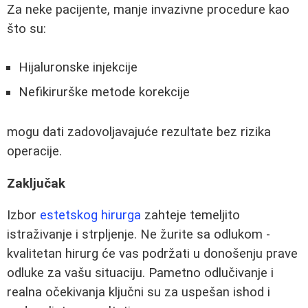
Za neke pacijente, manje invazivne procedure kao
što su:
Hijaluronske injekcije
Nefikirurške metode korekcije
mogu dati zadovoljavajuće rezultate bez rizika
operacije.
Zaključak
Izbor
estetskog hirurga
zahteje temeljito
istraživanje i strpljenje. Ne žurite sa odlukom -
kvalitetan hirurg će vas podržati u donošenju prave
odluke za vašu situaciju. Pametno odlučivanje i
realna očekivanja ključni su za uspešan ishod i