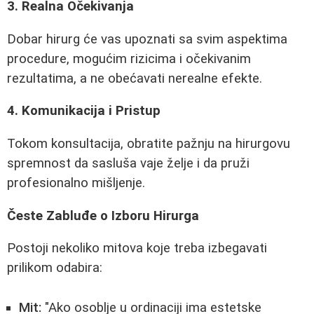
3. Realna Očekivanja
Dobar hirurg će vas upoznati sa svim aspektima
procedure, mogućim rizicima i očekivanim
rezultatima, a ne obećavati nerealne efekte.
4. Komunikacija i Pristup
Tokom konsultacija, obratite pažnju na hirurgovu
spremnost da sasluša vaje želje i da pruži
profesionalno mišljenje.
Česte Zabluđe o Izboru Hirurga
Postoji nekoliko mitova koje treba izbegavati
prilikom odabira:
Mit:
"Ako osoblje u ordinaciji ima estetske