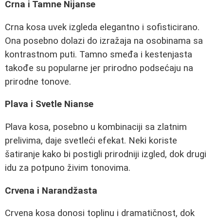
Crna i Tamne Nijanse
Crna kosa uvek izgleda elegantno i sofisticirano.
Ona posebno dolazi do izražaja na osobinama sa
kontrastnom puti. Tamno smeđa i kestenjasta
takođe su popularne jer prirodno podsećaju na
prirodne tonove.
Plava i Svetle Nianse
Plava kosa, posebno u kombinaciji sa zlatnim
prelivima, daje svetleći efekat. Neki koriste
šatiranje kako bi postigli prirodniji izgled, dok drugi
idu za potpuno živim tonovima.
Crvena i Narandžasta
Crvena kosa donosi toplinu i dramatičnost, dok