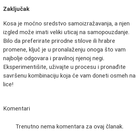
Zaključak
Kosa je moćno sredstvo samoizražavanja, a njen
izgled može imati veliki uticaj na samopouzdanje.
Bilo da preferirate prirodne stilove ili hrabre
promene, ključ je u pronalaženju onoga što vam
najbolje odgovara i pravilnoj njenoj negi.
Eksperimentišite, uživajte u procesu i pronađite
savršenu kombinaciju koja će vam doneti osmeh na
lice!
Komentari
Trenutno nema komentara za ovaj članak.