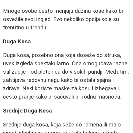
Mnoge osobe često menjaju dužinu kose kako bi
osvežile svoj izgled. Evo nekoliko opcija koje su
trenutno u trendu:
Duga Kosa
Duga kosa, posebno ona koja doseže do struka,
uvek izgleda spektakularno. Ona omogućava razne
stilizacije - od pletenica do visokih pundji. Međutim,
zahtijeva redovnu negu kako bi ostala sjajna i
zdrava. Neki koriste maske za kosu i izbegavaju
često pranje kako bi sačuvali prirodnu masnoću.
Srednje Duga Kosa
Srednje duga kosa, koja seže do ramena ili malo
ispod, idealna je za one koji žele balans između