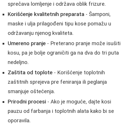
sprečava lomljenje i održava oblik frizure.
Korišćenje kvalitetnih preparata
- Šamponi,
maske i ulja prilagođeni tipu kose pomažu u
održavanju njenog kvaliteta.
Umereno pranje
- Preterano pranje može isušiti
kosu, pa je bolje ograničiti ga na dva do tri puta
nedeljno.
Zaštita od toplote
- Korišćenje toplotnih
zaštitnih sprejeva pre feniranja ili peglanja
smanjuje oštećenja.
Prirodni procesi
- Ako je moguće, dajte kosi
pauzu od farbanja i toplotnih alata kako bi se
oporavila.