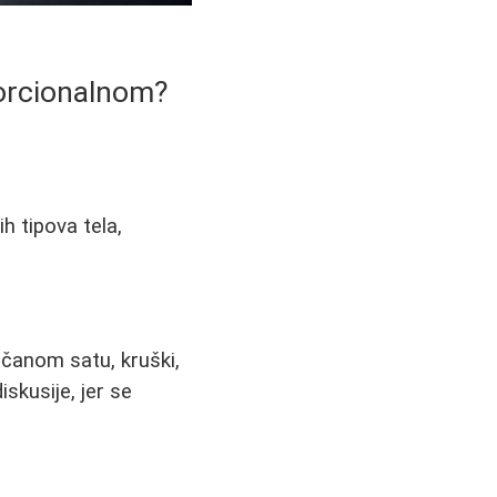
porcionalnom?
h tipova tela,
ščanom satu, kruški,
skusije, jer se