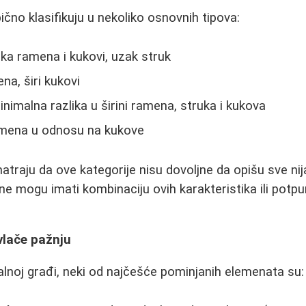
ično klasifikuju u nekoliko osnovnih tipova:
oka ramena i kukovi, uzak struk
na, širi kukovi
inimalna razlika u širini ramena, struka i kukova
amena u odnosu na kukove
raju da ove kategorije nisu dovoljne da opišu sve ni
ne mogu imati kombinaciju ovih karakteristika ili potp
ivlače pažnju
alnoj građi, neki od najčešće pominjanih elemenata su: