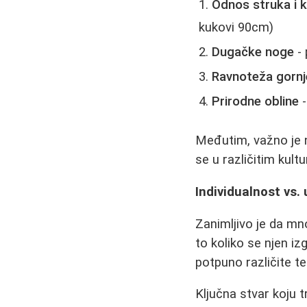
Odnos struka i 
kukovi 90cm)
Dugačke noge
- 
Ravnoteža gornje
Prirodne obline
-
Međutim, važno je n
se u različitim kult
Individualnost vs. 
Zanimljivo je da mn
to koliko se njen iz
potpuno različite te
Ključna stvar koju 