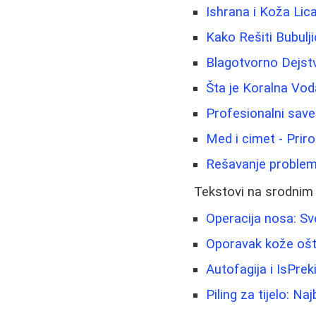
Ishrana i Koža Lic
Kako Rešiti Bubulj
Blagotvorno Dejstv
Šta je Koralna Vod
Profesionalni savet
Med i cimet - Priro
Rešavanje problema
Tekstovi na srodnim
Operacija nosa: Sve
Oporavak kože ošt
Autofagija i IsPre
Piling za tijelo: Na