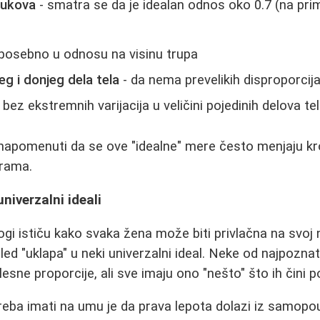
kukova
- smatra se da je idealan odnos oko 0.7 (na pri
posebno u odnosu na visinu trupa
g i donjeg dela tela
- da nema prevelikih disproporcij
 bez ekstremnih varijacija u veličini pojedinih delova te
apomenuti da se ove "idealne" mere često menjaju kroz 
urama.
univerzalni ideali
ogi ističu kako svaka žena može biti privlačna na svoj 
gled "uklapa" u neki univerzalni ideal. Neke od najpoznat
lesne proporcije, ali sve imaju ono "nešto" što ih čini 
treba imati na umu je da prava lepota dolazi iz samopo