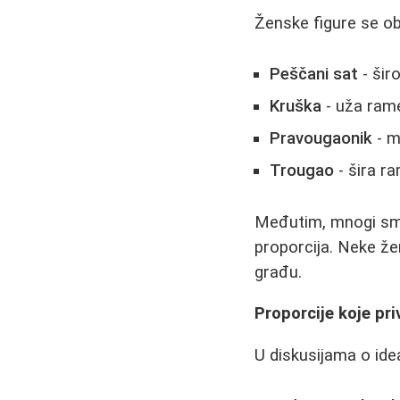
Ženske figure se ob
Peščani sat
- šir
Kruška
- uža rame
Pravougaonik
- m
Trougao
- šira r
Međutim, mnogi smat
proporcija. Neke že
građu.
Proporcije koje pr
U diskusijama o ide