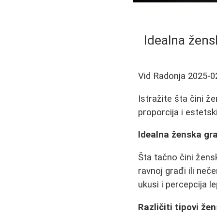
Idealna žens
Vid Radonja
2025-0
Istražite šta čini ž
proporcija i estetsk
Idealna ženska gr
Šta tačno čini žens
ravnoj građi ili ne
ukusi i percepcija 
Različiti tipovi že