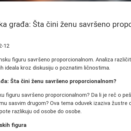
ka građa: Šta čini ženu savršeno pro
2-12
ensku figuru savršeno proporcionalnom. Analiza različiti
ih ideala kroz diskusiju o poznatim ličnostima.
ađa: Šta čini ženu savršeno proporcionalnom?
ku figuru savršeno proporcionalnom? Da li je reč o pe
čemu sasvim drugom? Ova tema oduvek izaziva žustre di
lepote razlikuju od osobe do osobe.
nskih figura