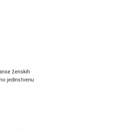
janse ženskih
uno jedinstvenu