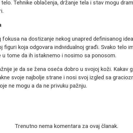
e telo. Tehnike oblačenja, držanje tela i stav mogu dr
i.
a
okusa na dostizanje nekog unapred definisanog ideala,
j figuri koja odgovara individualnoj građi. Svako telo i
e u tome da ih istaknemo i nosimo sa ponosom.
žnije je da se žena oseća dobro u svojoj koži. Kakav go
akne svoje najbolje strane i nosi svoj izgled sa gracioz
e ne mogu a da ne privuku pažnju.
Trenutno nema komentara za ovaj članak.