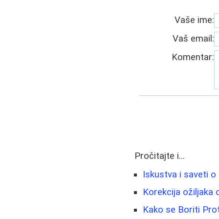
Vaše ime:
Vaš email:
Komentar:
Pročitajte i...
Iskustva i saveti o
Korekcija ožiljaka 
Kako se Boriti Prot