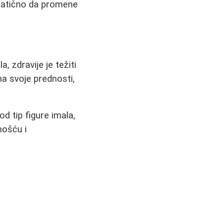
amatično da promene
 zdravije je težiti
ma svoje prednosti,
d tip figure imala,
nošću i