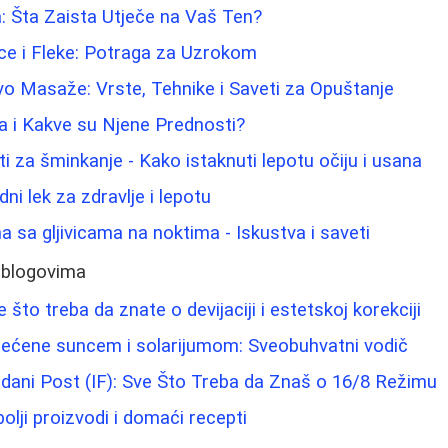
a: Šta Zaista Utječe na Vaš Ten?
ice i Fleke: Potraga za Uzrokom
o Masaže: Vrste, Tehnike i Saveti za Opuštanje
a i Kakve su Njene Prednosti?
i za šminkanje - Kako istaknuti lepotu očiju i usana
dni lek za zdravlje i lepotu
 sa gljivicama na noktima - Iskustva i saveti
 blogovima
 što treba da znate o devijaciji i estetskoj korekciji
ećene suncem i solarijumom: Sveobuhvatni vodič
kidani Post (IF): Sve Što Treba da Znaš o 16/8 Režimu
jbolji proizvodi i domaći recepti