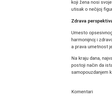
koji žena nosi svoj
utisak o nečijoj figur
Zdrava perspektiv
Umesto opsesivnog f
harmonijnoj i zdravo
a prava umetnost j
Na kraju dana, najva
postoji način da ist
samopouzdanjem koj
Komentari