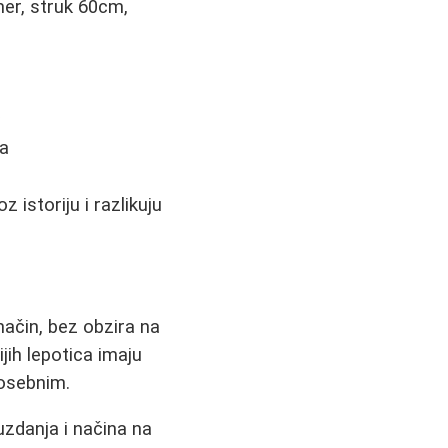
mer, struk 60cm,
a
la
istoriju i razlikuju
način, bez obzira na
ijih lepotica imaju
posebnim.
uzdanja i načina na