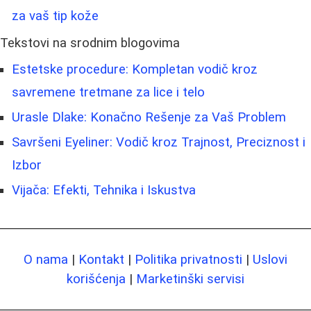
za vaš tip kože
Tekstovi na srodnim blogovima
Estetske procedure: Kompletan vodič kroz
savremene tretmane za lice i telo
Urasle Dlake: Konačno Rešenje za Vaš Problem
Savršeni Eyeliner: Vodič kroz Trajnost, Preciznost i
Izbor
Vijača: Efekti, Tehnika i Iskustva
O nama
|
Kontakt
|
Politika privatnosti
|
Uslovi
korišćenja
|
Marketinški servisi