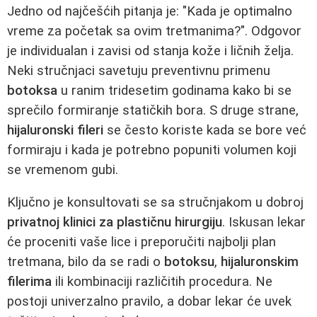
Jedno od najčešćih pitanja je: "Kada je optimalno
vreme za početak sa ovim tretmanima?". Odgovor
je individualan i zavisi od stanja kože i ličnih želja.
Neki stručnjaci savetuju preventivnu primenu
botoksa
u ranim tridesetim godinama kako bi se
sprečilo formiranje statičkih bora. S druge strane,
hijaluronski fileri
se često koriste kada se bore već
formiraju i kada je potrebno popuniti volumen koji
se vremenom gubi.
Ključno je konsultovati se sa stručnjakom u dobroj
privatnoj klinici za plastičnu hirurgiju
. Iskusan lekar
će proceniti vaše lice i preporučiti najbolji plan
tretmana, bilo da se radi o
botoksu
,
hijaluronskim
filerima
ili kombinaciji različitih procedura. Ne
postoji univerzalno pravilo, a dobar lekar će uvek