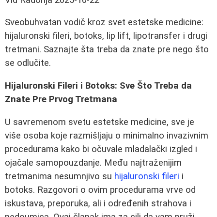
Sveobuhvatan vodič kroz svet estetske medicine:
hijaluronski fileri, botoks, lip lift, lipotransfer i drugi
tretmani. Saznajte šta treba da znate pre nego što
se odlučite.
Hijaluronski Fileri i Botoks: Sve Što Treba da
Znate Pre Prvog Tretmana
U savremenom svetu estetske medicine, sve je
više osoba koje razmišljaju o minimalno invazivnim
procedurama kako bi očuvale mladalački izgled i
ojačale samopouzdanje. Među najtraženijim
tretmanima nesumnjivo su
hijaluronski fileri
i
botoks. Razgovori o ovim procedurama vrve od
iskustava, preporuka, ali i određenih strahova i
nedoumica. Ovaj članak ima za cilj da vam pruži