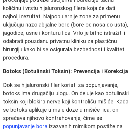
količinu i vrstu hijaluronskog filera koja će dati
najbolji rezultat. Najpopularnije zone za primenu
uključuju nazolabijalne bore (bore od nosa do usta),
jagodice, usne i konturu lica. Vrlo je bitno istražiti i
odabrati pouzdanu privatnu kliniku za plastičnu
hirurgiju kako bi se osigurala bezbednost i kvalitet
procedura.
Botoks (Botulinski Toksin): Prevencija i Korekcija
Dok se hijaluronski filer koristi za popunjavanje,
botoks ima drugačiju ulogu. On deluje kao botulinski
toksin koji blokira nerve koji kontrolišu mišiće. Kada
se botoks aplikuje u male doze u mišiće lica, on
sprečava njihovo kontrahovanje, čime se
popunjavanje bora
izazvanih mimikom postiže na