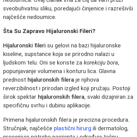
sveobuhvatnu sliku, poredajući činjenice i razrešivši
najčešće nedoumice.
Šta Su Zapravo Hijaluronski Fileri?
Hijaluronski fileri
su gelovi na bazi hijaluronske
kiseline, supstance koja se prirodno nalazi u
ljudskom telu. Oni se koriste za
korekciju bora
,
popunjavanje volumena i konturu lica. Glavna
prednost
hijaluronskih filera
je njihova
reverzibilnost i prirodan izgled koji pružaju. Postoji
širok spektar
hijaluronskih filera
, svaki dizajniran za
specifičnu svrhu i dubinu aplikacije.
Primena hijaluronskih filera je precizna procedura.
Stručnjak, najčešće
plastični hirurg
ili dermatolog,
procenjuje potrebe pacijenta i određuje tačnu