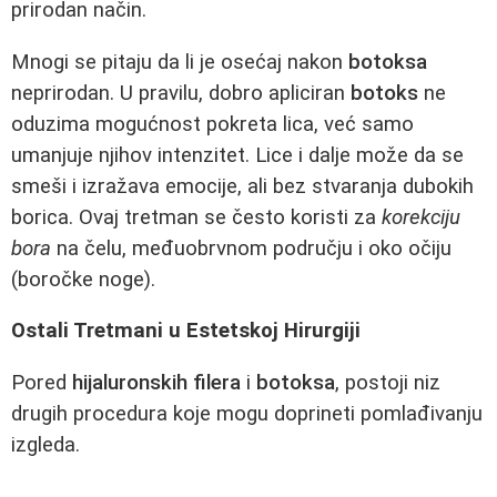
prirodan način.
Mnogi se pitaju da li je osećaj nakon
botoksa
neprirodan. U pravilu, dobro apliciran
botoks
ne
oduzima mogućnost pokreta lica, već samo
umanjuje njihov intenzitet. Lice i dalje može da se
smeši i izražava emocije, ali bez stvaranja dubokih
borica. Ovaj tretman se često koristi za
korekciju
bora
na čelu, međuobrvnom području i oko očiju
(boročke noge).
Ostali Tretmani u Estetskoj Hirurgiji
Pored
hijaluronskih filera
i
botoksa
, postoji niz
drugih procedura koje mogu doprineti pomlađivanju
izgleda.