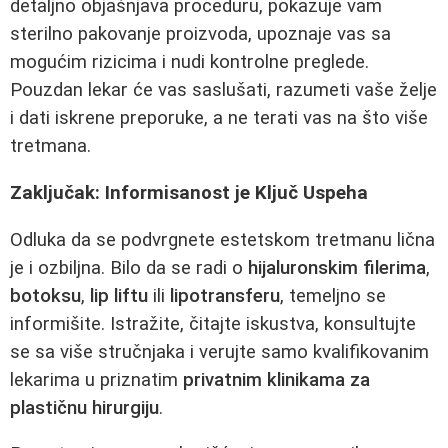
detaljno objašnjava proceduru, pokazuje vam
sterilno pakovanje proizvoda, upoznaje vas sa
mogućim rizicima i nudi kontrolne preglede.
Pouzdan lekar će vas saslušati, razumeti vaše želje
i dati iskrene preporuke, a ne terati vas na što više
tretmana.
Zaključak: Informisanost je Ključ Uspeha
Odluka da se podvrgnete estetskom tretmanu lična
je i ozbiljna. Bilo da se radi o
hijaluronskim filerima
,
botoksu
,
lip liftu
ili
lipotransferu
, temeljno se
informišite. Istražite, čitajte iskustva, konsultujte
se sa više stručnjaka i verujte samo kvalifikovanim
lekarima u priznatim
privatnim klinikama za
plastičnu hirurgiju
.