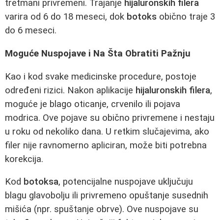
tretmani privremeni. Trajanje
hijaluronskih filera
varira od 6 do 18 meseci, dok
botoks
obično traje 3
do 6 meseci.
Moguće Nuspojave i Na Šta Obratiti Pažnju
Kao i kod svake medicinske procedure, postoje
određeni rizici. Nakon aplikacije
hijaluronskih filera
,
moguće je blago oticanje, crvenilo ili pojava
modrica. Ove pojave su obično privremene i nestaju
u roku od nekoliko dana. U retkim slučajevima, ako
filer nije ravnomerno apliciran, može biti potrebna
korekcija.
Kod
botoksa
, potencijalne nuspojave uključuju
blagu glavobolju ili privremeno opuštanje susednih
mišića (npr. spuštanje obrve). Ove nuspojave su