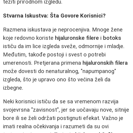
težiti prirodnom izgledu.
Stvarna Iskustva: Šta Govore Korisnici?
Razmena iskustava je neprocenjiva. Mnoge žene
koje redovno koriste
hijaluronske filere
i
botoks
ističu da im lice izgleda sveže, odmornije i mladje.
Međutim, takođe postoji i svest o potrebi
umerenosti. Pretjerana primena
hijaluronskih filera
može dovesti do nenaturalnog, "napumpanog"
izgleda, što je upravo ono što većina želi da
izbegne.
Neki korisnici ističu da se sa vremenom razvija
svojevrsna "zavisnost", jer se uočavaju nove, sitnije
bore ili se želi održati postignuti efekat. Važno je
imati realna očekivanja i razumeti da su ovi