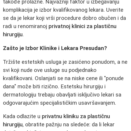
takođe prolazne. Najvažniji faktor u izbegavanju
komplikacija je izbor kvalifikovanog lekara. Uverite
se da je lekar koji vrši procedure dobro obučen i da
radi u renomiranoj
privatnoj klinici za plastičnu
hirurgiju
.
Zašto je Izbor Klinike i Lekara Presudan?
Tržište estetskih usluga je zasićeno ponudom, a ne
svi koji nude ove usluge su podjednako
kvalifikovani. Oslanjati se na niske cene ili "ponude
dana" može biti rizično. Estetsku hirurgiju i
dermatologiju trebaju obavljati isključivo lekari sa
odgovarajućim specijalističkim usavršavanjem.
Kada odlazite u
privatnu kliniku za plastičnu
hirurgiju
, obratite pažnju na sledeće: da li lekar