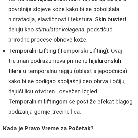
površnije slojeve kože kako bi se poboljšala
hidratacija, elastičnost i tekstura.
Skin busteri
deluju kao
stimulator kolagena
, podstičući
prirodne procese obnove kože.
Temporalni Lifting (Temporski Lifting)
: Ovaj
tretman podrazumeva primenu
hijaluronskih
filera
u temporalnu regiju (oblast sljepoočnica)
kako bi se podigao spoljašnji deo obrva i očiju,
dajući licu otvoren i osvežen izgled.
Temporalnim liftingom
se postiže efekat blagog
podizanja gornje trećine lica.
Kada je Pravo Vreme za Početak?