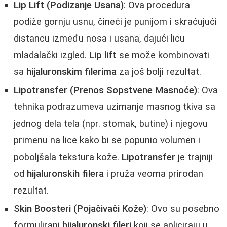
Lip Lift (Podizanje Usana)
: Ova procedura
podiže gornju usnu, čineći je punijom i skraćujući
distancu između nosa i usana, dajući licu
mladalački izgled.
Lip lift
se može kombinovati
sa
hijaluronskim filerima
za još bolji rezultat.
Lipotransfer (Prenos Sopstvene Masnoće)
: Ova
tehnika podrazumeva uzimanje masnog tkiva sa
jednog dela tela (npr. stomak, butine) i njegovu
primenu na lice kako bi se popunio volumen i
poboljšala tekstura kože.
Lipotransfer
je trajniji
od
hijaluronskih filera
i pruža veoma prirodan
rezultat.
Skin Boosteri (Pojačivači Kože)
: Ovo su posebno
formulirani
hijaluronski fileri
koji se apliciraju u