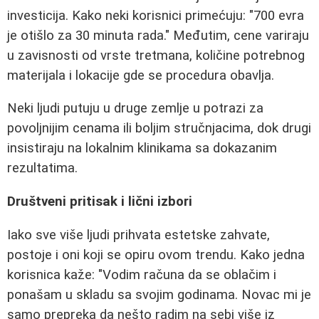
investicija. Kako neki korisnici primećuju: "700 evra
je otišlo za 30 minuta rada." Međutim, cene variraju
u zavisnosti od vrste tretmana, količine potrebnog
materijala i lokacije gde se procedura obavlja.
Neki ljudi putuju u druge zemlje u potrazi za
povoljnijim cenama ili boljim stručnjacima, dok drugi
insistiraju na lokalnim klinikama sa dokazanim
rezultatima.
Društveni pritisak i lični izbori
Iako sve više ljudi prihvata estetske zahvate,
postoje i oni koji se opiru ovom trendu. Kako jedna
korisnica kaže: "Vodim računa da se oblačim i
ponašam u skladu sa svojim godinama. Novac mi je
samo prepreka da nešto radim na sebi više iz