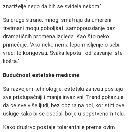
znatiželje nego da bih se svidela nekom."
Sa druge strane, mnogi smatraju da umereni
tretmani mogu poboljšati samopouzdanje bez
dramatičnih promena izgleda. Kao što neko
primećuje: "Ako neko nema lepo mišljenje o sebi,
vredi to korigovati. Svaka lepota i održavanje iste
košta."
Budućnost estetske medicine
Sa razvojem tehnologije, estetski zahvati postaju
sve pristupačniji i manje invazivni. Trend pokazuje
da će sve više ljudi, bez obzira na pol, koristiti ove
usluge kako bi se osećali bolje u sopstvenom telu.
Kako društvo postaje tolerantnije prema ovim