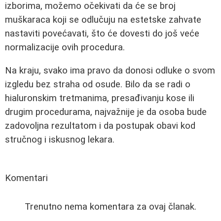
izborima, možemo očekivati da će se broj
muškaraca koji se odlučuju na estetske zahvate
nastaviti povećavati, što će dovesti do još veće
normalizacije ovih procedura.
Na kraju, svako ima pravo da donosi odluke o svom
izgledu bez straha od osude. Bilo da se radi o
hialuronskim tretmanima, presađivanju kose ili
drugim procedurama, najvažnije je da osoba bude
zadovoljna rezultatom i da postupak obavi kod
stručnog i iskusnog lekara.
Komentari
Trenutno nema komentara za ovaj članak.