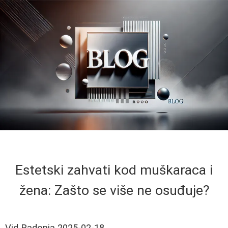
Estetski zahvati kod muškaraca i
žena: Zašto se više ne osuđuje?
Vid Radonja
2025-02-18