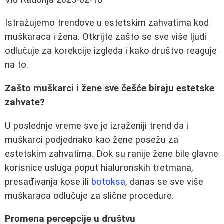
Istražujemo trendove u estetskim zahvatima kod
muškaraca i žena. Otkrijte zašto se sve više ljudi
odlučuje za korekcije izgleda i kako društvo reaguje
na to.
Zašto muškarci i žene sve češće biraju estetske
zahvate?
U poslednje vreme sve je izraženiji trend da i
muškarci podjednako kao žene posežu za
estetskim zahvatima. Dok su ranije žene bile glavne
korisnice usluga poput hialuronskih tretmana,
presađivanja kose ili
botoksa
, danas se sve više
muškaraca odlučuje za slične procedure.
Promena percepcije u društvu