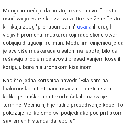
Mnogi primećuju da postoji izvesna dvoličnost u
osuđivanju estetskih zahvata. Dok se žene često
kritikuju zbog "prenapumpanih"
usana
ili drugih
vidljivih promena, muškarci koji rade slične stvari
dobijaju drugačiji tretman. Međutim, činjenica je da
je sve više muškaraca u salonima lepote, bilo da
rešavaju problem ćelavosti presađivanjem kose ili
koriguju bore hialuronskom kiselinom.
Kao što jedna korisnica navodi: "Bila sam na
hialuronskom tretmanu usana i primetila sam
koliko je muškaraca takođe čekalo na svoje
termine. Većina njih je radila presađivanje kose. To
pokazuje koliko smo svi podjednako pod pritiskom
savremenih standarda lepote."