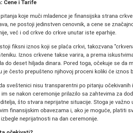
: Cene i Tarife
pitanja koje muči mladence je finansijska strana crkv
tava, ne postoji jedinstven cenovnik, a cene se značajn
ije, već i od crkve do crkve unutar iste eparhije.
toji fiksni iznos koji se plaća crkvi, takozvana "crkven
teniku. Iznos crkvene takse varira, a prema iskustvi
da do deset hiljada dinara. Pored toga, očekuje se da m
 je često prepušteno njihovoj proceni koliki će iznos bi
a sveštenici nisu transparentni po pitanju očekivanih
 im se nakon ceremonije prilazilo sa zahtevima za do
ditelja, što stvara neprijatne situacije. Stoga je važn
im finansijskim obavezama i, ako je moguće, platiti 
 izbegle neprijatnosti na dan ceremonije.
ta očekivati?