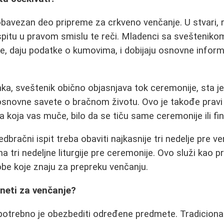
 obavezan deo pripreme za crkveno venčanje. U stvari, r
spitu u pravom smislu te reči. Mladenci sa svešteniko
, daju podatke o kumovima, i dobijaju osnovne infor
a, sveštenik obično objasnjava tok ceremonije, sta j
 osnovne savete o bračnom životu. Ovo je takođe pravi
a koja vas muče, bilo da se tiču same ceremonije ili fi
dbračni ispit treba obaviti najkasnije tri nedelje pre ve
na tri nedeljne liturgije pre ceremonije. Ovo služi kao pr
be koje znaju za prepreku venčanju.
neti za venčanje?
potrebno je obezbediti određene predmete. Tradiciona