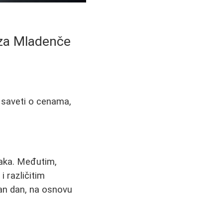
 za Mladenče
 saveti o cenama,
braka. Međutim,
 različitim
žan dan, na osnovu