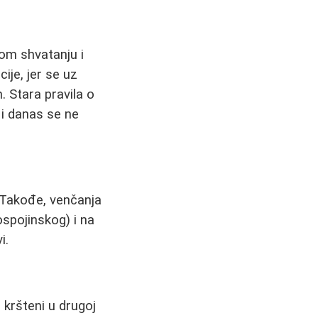
om shvatanju i
je, jer se uz
 Stara pravila o
 i danas se ne
. Takođe, venčanja
spojinskog) i na
i.
 kršteni u drugoj