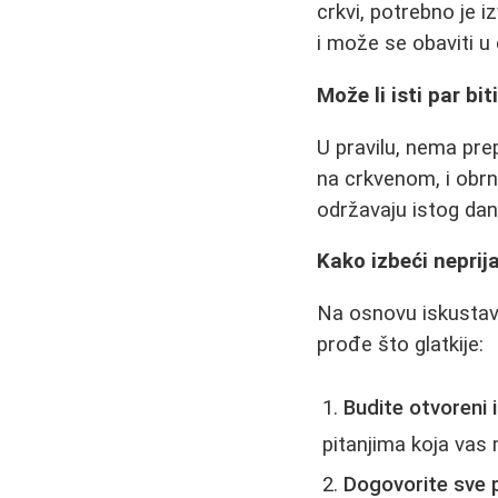
crkvi, potrebno je i
i može se obaviti u 
Može li isti par b
U pravilu, nema pr
na crkvenom, i obr
održavaju istog dan
Kako izbeći neprij
Na osnovu iskustav
prođe što glatkije:
Budite otvoreni 
pitanjima koja vas 
Dogovorite sve 