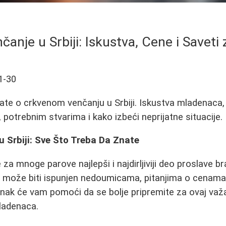
anje u Srbiji: Iskustva, Cene i Saveti
1-30
ate o crkvenom venčanju u Srbiji. Iskustva mladenaca,
 potrebnim stvarima i kako izbeći neprijatne situacije.
 Srbiji: Sve Što Treba Da Znate
 za mnoge parove najlepši i najdirljiviji deo proslave 
 može biti ispunjen nedoumicama, pitanjima o cenama i
anak će vam pomoći da se bolje pripremite za ovaj va
ladenaca.