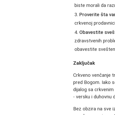
biste morali da ra
Proverite šta v
crkvenoj prodavnic
Obavestite sve
zdravstvenih proble
obavestite svešten
Zaključak
Crkveno venčanje tr
pred Bogom. Iako s
dijalog sa crkvenim
- versku i duhovnu d
Bez obzira na sve i