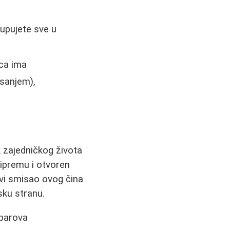
upujete sve u
ca ima
isanjem),
k zajedničkog života
ipremu i otvoren
avi smisao ovog čina
sku stranu.
 parova