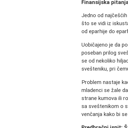
Finansijska pitanja
Jedno od najčešćih 
što se vidi iz iskus
od eparhije do eparh
Uobičajeno je da pos
poseban prilog sveš
se od nekoliko hilja
svešteniku, pri čemu
Problem nastaje kad
mladenci se žale da
strane kumova ili ro
sa sveštenikom o sv
venčanja kako bi se
Predbračni ispit: Š