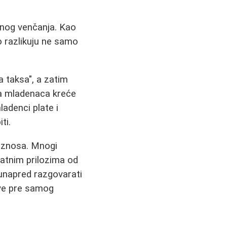
enog venčanja. Kao
o razlikuju ne samo
a taksa", a zatim
ma mladenaca kreće
ladenci plate i
ti.
 iznosa. Mnogi
datnim prilozima od
o unapred razgovarati
sve pre samog