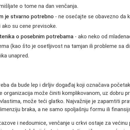
zmišljate o tome na dan venčanja.
am je stvarno potrebno
- ne osećajte se obavezno da k
i ako su cene previsoke.
štenika o posebnim potrebama
- ako neko od mladena
ma (kao što je osetljivost na tamjan ili probleme sa d
ika unapred.
eba da bude lep i dirljiv događaj koji označava početa
e organizacija može činiti komplikovanom, uz dobru pr
 vlastima, može teći glatko. Najvažnije je zapamtiti pr
imenziju braka, a ne samo spoljašnju formu ili finansij
zazove i nedoumice, venčanje u crkvi ostaje za većinu