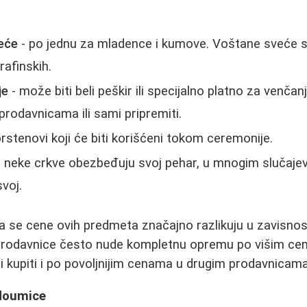
veće
- po jednu za mladence i kumove. Voštane sveće s
afinskih.
je
- može biti beli peškir ili specijalno platno za venča
prodavnicama ili sami pripremiti.
rstenovi koji će biti korišćeni tokom ceremonije.
o neke crkve obezbeđuju svoj pehar, u mnogim slučaje
voj.
da se cene ovih predmeta značajno razlikuju u zavisno
prodavnice često nude kompletnu opremu po višim cen
 kupiti i po povoljnijim cenama u drugim prodavnicama
edoumice