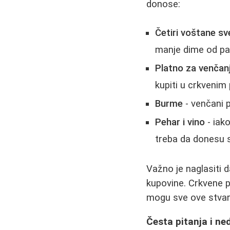
donose:
Četiri voštane s
manje dimе od par
Platno za venčan
kupiti u crkvenim 
Burme
- venčani p
Pehar i vino
- iak
treba da donesu s
Važno je naglasiti 
kupovine. Crkvene 
mogu sve ove stvari
Česta pitanja i n