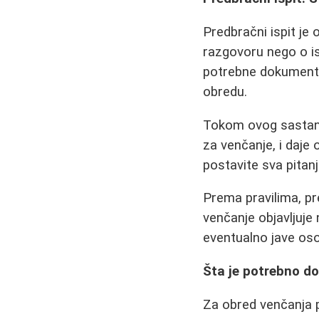
Predbračni ispit je
razgovoru nego o i
potrebne dokumente
obredu.
Tokom ovog sastank
za venčanje, i daje
postavite sva pitanj
Prema pravilima, pre
venčanje objavljuje 
eventualno jave oso
Šta je potrebno do
Za obred venčanja 