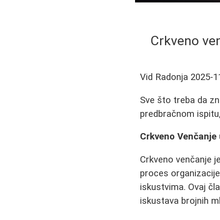
Crkveno venč
Vid Radonja
2025-1
Sve što treba da zn
predbračnom ispitu,
Crkveno Venčanje u
Crkveno venčanje je
proces organizacije
iskustvima. Ovaj čl
iskustava brojnih m