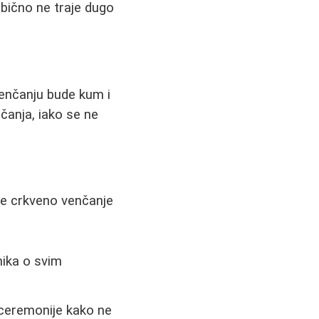
obično ne traje dugo
venčanju bude kum i
čanja, iako se ne
e crkveno venčanje
nika o svim
 ceremonije kako ne