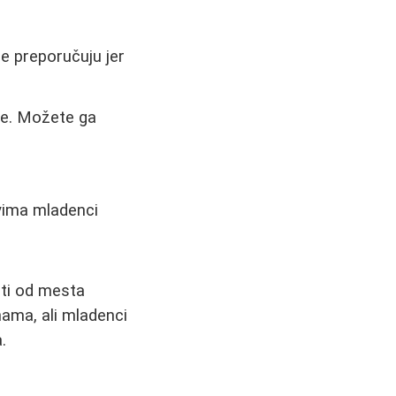
e preporučuju jer
nje. Možete ga
vima mladenci
sti od mesta
ama, ali mladenci
.