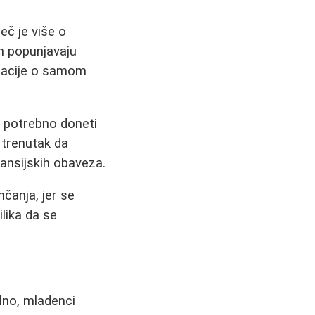
eč je više o
m popunjavaju
macije o samom
e potrebno doneti
 trenutak da
nansijskih obaveza.
nčanja, jer se
ilika da se
lno, mladenci