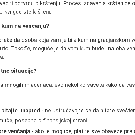
zvaditi potvrdu o krštenju. Proces izdavanja krštenice 
crkvi gde ste kršteni.
iti kum na venčanju?
epreke da osoba koja vam je bila kum na gradjanskom 
nuto. Takođe, moguće je da vam kum bude i na oba ven
a.
atne situacije?
a mnogih mladenaca, evo nekoliko saveta kako da vaš
i pitajte unapred
- ne ustručavajte se da pitate svešte
muče, posebno o finansijskoj strani.
pre venčanja
- ako je moguće, platite sve obaveze pre