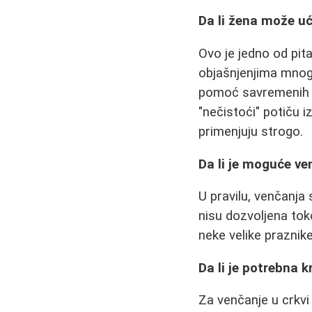
Da li žena može u
Ovo je jedno od pi
objašnjenjima mnog
pomoć savremenih hi
"nečistoći" potiču 
primenjuju strogo.
Da li je moguće v
U pravilu, venčanja
nisu dozvoljena tok
neke velike praznike
Da li je potrebna 
Za venčanje u crkvi